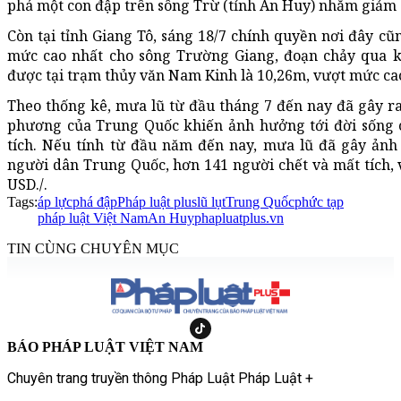
phá một con đập trên sông Trừ (tỉnh An Huy) nhằm giảm 
Còn tại tỉnh Giang Tô, sáng 18/7 chính quyền nơi đây c
mức cao nhất cho sông Trường Giang, đoạn chảy qua 
được tại trạm thủy văn Nam Kinh là 10,26m, vượt mức ca
Theo thống kê, mưa lũ từ đầu tháng 7 đến nay đã gây ra 
phương của Trung Quốc khiến ảnh hưởng tới đời sống c
tích. Nếu tính từ đầu năm đến nay, mưa lũ đã gây ảnh
người dân Trung Quốc, hơn 141 người chết và mất tích, vớ
USD./.
Tags:
áp lực
phá đập
Pháp luật plus
lũ lụt
Trung Quốc
phức tạp
pháp luật Việt Nam
An Huy
phapluatplus.vn
TIN CÙNG CHUYÊN MỤC
BÁO PHÁP LUẬT VIỆT NAM
Chuyên trang truyền thông Pháp Luật Pháp Luật +