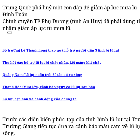
Trung Quốc phá huỷ một con đập để giảm áp lực mưa lũ
Đinh Tuấn
Chính quyền TP Phụ Dương (tỉnh An Huy) đã phải dùng t
nhằm giảm áp lực từ mưa lũ.
Bộ trưởng Lê Thành Long trao quà hỗ trợ người dân 3 tỉnh bị lũ lụt
Thu hồi gạo hỗ trợ lũ lụt bị chảy nhũn, kết mảng khi cháy
Quảng Nam: Lũ lụt cuốn trôi 60 tấn cá ra sông
Thanh Hóa: Mưa lớn, cảnh báo nguy cơ lũ lụt sau bão
Lũ lụt, hạn hán và hành động của chúng ta
Trước các diễn biến phức tạp của tình hình lũ lụt tại Tr
Trường Giang tiếp tục đưa ra cảnh báo màu cam về lũ lụt
sông.