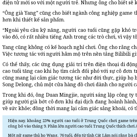
điện tử mới so với một người trẻ. Nhưng ông cho biết sẽ 
“Ông già Yang” cũng cho biết ngành công nghiệp game t
hơn khi thiết kế sản phẩm.
“Ngoài yêu cầu kỹ năng, người cao tuổi cũng gặp khó tr
vào đó, có rất nhiều tiếng Anh trong các trò chơi, vì vậy t
Yang cũng không có kế hoạch nghỉ chơi. Ông cho rằng chơ
Việc tương tác với người hâm mộ trên nền tảng Bilibili gi
Có thể thấy, các ứng dụng giải trí trên điện thoại di đ
cao tuổi tăng cao khi họ tìm cách đối phó với sự cô đơn t
cũng mang lại cảm giác tương tác như đời thực, giúp họ b
Song Delong, chủ một cửa hàng đồ chơi dành cho người cao
Trong khi đó, ông Duan Mingjie, người sáng lập công ty t
giúp người già bớt cô đơn khi đại dịch đang hoành hành, 
về sức khỏe; đồng thời mang lại cảm giác sảng khoái, có t
Hiện nay, khoảng 23% người cao tuổi ở Trung Quốc chơi game trên
công bố vào tháng 9. Phần lớn người cao tuổi Trung Quốc thích chơ
Một nữ game thủ họ Wang, 76 tuổi, đến từ tỉnh Cát Lâm nói rằng bà 