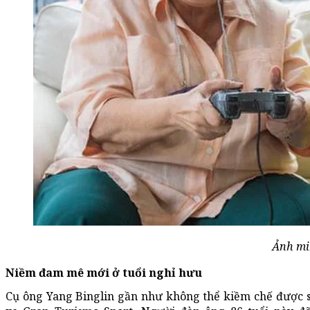
Ảnh mi
Niềm đam mê mới ở tuổi nghỉ hưu
Cụ ông Yang Binglin gần như không thể kiềm chế được sự