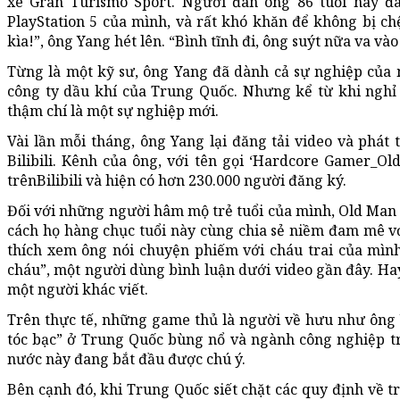
xe Gran Turismo Sport. Người đàn ông 86 tuổi này đ
PlayStation 5 của mình, và rất khó khăn để không bị ch
kìa!”, ông Yang hét lên. “Bình tĩnh đi, ông suýt nữa va vào
Từng là một kỹ sư, ông Yang đã dành cả sự nghiệp của m
công ty dầu khí của Trung Quốc. Nhưng kể từ khi ngh
thậm chí là một sự nghiệp mới.
Vài lần mỗi tháng, ông Yang lại đăng tải video và phát 
Bilibili. Kênh của ông, với tên gọi ‘Hardcore Gamer_O
trênBilibili và hiện có hơn 230.000 người đăng ký.
Đối với những người hâm mộ trẻ tuổi của mình, Old Man Y
cách họ hàng chục tuổi này cùng chia sẻ niềm đam mê vớ
thích xem ông nói chuyện phiếm với cháu trai của mình
cháu”, một người dùng bình luận dưới video gần đây. Ha
một người khác viết.
Trên thực tế, những game thủ là người về hưu như ông 
tóc bạc” ở Trung Quốc bùng nổ và ngành công nghiệp trò 
nước này đang bắt đầu được chú ý.
Bên cạnh đó, khi Trung Quốc siết chặt các quy định về tr