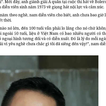
. Mới đây, anh giành giải Á quân tại cuộc thi hát về Boler
diễn viên sinh năm 1973 về giọng hát nội lực và cảm xúc.
 năm theo nghề, nam diễn viên cho biết, anh chưa bao giờ 
t thời.
ào nó lớn, đến 100 tuổi vẫn phải lo lắng cho nó chứ khôn
i ngoài 50 tuổi, liệu ở Việt Nam có bao nhiêu người có t
ó ngoại hình tương đối và có diễn xuất. Đó là lý do mỗi ng
 vì yêu nghề chưa chắc gì tôi đã siêng đến vậy!”,
nam diễ