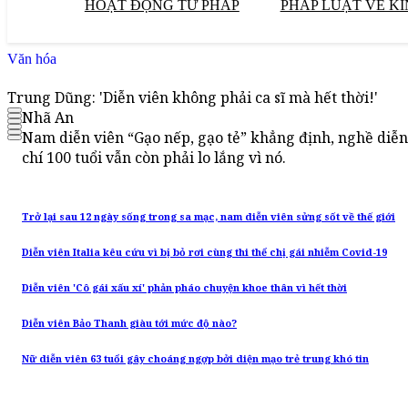
HOẠT ĐỘNG TƯ PHÁP
PHÁP LUẬT VỀ KI
Văn hóa
Trung Dũng: 'Diễn viên không phải ca sĩ mà hết thời!'
Nhã An
Nam diễn viên “Gạo nếp, gạo tẻ” khẳng định, nghề diễn
chí 100 tuổi vẫn còn phải lo lắng vì nó.
Trở lại sau 12 ngày sống trong sa mạc, nam diễn viên sửng sốt về thế giới
Diễn viên Italia kêu cứu vì bị bỏ rơi cùng thi thể chị gái nhiễm Covid-19
Diễn viên 'Cô gái xấu xí' phản pháo chuyện khoe thân vì hết thời
Diễn viên Bảo Thanh giàu tới mức độ nào?
Nữ diễn viên 63 tuổi gây choáng ngợp bởi diện mạo trẻ trung khó tin