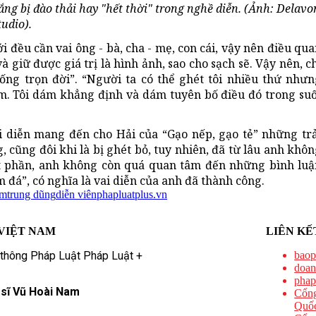
ng bị đào thải hay "hết thời" trong nghề diễn. (Ảnh: Delavo
tudio).
 đều cần vai ông - bà, cha - mẹ, con cái, vậy nên điều qu
à giữ được giá trị là hình ảnh, sao cho sạch sẽ. Vậy nên, c
ống trọn đời”. “Người ta có thể ghét tôi nhiều thứ nhưn
im. Tôi dám khẳng định và dám tuyên bố điều đó trong suố
 diễn mang đến cho Hải của “Gạo nếp, gạo tẻ” những trả
 cũng đôi khi là bị ghét bỏ, tuy nhiên, đã từ lâu anh khô
ột phần, anh không còn quá quan tâm đến những bình luậ
m đá”, có nghĩa là vai diễn của anh đã thành công.
am
trung dũng
diễn viên
phapluatplus.vn
VIỆT NAM
LIÊN KẾ
 thông Pháp Luật Pháp Luật +
baop
doan
phap
 sĩ Vũ Hoài Nam
Cổng
Quốc