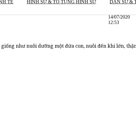
NH TẾ
HÌNH SỰ & TỐ TỤNG HÌNH SỰ
DÂN SỰ & 
14/07/2020
12:53
 giống như nuôi dưỡng một đứa con, nuôi đến khi lớn, thậ