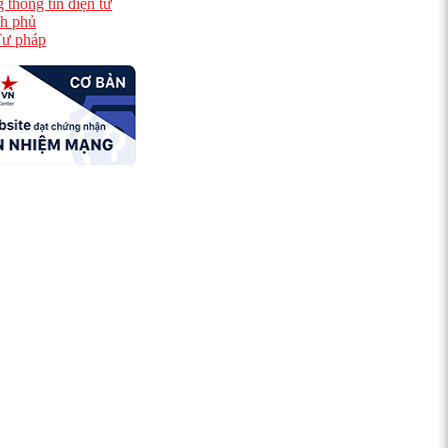
 thông tin điện tử
h phủ
ư pháp