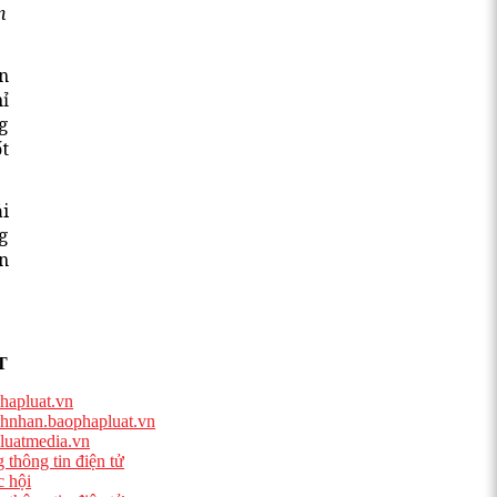
n
an
hỉ
g
t
i
ng
n
T
hapluat.vn
hnhan.baophapluat.vn
luatmedia.vn
 thông tin điện tử
 hội