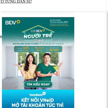
TỐ TỤNG DÂN SỰ
m