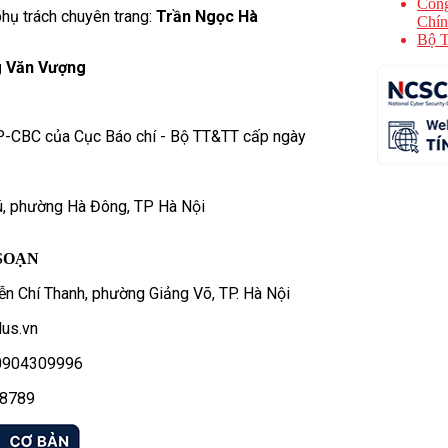
Cổng
hụ trách chuyên trang:
Trần Ngọc Hà
Chín
Bộ T
 Văn Vượng
P-CBC của Cục Báo chí - Bộ TT&TT cấp ngày
ú, phường Hà Đông, TP Hà Nội
SOẠN
n Chí Thanh, phường Giảng Võ, TP. Hà Nội
us.vn
- 0904309996
78789