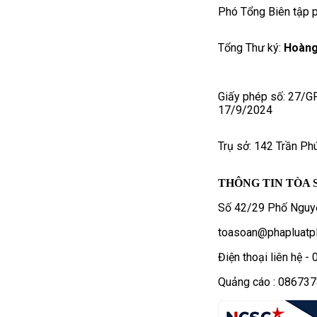
Phó Tổng Biên tập p
Tổng Thư ký:
Hoàng
Giấy phép số: 27/G
17/9/2024
Trụ sở: 142 Trần Ph
THÔNG TIN TÒA 
Số 42/29 Phố Nguyễ
toasoan@phapluatpl
Điện thoại liên hệ 
Quảng cáo : 08673