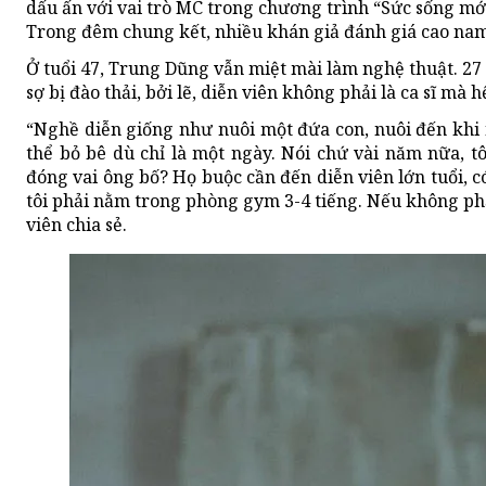
dấu ấn với vai trò MC trong chương trình “Sức sống mới”
Trong đêm chung kết, nhiều khán giả đánh giá cao nam 
Ở tuổi 47, Trung Dũng vẫn miệt mài làm nghệ thuật. 27
sợ bị đào thải, bởi lẽ, diễn viên không phải là ca sĩ mà hế
“Nghề diễn giống như nuôi một đứa con, nuôi đến khi n
thể bỏ bê dù chỉ là một ngày. Nói chứ vài năm nữa, tô
đóng vai ông bố? Họ buộc cần đến diễn viên lớn tuổi, c
tôi phải nằm trong phòng gym 3-4 tiếng. Nếu không phải
viên chia sẻ.