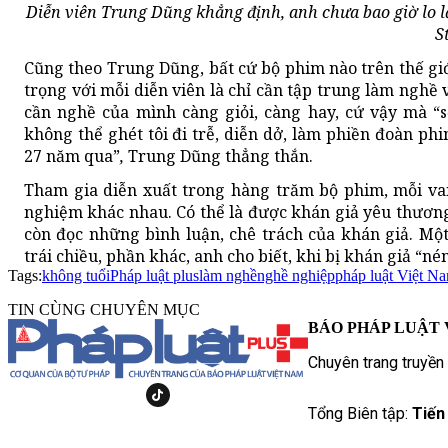
Diễn viên Trung Dũng khẳng định, anh chưa bao giờ lo lắ
S
Cũng theo Trung Dũng, bất cứ bộ phim nào trên thế giới
trọng với mỗi diễn viên là chỉ cần tập trung làm nghề v
cần nghề của mình càng giỏi, càng hay, cứ vậy mà “s
không thể ghét tôi đi trễ, diễn dở, làm phiền đoàn ph
27 năm qua”
,
Trung Dũng thẳng thắn.
Tham gia diễn xuất trong hàng trăm bộ phim, mỗi vai
nghiệm khác nhau. Có thể là được khán giả yêu thương,
còn đọc những bình luận, chê trách của khán giả. M
trái chiều, phần khác, anh cho biết, khi bị khán giả “né
Tags:
không tuổi
Pháp luật plus
làm nghề
nghề nghiệp
pháp luật Việt N
TIN CÙNG CHUYÊN MỤC
BÁO PHÁP LUẬT 
Chuyên trang truyền
Tổng Biên tập:
Tiến