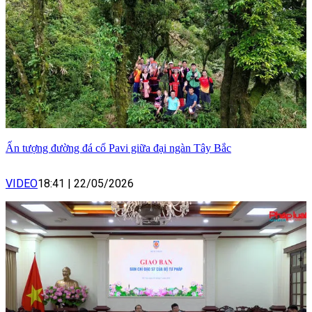
Ấn tượng đường đá cổ Pavi giữa đại ngàn Tây Bắc
VIDEO
18:41
|
22/05/2026