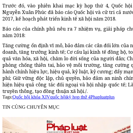
Trước đó, vào phiên khai mạc kỳ họp thứ 4, Quốc hộ
Nguyễn Xuân Phúc đã báo cáo Quốc hội và cử tri cả nước
2017, kế hoạch phát triển kinh tế xã hội năm 2018.
Báo cáo của chính phủ nêu ra 7 nhiệm vụ, giải pháp chủ
năm 2018:
Tăng cường ổn định vĩ mô, bảo đảm các cân đối lớn của n
doanh, tăng trưởng kinh tế; Cơ cấu lại kinh tế đồng bộ, to
quả văn hóa, xã hội, chăm lo đời sống của người dân; C
phòng chống thiên tai, bảo vệ môi trường, tăng cường 
hành chính hiệu lực, hiệu quả, kỷ luật, kỷ cương; đẩy m
phí; Giữ vững độc lập, chủ quyền, bảo đảm an ninh chính
hiện hiệu quả công tác đối ngoại và hội nhập quốc tế; L
truyền thông, tạo đồng thuận xã hội./.
Tags:
Quốc hội khóa XIV
quốc hội
kỳ họp thứ 4
Phapluatplus
TIN CÙNG CHUYÊN MỤC