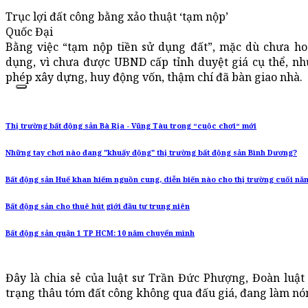
Trục lợi đất công bằng xảo thuật ‘tạm nộp’
Quốc Đại
Bằng việc “tạm nộp tiền sử dụng đất”, mặc dù chưa ho
dụng, vì chưa được UBND cấp tỉnh duyệt giá cụ thể, n
phép xây dựng, huy động vốn, thậm chí đã bàn giao nhà.
Thị trường bất động sản Bà Rịa - Vũng Tàu trong “cuộc chơi“ mới
Những tay chơi nào đang "khuấy động" thị trường bất động sản Bình Dương?
Bất động sản Huế khan hiếm nguồn cung, diễn biến nào cho thị trường cuối nă
Bất động sản cho thuê hút giới đầu tư trung niên
Bất động sản quận 1 TP HCM: 10 năm chuyển mình
Đây là chia sẻ của luật sư Trần Đức Phượng, Đoàn luật
trạng thâu tóm đất công không qua đấu giá, đang làm nón