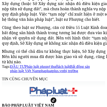
Xây dựng (hoặc Sở Xây dựng xác nhận đủ điều kiện giao
nộp tiền sử dụng đất”, mà chưa hoàn thành nghĩa vụ nộp 
quy định pháp luật. Việc “tạm nộp” chỉ xuất hiện ở một 
hệ thống văn bản pháp luật”, luật sư Phượng cho biết.
Cũng theo luật sư Phượng, căn cứ Điều 55 Luật Kinh doa
bất động sản hình thành trong tương lai được đưa vào ki
nhận về quyền sử dụng đất. Nên với hình thức “tạm nộp
quy định, Sở Xây dựng sẽ không xác nhận đủ điều kiện gi
Nhưng có thể chủ đầu tư không thực hiện, Sở Xây dựng 
Nên khi người mua đã được bàn giao và sử dụng, cũng k
từ khi nào.
Tags:
ĐẦU TƯ
Pháp luật plus
nợ thuế
lách luật
Bất động sản
pháp luật Việt Nam
phapluatplus.vn
thị trường
TIN CÙNG CHUYÊN MỤC
BÁO PHÁP LUẬT VIỆT NAM