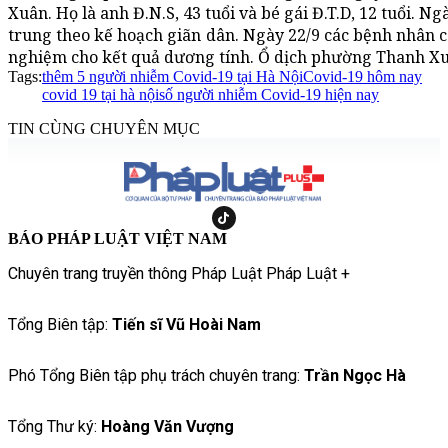
Xuân. Họ là anh Đ.N.S, 43 tuổi và bé gái Đ.T.D, 12 tuổi. N
trung theo kế hoạch giãn dân. Ngày 22/9 các bệnh nhân c
nghiệm cho kết quả dương tính. Ổ dịch phường Thanh Xu
Tags:
thêm 5 người nhiễm Covid-19 tại Hà Nội
Covid-19 hôm nay
covid 19 tại hà nội
số người nhiễm Covid-19 hiện nay
TIN CÙNG CHUYÊN MỤC
BÁO PHÁP LUẬT VIỆT NAM
Chuyên trang truyền thông Pháp Luật Pháp Luật +
Tổng Biên tập:
Tiến sĩ Vũ Hoài Nam
Phó Tổng Biên tập phụ trách chuyên trang:
Trần Ngọc Hà
Tổng Thư ký:
Hoàng Văn Vượng