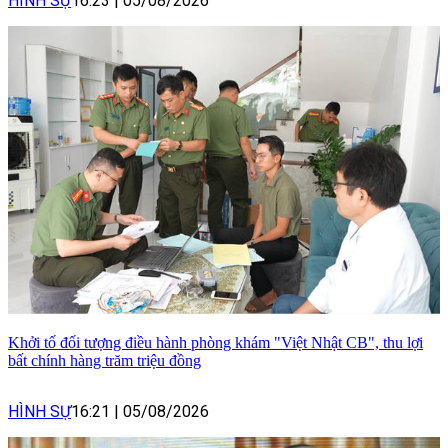
HÌNH SỰ
16:23
|
05/08/2026
Khởi tố đối tượng điều hành phòng khám "Việt Nhật CB", thu lợi
bất chính hàng trăm triệu đồng
HÌNH SỰ
16:21
|
05/08/2026