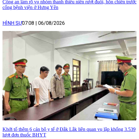
Công an làm rõ vụ nhóm thanh thiếu niên rượt đuổi, hỗn chiến trước
cổng bệnh viện ở Hưng Yên
HÌNH SỰ
07:08
|
06/08/2026
Khởi tố thêm 6 cán bộ y tế ở Đắk Lắk liên quan vụ lập khống 3.539
lượt đơn thuốc BHYT