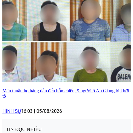
Mâu thuẫn họ hàng dẫn đến hỗn chiến, 9 người ở An Giang bị khởi
tố
HÌNH SỰ
16:03
|
05/08/2026
TIN ĐỌC NHIỀU