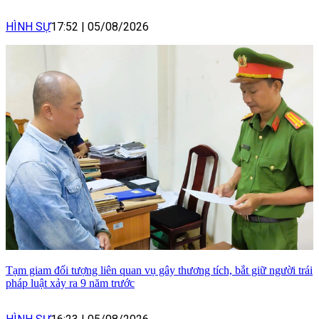
HÌNH SỰ
17:52
|
05/08/2026
Tạm giam đối tượng liên quan vụ gây thương tích, bắt giữ người trái
pháp luật xảy ra 9 năm trước