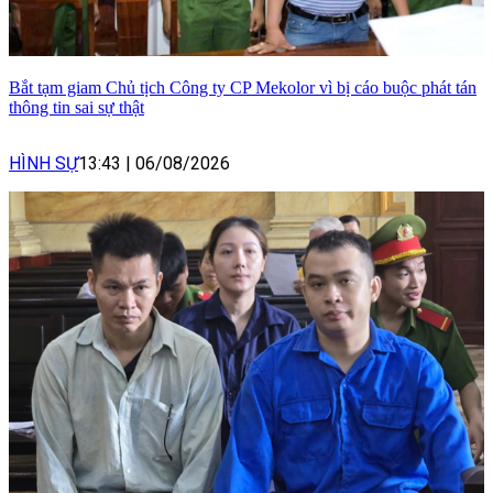
Bắt tạm giam Chủ tịch Công ty CP Mekolor vì bị cáo buộc phát tán
thông tin sai sự thật
HÌNH SỰ
13:43
|
06/08/2026