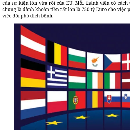
của sự kiện lớn vừa rồi của EU. Mỗi thành viên có cách
chung là dành khoản tiền rất lớn là 750 tỷ Euro cho việc p
việc đối phó dịch bệnh.