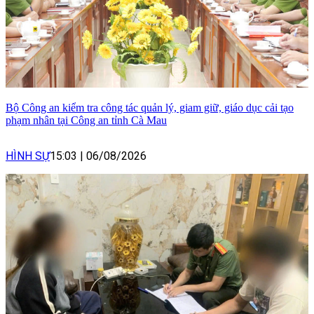
Bộ Công an kiểm tra công tác quản lý, giam giữ, giáo dục cải tạo
phạm nhân tại Công an tỉnh Cà Mau
HÌNH SỰ
15:03
|
06/08/2026