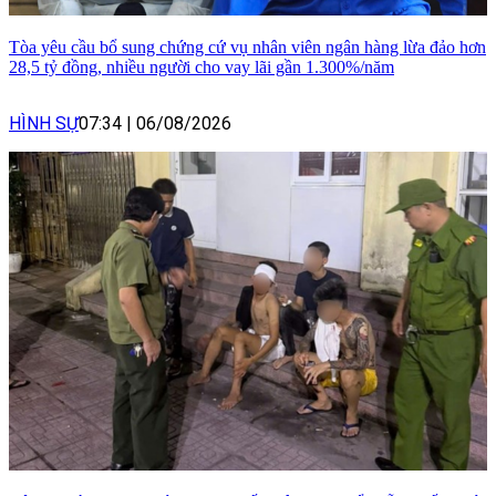
Tòa yêu cầu bổ sung chứng cứ vụ nhân viên ngân hàng lừa đảo hơn
28,5 tỷ đồng, nhiều người cho vay lãi gần 1.300%/năm
HÌNH SỰ
07:34
|
06/08/2026