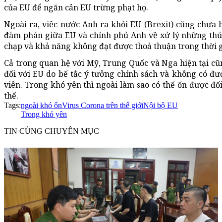
của EU để ngăn cản EU trừng phạt họ.
Ngoài ra, viêc nước Anh ra khỏi EU (Brexit) cũng chưa h
đàm phán giữa EU và chính phủ Anh về xử lý những thủ tụ
chạp và khả năng không đạt được thoả thuận trong thời g
Cả trong quan hệ với Mỹ, Trung Quốc và Nga hiện tại cũ
đối với EU do bế tắc ý tưởng chính sách và không có đ
viên. Trong khó yên thì ngoài làm sao có thể ổn được đối
thế.
Tags:
ngoài khó ổn
Virus Corona trên thế giới
Nội bộ EU
Trong khó yên
TIN CÙNG CHUYÊN MỤC