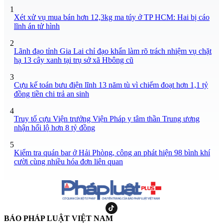
1
Xét xử vụ mua bán hơn 12,3kg ma túy ở TP HCM: Hai bị cáo
lĩnh án tử hình
2
Lãnh đạo tỉnh Gia Lai chỉ đạo khẩn làm rõ trách nhiệm vụ chặt
hạ 13 cây xanh tại trụ sở xã Hbông cũ
3
Cựu kế toán bưu điện lĩnh 13 năm tù vì chiếm đoạt hơn 1,1 tỷ
đồng tiền chi trả an sinh
4
Truy tố cựu Viện trưởng Viện Pháp y tâm thần Trung ương
nhận hối lộ hơn 8 tỷ đồng
5
Kiểm tra quán bar ở Hải Phòng, công an phát hiện 98 bình khí
cười cùng nhiều hóa đơn liên quan
BÁO PHÁP LUẬT VIỆT NAM