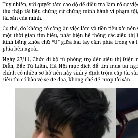
Tuy nhiên, với quyết tâm cao độ để điều tra làm rõ sự việ
thu thập tài liệu chứng cứ chứng minh hành vi phạm tội
tài sản của mình.
Cụ thể, do không có công ăn việc làm và tiền tiêu xài nên
một thời gian tìm hiểu, phát hiện hệ thống các siêu t
kính bằng khóa chữ “U” giữa hai tay cầm phía trong và h
phía bên ngoài.
Ngày 27/11, Chức đi bộ từ phòng trọ đến siêu thị Điện m
Diễn, Bắc Từ Liêm, Hà Nội mục đích để tìm mua tai ngh
chính có nhiều sơ hở nên nảy sinh ý định trộm cắp tài s
siêu thị có bảo vệ sẽ đe dọa, khống chế để cướp tài sản.