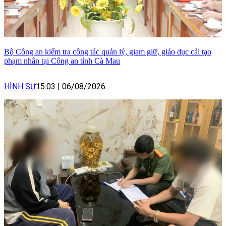
Bộ Công an kiểm tra công tác quản lý, giam giữ, giáo dục cải tạo
phạm nhân tại Công an tỉnh Cà Mau
HÌNH SỰ
15:03
|
06/08/2026