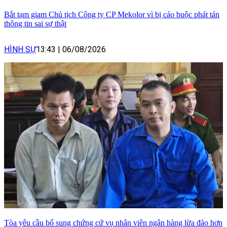
Bắt tạm giam Chủ tịch Công ty CP Mekolor vì bị cáo buộc phát tán
thông tin sai sự thật
HÌNH SỰ
13:43
|
06/08/2026
Tòa yêu cầu bổ sung chứng cứ vụ nhân viên ngân hàng lừa đảo hơn