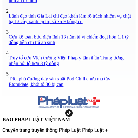
lĩnh án tử hình
2
Lãnh đạo tỉnh Gia Lai chỉ đạo khẩn làm rõ trách nhiệm vụ chặt
hạ 13 cây xanh tại trụ sở xã Hbông cũ
3
Cựu kế toán bưu điện lĩnh 13 năm tù vì chiếm đoạt hơn 1,1 tỷ
đồng tiền chi trả an sinh
4
Truy tố cựu Viện trưởng Viện Pháp y tâm thần Trung ương
nhận hối lộ hơn 8 tỷ đồng
5
Triệt phá đường dây sản xuất Pod Chill chứa ma túy
Etomidate, khởi tố 30 bị can
BÁO PHÁP LUẬT VIỆT NAM
Chuyên trang truyền thông Pháp Luật Pháp Luật +