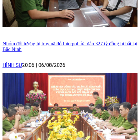
Nhóm đối tượng bị truy nã đỏ Interpol lừa đảo 327 tỷ đồng bị bắt tại
Bắc Ninh
HÌNH SỰ
20:06
|
06/08/2026