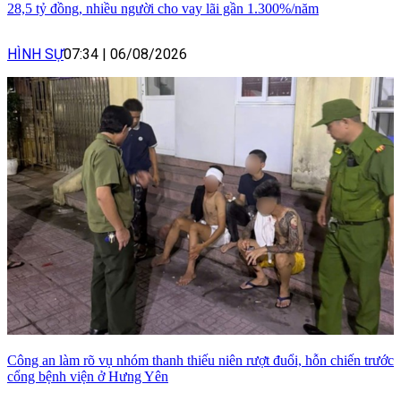
28,5 tỷ đồng, nhiều người cho vay lãi gần 1.300%/năm
HÌNH SỰ
07:34
|
06/08/2026
Công an làm rõ vụ nhóm thanh thiếu niên rượt đuổi, hỗn chiến trước
cổng bệnh viện ở Hưng Yên