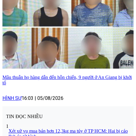
Mâu thuẫn họ hàng dẫn đến hỗn chiến, 9 người ở An Giang bị khởi
tố
HÌNH SỰ
16:03
|
05/08/2026
TIN ĐỌC NHIỀU
1
Xét xử vụ mua bán hơn 12,3kg ma túy ở TP HCM: Hai bị cáo