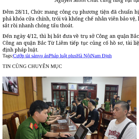
Đêm 28/11, Chức mang công cụ phương tiện đã chuẩn bị 
phá khóa cửa chính, trói và khống chế nhân viên bảo vệ, l
sắt rồi nhanh chóng tẩu thoát.
Đến ngày 4/12, thì bị bắt đưa về trụ sở Công an quận Bắ
Công an quận Bắc Từ Liêm tiếp tục củng cố hồ sơ, tài liệ
định pháp luật.
Tags:
Cướp tài sản
vụ án
Pháp luật plus
Hà Nội
Nam Định
TIN CÙNG CHUYÊN MỤC