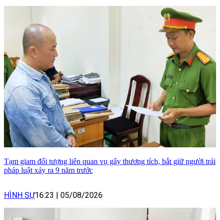
Tạm giam đối tượng liên quan vụ gây thương tích, bắt giữ người trái
pháp luật xảy ra 9 năm trước
HÌNH SỰ
16:23
|
05/08/2026