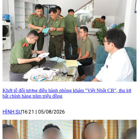
Khởi tố đối tượng điều hành phòng khám "Việt Nhật CB", thu lợi
bất chính hàng trăm triệu đồng
HÌNH SỰ
16:21
|
05/08/2026