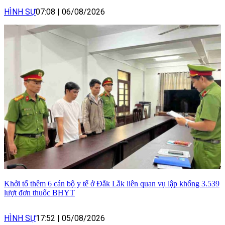
HÌNH SỰ
07:08
|
06/08/2026
Khởi tố thêm 6 cán bộ y tế ở Đắk Lắk liên quan vụ lập khống 3.539
lượt đơn thuốc BHYT
HÌNH SỰ
17:52
|
05/08/2026