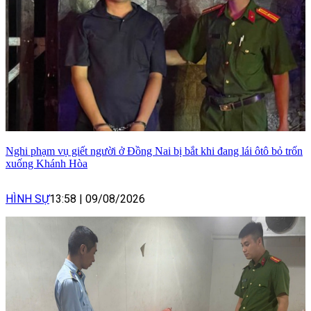
Nghi phạm vụ giết người ở Đồng Nai bị bắt khi đang lái ôtô bỏ trốn
xuống Khánh Hòa
HÌNH SỰ
13:58
|
09/08/2026