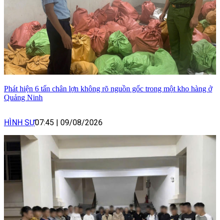
Phát hiện 6 tấn chân lợn không rõ nguồn gốc trong một kho hàng ở
Quảng Ninh
HÌNH SỰ
07:45
|
09/08/2026