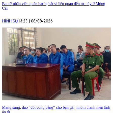
Ba nữ nhân viên quán bar bị bắt vì liên quan đến ma túy ở Móng
Cái
HÌNH SỰ
13:23
|
08/08/2026
Mang súng, dao "đòi công bằng" cho bạn gái, nhóm thanh niên lĩnh
án tù