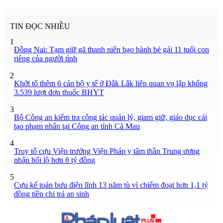
TIN ĐỌC NHIỀU
1
Đồng Nai: Tạm giữ gã thanh niên bạo hành bé gái 11 tuổi con
riêng của người tình
2
Khởi tố thêm 6 cán bộ y tế ở Đắk Lắk liên quan vụ lập khống
3.539 lượt đơn thuốc BHYT
3
Bộ Công an kiểm tra công tác quản lý, giam giữ, giáo dục cải
tạo phạm nhân tại Công an tỉnh Cà Mau
4
Truy tố cựu Viện trưởng Viện Pháp y tâm thần Trung ương
nhận hối lộ hơn 8 tỷ đồng
5
Cựu kế toán bưu điện lĩnh 13 năm tù vì chiếm đoạt hơn 1,1 tỷ
đồng tiền chi trả an sinh