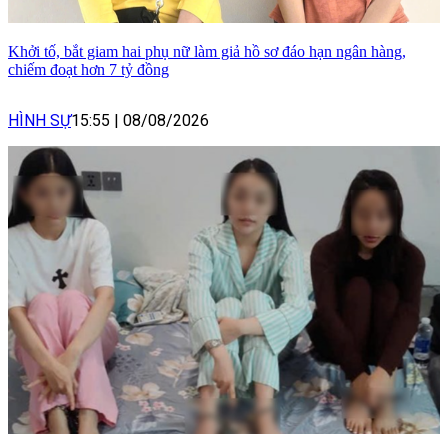
Khởi tố, bắt giam hai phụ nữ làm giả hồ sơ đáo hạn ngân hàng,
chiếm đoạt hơn 7 tỷ đồng
HÌNH SỰ
15:55
|
08/08/2026