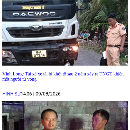
Vĩnh Long: Tài xế xe tải bị khởi tố sau 2 năm xảy ra TNGT khiến
một người tử vong
HÌNH SỰ
14:06
|
09/08/2026