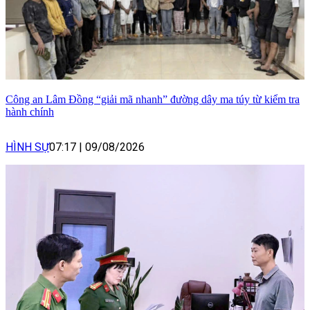
Công an Lâm Đồng “giải mã nhanh” đường dây ma túy từ kiểm tra
hành chính
HÌNH SỰ
07:17
|
09/08/2026