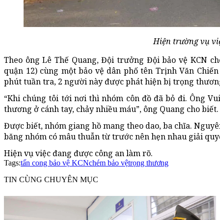
Hiện trường vụ vi
Theo ông Lê Thế Quang, Đội trưởng Đội bảo vệ KCN cho
quận 12) cùng một bảo vệ dân phố tên Trịnh Văn Chiến (
phút tuần tra, 2 người này được phát hiện bị trọng thươ
“Khi chúng tôi tới nơi thì nhóm côn đồ đã bỏ đi. Ông Vu
thương ở cánh tay, chảy nhiều máu”, ông Quang cho biết.
Được biết, nhóm giang hồ mang theo dao, ba chĩa. Nguyên
băng nhóm có mâu thuẫn từ trước nên hẹn nhau giải quy
Hiện vụ việc đang được công an làm rõ.
Tags:
tấn cong bảo vệ KCN
chém bảo vệ
trọng thương
TIN CÙNG CHUYÊN MỤC