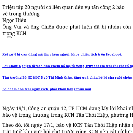
Triệu tập 20 người có liên quan đến vụ tấn công 2 bảo
vệ trọng thương
Ngọc Hiếu
Ông Vui và ông Chiến được phát hiện đã bị nhóm côn 
trong KCN.
Xét xử 6 bị can dùng mã tấu chém người, khoe chiến tích trên facebook
Lai Châu: Nghịch tử vác dao chém bố mẹ tử vong, truy sát em trai rồi cắt cổ tự
Thứ trưởng Bộ GD&ĐT Ngô Thị Minh thăm, tặng quà cháu bé bị cha ruột chém
Bố chém con trai nguy kịch, phải khâu hàng trăm mũi
Ngày 19/1, Công an quận 12, TP HCM đang lấy lời khai n
bảo vệ trọng thương trong KCN Tân Thới Hiệp, phường H
Theo đó, tối ngày 17/1, bảo vệ KCN Tân Thới Hiệp nhận đ
trật tự ở khu vực hội chợ trước cổng KCN nên cắt cử lực 