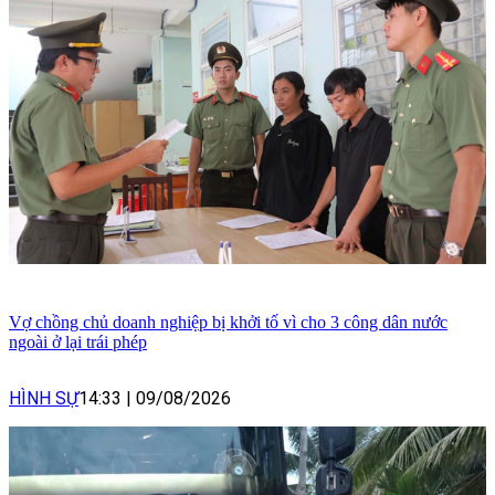
Vợ chồng chủ doanh nghiệp bị khởi tố vì cho 3 công dân nước
ngoài ở lại trái phép
HÌNH SỰ
14:33
|
09/08/2026