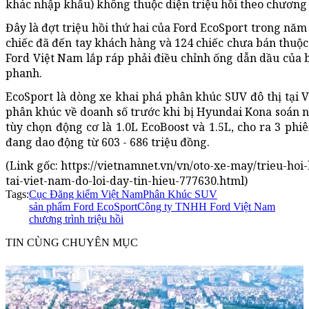
khác nhập khẩu) không thuộc diện triệu hồi theo chương 
Đây là đợt triệu hồi thứ hai của Ford EcoSport trong năm
chiếc đã đến tay khách hàng và 124 chiếc chưa bán thuộc
Ford Việt Nam lắp ráp phải điều chỉnh ống dẫn dầu của b
phanh.
EcoSport là dòng xe khai phá phân khúc SUV đô thị tại
phân khúc về doanh số trước khi bị Hyundai Kona soán ng
tùy chọn động cơ là 1.0L EcoBoost và 1.5L, cho ra 3 phi
đang dao động từ 603 - 686 triệu đồng.
(Link gốc: https://vietnamnet.vn/vn/oto-xe-may/trieu-hoi
tai-viet-nam-do-loi-day-tin-hieu-777630.html)
Tags:
Cục Đăng kiểm Việt Nam
Phân Khúc SUV
sản phẩm Ford EcoSport
Công ty TNHH Ford Việt Nam
chương trình triệu hồi
TIN CÙNG CHUYÊN MỤC