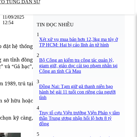
TỐ TỤNG DÂN SỰ
11/09/2025
12:54
TIN ĐỌC NHIỀU
1
Xét xử vụ mua bán hơn 12,3kg ma túy ở
TP HCM: Hai bị cáo lĩnh án tử hình
p đặt hệ thống
2
g an tỉnh đồng
Bộ Công an kiểm tra công tác quản lý,
giam giữ, giáo dục cải tạo phạm nhân tại
” và “Gá bạc”,
Công an tỉnh Cà Mau
3
 1989, trú tại
Đồng Nai: Tạm giữ gã thanh niên bạo
hành bé gái 11 tuổi con riêng của người
tình
ền sở hữu hoặc
4
Truy tố cựu Viện trưởng Viện Pháp y tâm
 chọn kỹ càng,
thần Trung ương nhận hối lộ hơn 8 tỷ
đồng
5