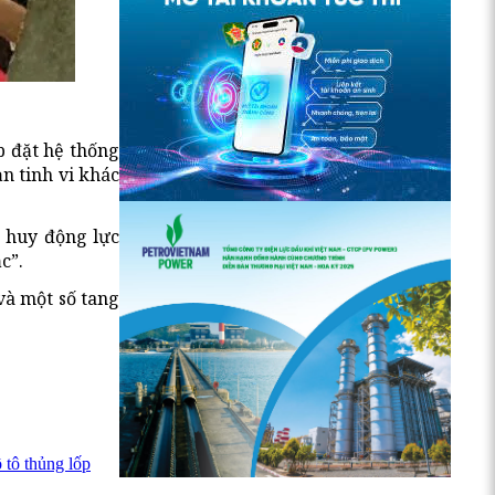
p đặt hệ thống
n tinh vi khác
ã huy động lực
c”.
 và một số tang
 tô thủng lốp