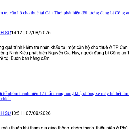
m tra căn hộ cho thuê tại Cần Thơ, phát hiện đối tượng đang bị Công 
NH SỰ
14:12
|
07/08/2026
ng quá trình kiểm tra nhân khẩu tại một căn hộ cho thuê ở TP Cần
ờng Ninh Kiều phát hiện Nguyễn Gia Huy, người đang bị Công an 
về tội Buôn bán hàng cấm.
i tố nhóm thanh niên 17 tuổi mang hung khí, phóng xe máy hú hét tìm 
 chiến
NH SỰ
13:51
|
07/08/2026
 mâu thuẫn khi tham gia giao thông, nhóm thanh, thiếu niên ở Ph