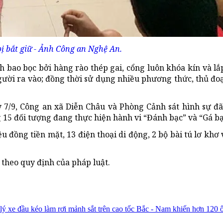
bị bắt giữ - Ảnh Công an Nghệ An.
 bao bọc bởi hàng rào thép gai, cổng luôn khóa kín và lắ
ười ra vào; đồng thời sử dụng nhiều phương thức, thủ đoạ
ày 7/9, Công an xã Diễn Châu và Phòng Cảnh sát hình sự đ
g 15 đối tượng đang thực hiện hành vi “Đánh bạc” và “Gá bạ
u đồng tiền mặt, 13 điện thoại di động, 2 bộ bài tú lơ khơ
ý theo quy định của pháp luật.
lý xe đầu kéo làm rơi mảnh sắt trên cao tốc Bắc - Nam khiến hơn 120 ô