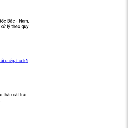
 tốc Bắc - Nam,
 xử lý theo quy
ái phép, thu lợi
 thác cát trái
.