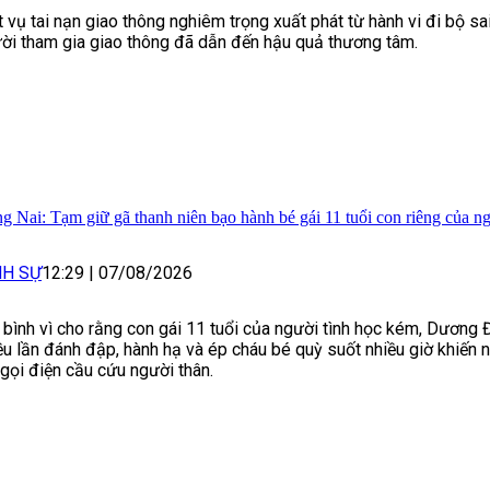
 vụ tai nạn giao thông nghiêm trọng xuất phát từ hành vi đi bộ sa
ời tham gia giao thông đã dẫn đến hậu quả thương tâm.
g Nai: Tạm giữ gã thanh niên bạo hành bé gái 11 tuổi con riêng của ng
NH SỰ
12:29
|
07/08/2026
 bình vì cho rằng con gái 11 tuổi của người tình học kém, Dương
ều lần đánh đập, hành hạ và ép cháu bé quỳ suốt nhiều giờ khiến 
 gọi điện cầu cứu người thân.