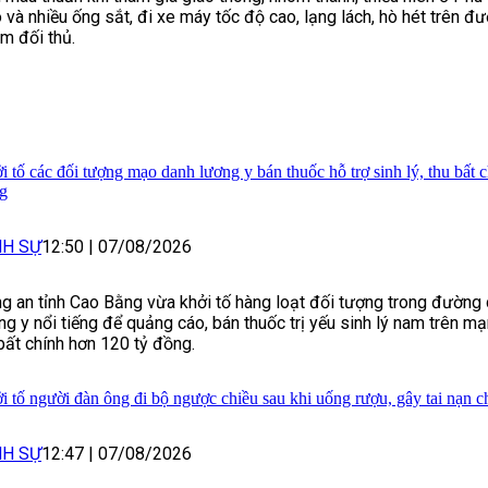
 và nhiều ống sắt, đi xe máy tốc độ cao, lạng lách, hò hét trên đ
m đối thủ.
i tố các đối tượng mạo danh lương y bán thuốc hỗ trợ sinh lý, thu bất 
g
NH SỰ
12:50
|
07/08/2026
g an tỉnh Cao Bằng vừa khởi tố hàng loạt đối tượng trong đường 
ng y nổi tiếng để quảng cáo, bán thuốc trị yếu sinh lý nam trên mạ
 bất chính hơn 120 tỷ đồng.
i tố người đàn ông đi bộ ngược chiều sau khi uống rượu, gây tai nạn c
NH SỰ
12:47
|
07/08/2026