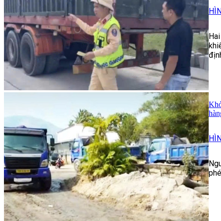
HÌ
Hai
khi
địn
Khở
hàn
HÌ
Ngu
phé