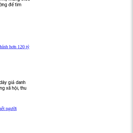
ường để tìm
chính hơn 120 tỷ
dây giả danh
ng xã hội, thu
hết người