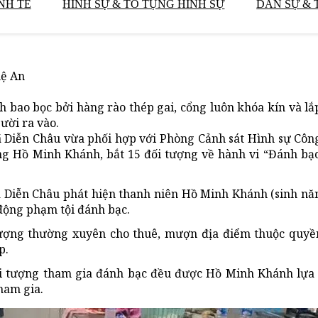
NH TẾ
HÌNH SỰ & TỐ TỤNG HÌNH SỰ
DÂN SỰ & 
hệ An
 bao bọc bởi hàng rào thép gai, cổng luôn khóa kín và lắ
ười ra vào.
ã Diễn Châu vừa phối hợp với Phòng Cảnh sát Hình sự Côn
ợng Hồ Minh Khánh, bắt 15 đối tượng về hành vi “Đánh bạc
ã Diễn Châu phát hiện thanh niên Hồ Minh Khánh (sinh năm
 động phạm tội đánh bạc.
 tượng thường xuyên cho thuê, mượn địa điểm thuộc quy
p.
đối tượng tham gia đánh bạc đều được Hồ Minh Khánh lựa
ham gia.