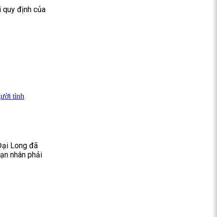
i quy định của
ười tình
 Đại Long đã
nạn nhân phải