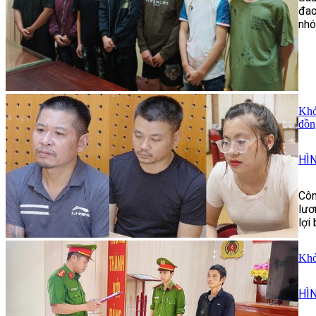
đao
nhó
Khở
đồn
HÌ
Côn
lươ
lợi
Khở
HÌ