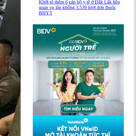
Khởi tố thêm 6 cán bộ y tế ở Đắk Lắk liên
quan vụ lập khống 3.539 lượt đơn thuốc
BHYT