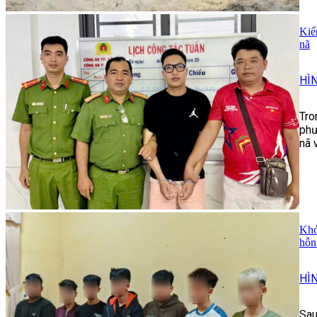
Kiể
nã
HÌ
Tro
phư
nã 
Khở
hỗn
HÌ
Sau