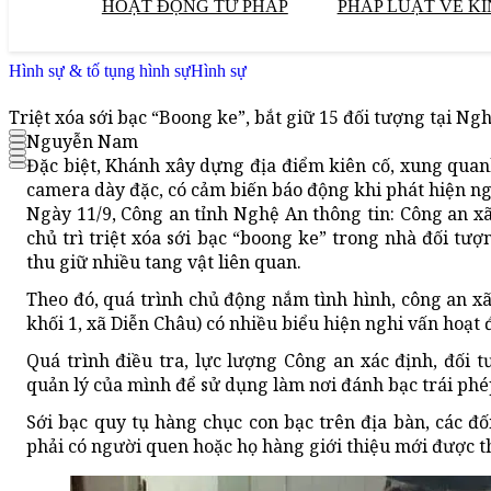
HOẠT ĐỘNG TƯ PHÁP
PHÁP LUẬT VỀ KI
Hình sự & tố tụng hình sự
Hình sự
Triệt xóa sới bạc “Boong ke”, bắt giữ 15 đối tượng tại Ng
Nguyễn Nam
Đặc biệt, Khánh xây dựng địa điểm kiên cố, xung quanh
camera dày đặc, có cảm biến báo động khi phát hiện ng
Ngày 11/9, Công an tỉnh Nghệ An thông tin: Công an x
chủ trì triệt xóa sới bạc “boong ke” trong nhà đối tư
thu giữ nhiều tang vật liên quan.
Theo đó, quá trình chủ động nắm tình hình, công an x
khối 1, xã Diễn Châu) có nhiều biểu hiện nghi vấn hoạt
Quá trình điều tra, lực lượng Công an xác định, đối
quản lý của mình để sử dụng làm nơi đánh bạc trái phé
Sới bạc quy tụ hàng chục con bạc trên địa bàn, các 
phải có người quen hoặc họ hàng giới thiệu mới được t