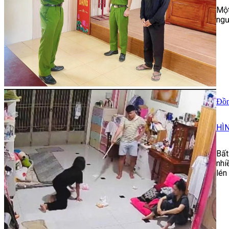
Một
ngư
Đồn
HÌ
Bất
nhi
lén