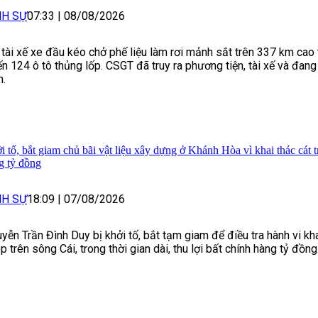
NH SỰ
07:33
|
08/08/2026
 tài xế xe đầu kéo chở phế liệu làm rơi mảnh sắt trên 337 km cao
ến 124 ô tô thủng lốp. CSGT đã truy ra phương tiện, tài xế và đang
h.
i tố, bắt giam chủ bãi vật liệu xây dựng ở Khánh Hòa vì khai thác cát tr
g tỷ đồng
NH SỰ
18:09
|
07/08/2026
yễn Trần Đình Duy bị khởi tố, bắt tạm giam để điều tra hành vi khai
p trên sông Cái, trong thời gian dài, thu lợi bất chính hàng tỷ đồng