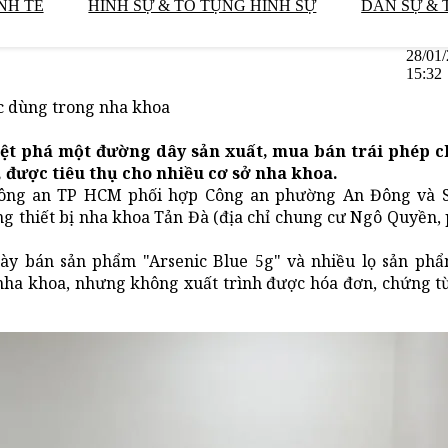
NH TẾ
HÌNH SỰ & TỐ TỤNG HÌNH SỰ
DÂN SỰ & 
28/01
15:32
ộc dùng trong nha khoa
ệt phá một đường dây sản xuất, mua bán trái phép c
, được tiêu thụ cho nhiều cơ sở nha khoa.
ế Công an TP HCM phối hợp Công an phường An Đông và 
 thiết bị nha khoa Tản Đà (địa chỉ chung cư Ngô Quyền,
bày bán sản phẩm "Arsenic Blue 5g" và nhiều lọ sản phẩ
g nha khoa, nhưng không xuất trình được hóa đơn, chứng 