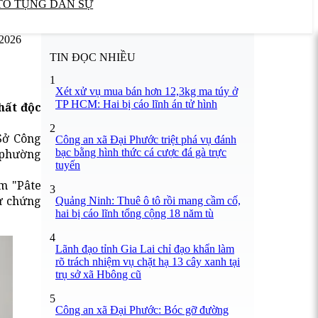
TỐ TỤNG DÂN SỰ
/2026
TIN ĐỌC NHIỀU
1
Xét xử vụ mua bán hơn 12,3kg ma túy ở
TP HCM: Hai bị cáo lĩnh án tử hình
hất độc
2
Sở Công
Công an xã Đại Phước triệt phá vụ đánh
bạc bằng hình thức cá cược đá gà trực
 phường
tuyến
m "Pâte
3
từ chứng
Quảng Ninh: Thuê ô tô rồi mang cầm cố,
hai bị cáo lĩnh tổng cộng 18 năm tù
4
Lãnh đạo tỉnh Gia Lai chỉ đạo khẩn làm
rõ trách nhiệm vụ chặt hạ 13 cây xanh tại
trụ sở xã Hbông cũ
5
Công an xã Đại Phước: Bóc gỡ đường