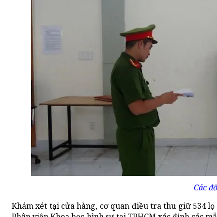
Các đố
Khám xét tại cửa hàng, cơ quan điều tra thu giữ 534 l
Phân viện Khoa học hình sự tại TPHCM xác định các mẫu 