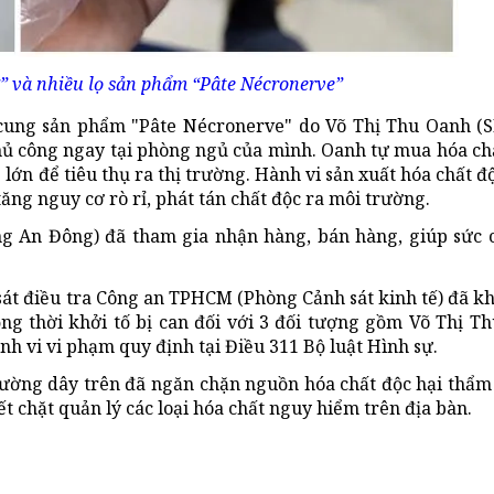
” và nhiều lọ sản phẩm “Pâte Nécronerve”
cung sản phẩm "Pâte Nécronerve" do Võ Thị Thu Oanh (S
hủ công ngay tại phòng ngủ của mình. Oanh tự mua hóa chấ
 lớn để tiêu thụ ra thị trường. Hành vi sản xuất hóa chất đ
ăng nguy cơ rò rỉ, phát tán chất độc ra môi trường.
g An Đông) đã tham gia nhận hàng, bán hàng, giúp sức 
sát điều tra Công an TPHCM (Phòng Cảnh sát kinh tế) đã kh
ồng thời khởi tố bị can đối với 3 đối tượng gồm Võ Thị T
h vi vi phạm quy định tại Điều 311 Bộ luật Hình sự.
 đường dây trên đã ngăn chặn nguồn hóa chất độc hại thẩm
ết chặt quản lý các loại hóa chất nguy hiểm trên địa bàn.