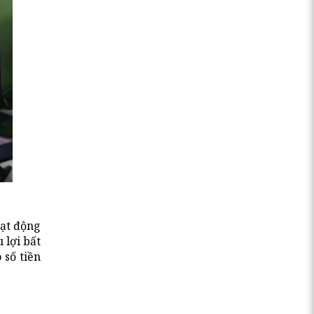
oạt động
 lợi bất
 số tiền