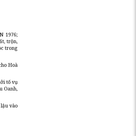
N 1976;
t, trộn,
ộc trong
cho Hoà
ởi tố vụ
hu Oanh,
 lậu vào