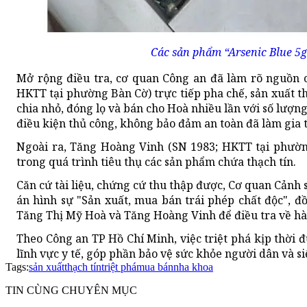
Các sản phẩm “Arsenic Blue 5g
Mở rộng điều tra, cơ quan Công an đã làm rõ nguồn 
HKTT tại phường Bàn Cờ) trực tiếp pha chế, sản xuất t
chia nhỏ, đóng lọ và bán cho Hoà nhiều lần với số lượng
điều kiện thủ công, không bảo đảm an toàn đã làm gia t
Ngoài ra, Tăng Hoàng Vinh (SN 1983; HKTT tại phườn
trong quá trình tiêu thụ các sản phẩm chứa thạch tín.
Căn cứ tài liệu, chứng cứ thu thập được, Cơ quan Cảnh 
án hình sự "Sản xuất, mua bán trái phép chất độc", đ
Tăng Thị Mỹ Hoà và Tăng Hoàng Vinh để điều tra về hàn
Theo Công an TP Hồ Chí Minh, việc triệt phá kịp thời
lĩnh vực y tế, góp phần bảo vệ sức khỏe người dân và si
Tags:
sản xuất
thạch tín
triệt phá
mua bán
nha khoa
TIN CÙNG CHUYÊN MỤC