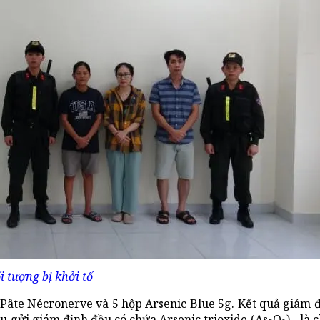
i tượng bị khởi tố
ọ Pâte Nécronerve và 5 hộp Arsenic Blue 5g. Kết quả giám 
gửi giám định đều có chứa Arsenic trioxide (As₂O₃) - là c