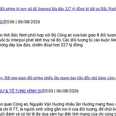
i tượng bị truy nã đỏ Interpol lừa đảo 327 tỷ đồng bị bắt tại Bắc Nin
SỰ
20:06
|
06/08/2026
n tỉnh Bắc Ninh phối hợp với Bộ Công an vừa bàn giao 8 đối tượ
ốc bị Interpol phát lệnh truy nã đỏ. Các đối tượng bị cáo buộc li
ờng dây lừa đảo, chiếm đoạt hơn 327 tỷ đồng.
ọ: Bắt tạm giam đối tượng nhiều lần mang dao bầu đến nhà hàng xóm 
SỰ & TỐ TỤNG HÌNH SỰ
20:03
|
06/08/2026
ơ quan Công an, Nguyễn Văn Hướng nhiều lần Hướng mang theo 
à chị Đ.T.T., là người sinh sống gần nơi ở của đối tượng, để chửi b
uổi đánh và có lời lẽ đe dọa xâm hại đến tính mạng của chị cùng 