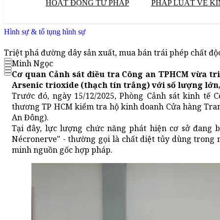
HOẠT ĐỘNG TƯ PHÁP
PHÁP LUẬT VỀ KI
Hình sự & tố tụng hình sự
Triệt phá đường dây sản xuất, mua bán trái phép chất đ
Minh Ngọc
Cơ quan Cảnh sát điều tra Công an TPHCM vừa tri
Arsenic trioxide (thạch tín trắng) với số lượng lớn
Trước đó, ngày 15/12/2025, Phòng Cảnh sát kinh t
thương TP HCM kiểm tra hộ kinh doanh Cửa hàng Trang
An Đông).
Tại đây, lực lượng chức năng phát hiện cơ sở đang 
Nécronerve" - thường gọi là chất diệt tủy dùng tron
minh nguồn gốc hợp pháp.