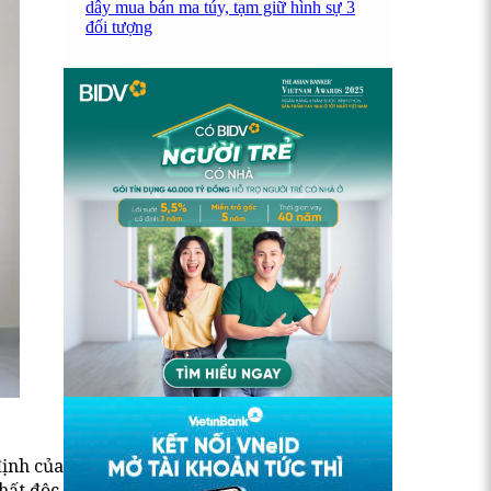
dây mua bán ma túy, tạm giữ hình sự 3
đối tượng
định của
hất độc,