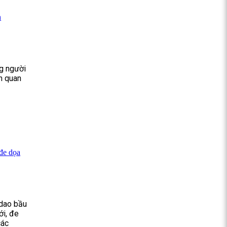
h
ng người
ên quan
đe dọa
dao bầu
ới, đe
các