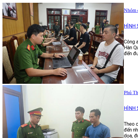
Nhóm đố
HÌNH 
Công a
Hàn Qu
đến đư
Phú Th
HÌNH 
Theo c
đến nh
dọa, đ