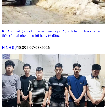
Khởi tố, bắt giam chủ bãi vật liệu xây dựng ở Khánh Hòa vì khai
thác cát trái phép, thu lợi hàng tỷ đồng
HÌNH SỰ
18:09
|
07/08/2026