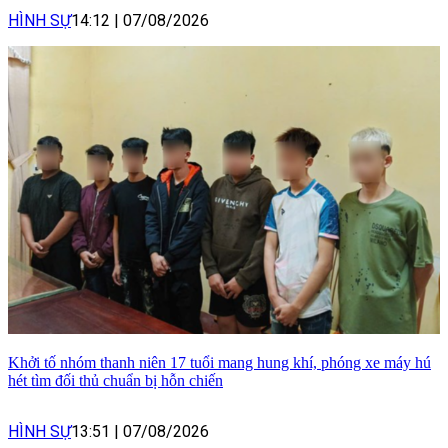
HÌNH SỰ
14:12
|
07/08/2026
Khởi tố nhóm thanh niên 17 tuổi mang hung khí, phóng xe máy hú
hét tìm đối thủ chuẩn bị hỗn chiến
HÌNH SỰ
13:51
|
07/08/2026