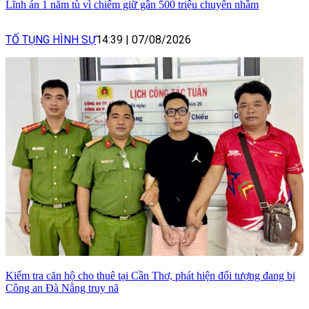
Lĩnh án 1 năm tù vì chiếm giữ gần 500 triệu chuyển nhầm
TỐ TỤNG HÌNH SỰ
14:39
|
07/08/2026
Kiểm tra căn hộ cho thuê tại Cần Thơ, phát hiện đối tượng đang bị
Công an Đà Nẵng truy nã