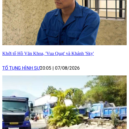
Khởi tố Hồ Văn Khoa, 'Vua Quạt' và Khánh 'Sky'
TỐ TỤNG HÌNH SỰ
20:05
|
07/08/2026