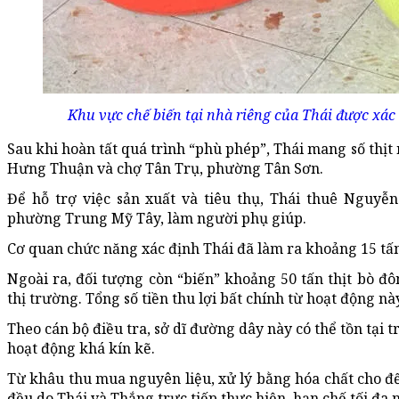
Khu vực chế biến tại nhà riêng của Thái được xác
Sau khi hoàn tất quá trình “phù phép”, Thái mang số thịt
Hưng Thuận và chợ Tân Trụ, phường Tân Sơn.
Để hỗ trợ việc sản xuất và tiêu thụ, Thái thuê Nguyễn
phường Trung Mỹ Tây, làm người phụ giúp.
Cơ quan chức năng xác định Thái đã làm ra khoảng 15 tấn t
Ngoài ra, đối tượng còn “biến” khoảng 50 tấn thịt bò đô
thị trường. Tổng số tiền thu lợi bất chính từ hoạt động này
Theo cán bộ điều tra, sở dĩ đường dây này có thể tồn tại t
hoạt động khá kín kẽ.
Từ khâu thu mua nguyên liệu, xử lý bằng hóa chất cho đế
đều do Thái và Thắng trực tiếp thực hiện, hạn chế tối đa 