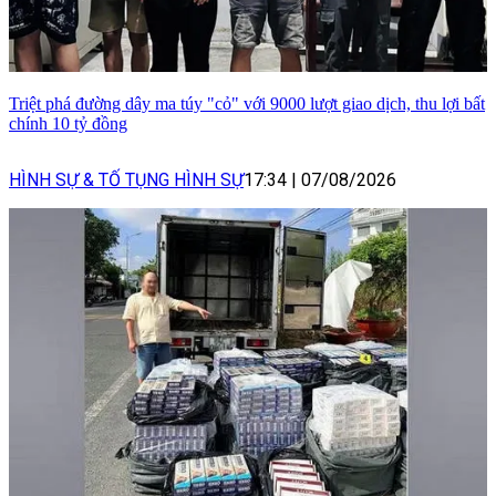
Triệt phá đường dây ma túy "cỏ" với 9000 lượt giao dịch, thu lợi bất
chính 10 tỷ đồng
HÌNH SỰ & TỐ TỤNG HÌNH SỰ
17:34
|
07/08/2026