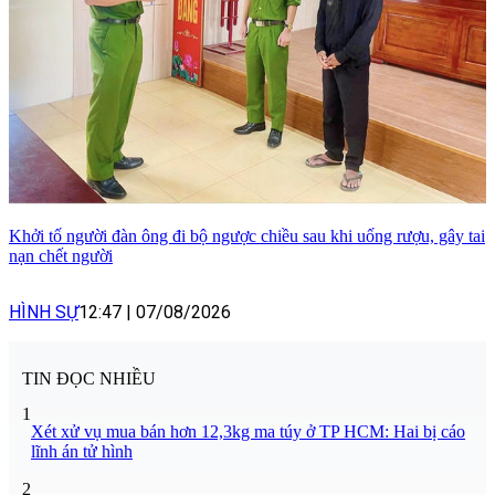
Khởi tố người đàn ông đi bộ ngược chiều sau khi uống rượu, gây tai
nạn chết người
HÌNH SỰ
12:47
|
07/08/2026
TIN ĐỌC NHIỀU
1
Xét xử vụ mua bán hơn 12,3kg ma túy ở TP HCM: Hai bị cáo
lĩnh án tử hình
2