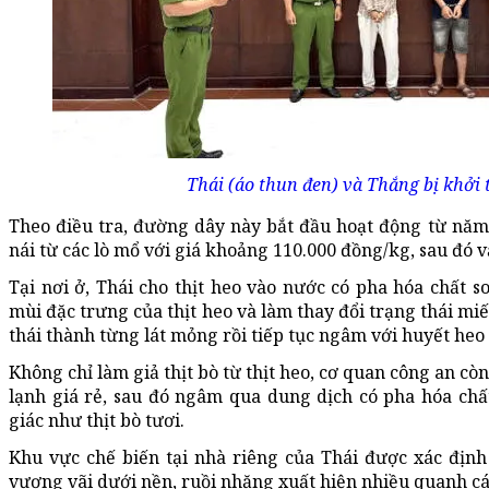
Thái (áo thun đen) và Thắng bị khởi 
Theo điều tra, đường dây này bắt đầu hoạt động từ năm
nái từ các lò mổ với giá khoảng 110.000 đồng/kg, sau đó 
Tại nơi ở, Thái cho thịt heo vào nước có pha hóa chất
mùi đặc trưng của thịt heo và làm thay đổi trạng thái miế
thái thành từng lát mỏng rồi tiếp tục ngâm với huyết heo 
Không chỉ làm giả thịt bò từ thịt heo, cơ quan công an cò
lạnh giá rẻ, sau đó ngâm qua dung dịch có pha hóa chấ
giác như thịt bò tươi.
Khu vực chế biến tại nhà riêng của Thái được xác địn
vương vãi dưới nền, ruồi nhặng xuất hiện nhiều quanh cá