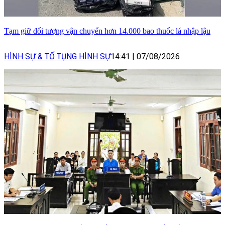
Tạm giữ đối tượng vận chuyển hơn 14.000 bao thuốc lá nhập lậu
HÌNH SỰ & TỐ TỤNG HÌNH SỰ
14:41
|
07/08/2026