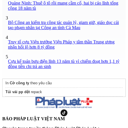
Quảng Ninh: Thuê ô tô rồi mang cầm cố, hai bị cáo lĩnh tổng
cộng 18 năm tù
3
Bộ Công an kiểm tra công tác quản lý, giam giữ, giáo dục cải
tạo phạm nhân tại Công an tỉnh Cà Mau
4
Truy tố cựu Viện trưởng Viện Pháp y tâm thần Trung ương
nhận hối lộ hơn 8 tỷ đồng
5
Cựu kế toán bưu điện lĩnh 13 năm tù vì chiếm đoạt hơn 1,1 tỷ
đồng tiền chi trả an sinh
In
Cờ công ty
theo yêu cầu
Túi vải pp dệt
repack
BÁO PHÁP LUẬT VIỆT NAM