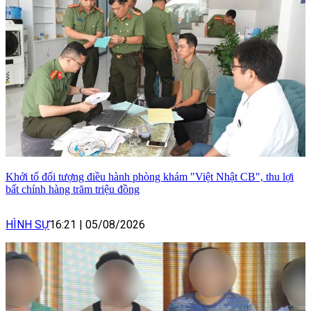
Khởi tố đối tượng điều hành phòng khám "Việt Nhật CB", thu lợi
bất chính hàng trăm triệu đồng
HÌNH SỰ
16:21
|
05/08/2026