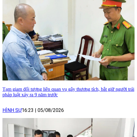
Tạm giam đối tượng liên quan vụ gây thương tích, bắt giữ người trái
pháp luật xảy ra 9 năm trước
HÌNH SỰ
16:23
|
05/08/2026