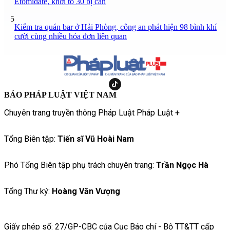
Etomidate, khởi tố 30 bị can
5
Kiểm tra quán bar ở Hải Phòng, công an phát hiện 98 bình khí
cười cùng nhiều hóa đơn liên quan
BÁO PHÁP LUẬT VIỆT NAM
Chuyên trang truyền thông Pháp Luật Pháp Luật +
Tổng Biên tập:
Tiến sĩ Vũ Hoài Nam
Phó Tổng Biên tập phụ trách chuyên trang:
Trần Ngọc Hà
Tổng Thư ký:
Hoàng Văn Vượng
Giấy phép số: 27/GP-CBC của Cục Báo chí - Bộ TT&TT cấp