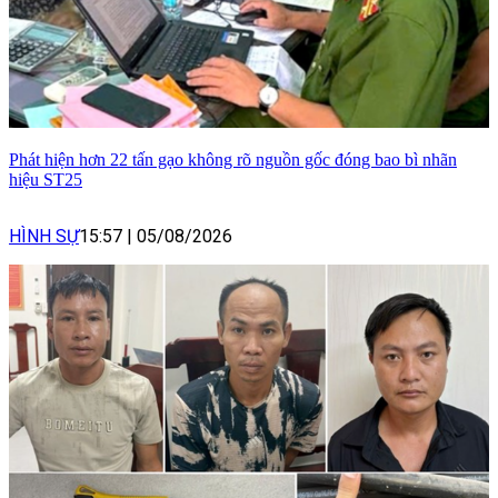
Phát hiện hơn 22 tấn gạo không rõ nguồn gốc đóng bao bì nhãn
hiệu ST25
HÌNH SỰ
15:57
|
05/08/2026