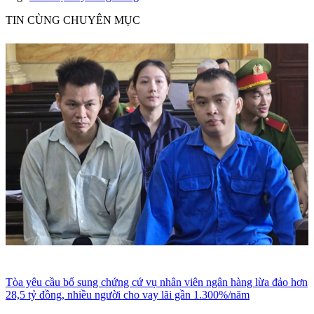
TIN CÙNG CHUYÊN MỤC
Tòa yêu cầu bổ sung chứng cứ vụ nhân viên ngân hàng lừa đảo hơn
28,5 tỷ đồng, nhiều người cho vay lãi gần 1.300%/năm