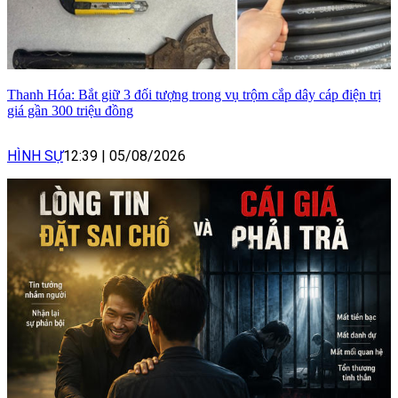
Thanh Hóa: Bắt giữ 3 đối tượng trong vụ trộm cắp dây cáp điện trị
giá gần 300 triệu đồng
HÌNH SỰ
12:39
|
05/08/2026