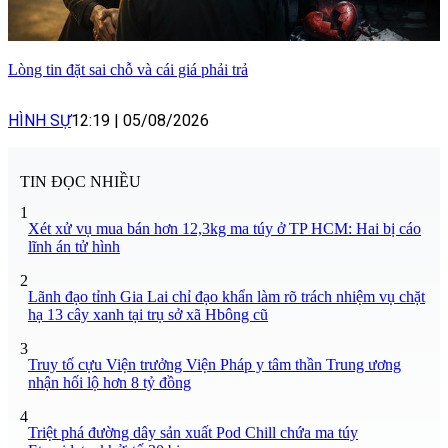
Lòng tin đặt sai chỗ và cái giá phải trả
HÌNH SỰ
12:19
|
05/08/2026
TIN ĐỌC NHIỀU
1
Xét xử vụ mua bán hơn 12,3kg ma túy ở TP HCM: Hai bị cáo
lĩnh án tử hình
2
Lãnh đạo tỉnh Gia Lai chỉ đạo khẩn làm rõ trách nhiệm vụ chặt
hạ 13 cây xanh tại trụ sở xã Hbông cũ
3
Truy tố cựu Viện trưởng Viện Pháp y tâm thần Trung ương
nhận hối lộ hơn 8 tỷ đồng
4
Triệt phá đường dây sản xuất Pod Chill chứa ma túy