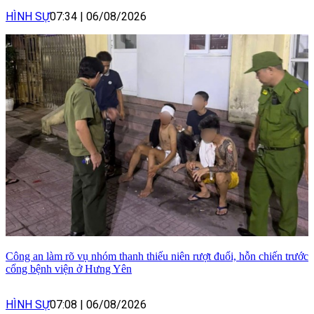
HÌNH SỰ
07:34
|
06/08/2026
Công an làm rõ vụ nhóm thanh thiếu niên rượt đuổi, hỗn chiến trước
cổng bệnh viện ở Hưng Yên
HÌNH SỰ
07:08
|
06/08/2026