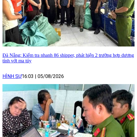
Đà Nẵng: Kiểm tra nhanh 86 shipper, phát hiện 2 trường hợp dương
tính với ma túy
HÌNH SỰ
16:03
|
05/08/2026