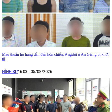
Mâu thuẫn họ hàng dẫn đến hỗn chiến, 9 người ở An Giang bị khởi
tố
HÌNH SỰ
16:03
|
05/08/2026