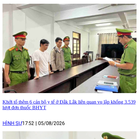
Khởi tố thêm 6 cán bộ y tế ở Đắk Lắk liên quan vụ lập khống 3.539
lượt đơn thuốc BHYT
HÌNH SỰ
17:52
|
05/08/2026