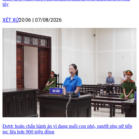
túy
XÉT XỬ
20:06
|
07/08/2026
Được hoãn chấp hành án vì đang nuôi con nhỏ, người phụ nữ tiếp
tục lừa hơn 900 triệu đồng