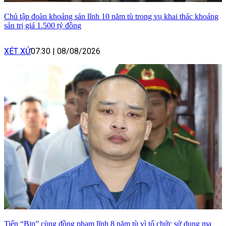
Chủ tập đoàn khoáng sản lĩnh 10 năm tù trong vụ khai thác khoáng
sản trị giá 1.500 tỷ đồng
XÉT XỬ
07:30
|
08/08/2026
Tiến “Bịp” cùng đồng phạm lĩnh 8 năm tù vì tổ chức sử dụng ma