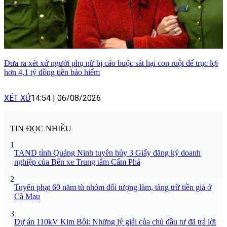
Đưa ra xét xử người phụ nữ bị cáo buộc sát hại con ruột để trục lợi
hơn 4,1 tỷ đồng tiền bảo hiểm
XÉT XỬ
14:54
|
06/08/2026
TIN ĐỌC NHIỀU
1
TAND tỉnh Quảng Ninh tuyên hủy 3 Giấy đăng ký doanh
nghiệp của Bến xe Trung tâm Cẩm Phả
2
Tuyên phạt 60 năm tù nhóm đối tượng làm, tàng trữ tiền giả ở
Cà Mau
3
Dự án 110kV Kim Bôi: Những lý giải của chủ đầu tư đã trả lời