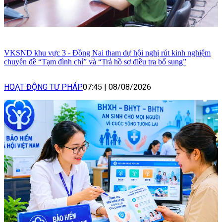
VKSND khu vực 3 - Đồng Nai tham dự hội nghị rút kinh nghiệm
chuyên đề “Tạm đình chỉ” và “Trả hồ sơ điều tra bổ sung”
HOẠT ĐỘNG TƯ PHÁP
07:45
|
08/08/2026