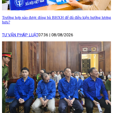
Trường hợp nào được đóng bù BHXH để đủ điều kiện hưởng lương
hưu?
TƯ VẤN PHÁP LUẬT
07:36
|
08/08/2026