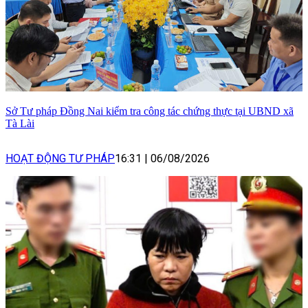
Sở Tư pháp Đồng Nai kiểm tra công tác chứng thực tại UBND xã
Tà Lài
HOẠT ĐỘNG TƯ PHÁP
16:31
|
06/08/2026