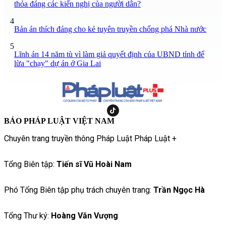
thỏa đáng các kiến nghị của người dân?
4
Bản án thích đáng cho kẻ tuyên truyền chống phá Nhà nước
5
Lĩnh án 14 năm tù vì làm giả quyết định của UBND tỉnh để
lừa "chạy" dự án ở Gia Lai
BÁO PHÁP LUẬT VIỆT NAM
Chuyên trang truyền thông Pháp Luật Pháp Luật +
Tổng Biên tập:
Tiến sĩ Vũ Hoài Nam
Phó Tổng Biên tập phụ trách chuyên trang:
Trần Ngọc Hà
Tổng Thư ký:
Hoàng Văn Vượng