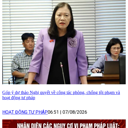
Góp ý dự thảo Nghị quyết về công tác phòng, chống tội phạm và
hoạt động tư pháp
HOẠT ĐỘNG TƯ PHÁP
06:51
|
07/08/2026