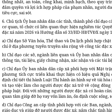
thống nhất, an toàn, công khai, minh bạch, theo quy trì
đảm quyền và lợi ích hợp pháp của phạm nhân, người đan
tiêu cực, sai sót.
6. Chủ tịch Ủy ban nhân dân các tỉnh, thành phố chỉ đạo 
cơ quan, tổ chức có liên quan thực hiện nghiêm túc Quy
đặc xá năm 2026 và Hướng dẫn số 33/HD-HĐTVĐX ngày 11 t
a) Chỉ đạo Sở Văn hóa, Thể thao và Du lịch phối hợp chặt
chí ở địa phương tuyên truyền sâu rộng về công tác đặc x
b) Chỉ đạo các sở, ngành liên quan và Ủy ban nhân dân
thông tin, tài liệu, giấy chứng nhận, xác nhận và các tài 
c) Chỉ đạo Ủy ban nhân dân cấp xã phối hợp với Mặt trận 
phương tích cực triển khai thực hiện có hiệu quả Ngh
định chỉ tiết thi hành Luật Thi hành án hình sự về tái hòa
và tạo việc làm cho người được đặc xá trở về cộng đồng
pháp luật. Đối với những người được đặc xá có hoàn cảnh
quan tâm giúp đỡ họ vay vốn làm ăn, ổn định cuộc sống,
d) Chỉ đạo Công an cấp tỉnh phối hợp với các Ban, ngành,
giáo dục và giúp đỡ người được đặc xá; nắm chắc tình hìn