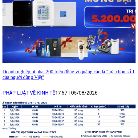
Doanh nghiệp bị phạt 200 triệu đồng vì quảng cáo là "lựa chọn số 1
của người dùng Việt"
PHÁP LUẬT VỀ KINH TẾ
17:57
|
05/08/2026