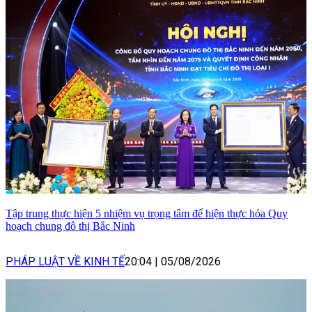
Tập trung thực hiện 5 nhiệm vụ trọng tâm để hiện thực hóa Quy
hoạch chung đô thị Bắc Ninh
PHÁP LUẬT VỀ KINH TẾ
20:04
|
05/08/2026