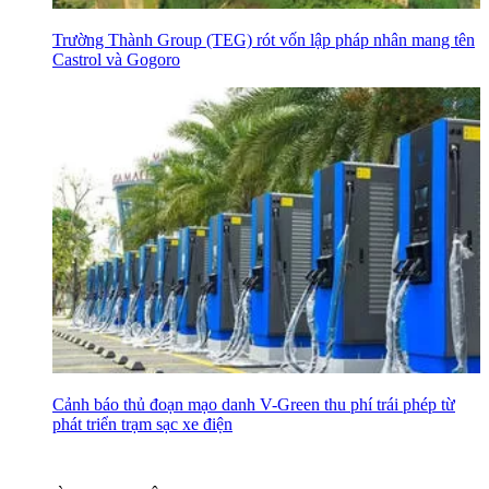
Trường Thành Group (TEG) rót vốn lập pháp nhân mang tên
Castrol và Gogoro
Cảnh báo thủ đoạn mạo danh V-Green thu phí trái phép từ
phát triển trạm sạc xe điện