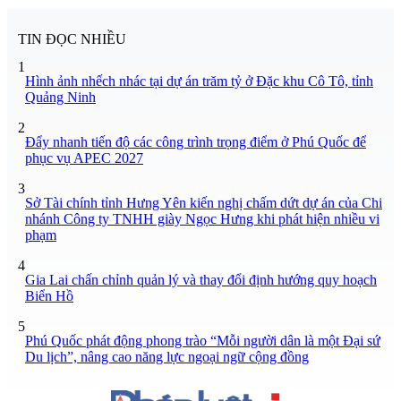
TIN ĐỌC NHIỀU
1
Hình ảnh nhếch nhác tại dự án trăm tỷ ở Đặc khu Cô Tô, tỉnh
Quảng Ninh
2
Đẩy nhanh tiến độ các công trình trọng điểm ở Phú Quốc để
phục vụ APEC 2027
3
Sở Tài chính tỉnh Hưng Yên kiến nghị chấm dứt dự án của Chi
nhánh Công ty TNHH giày Ngọc Hưng khi phát hiện nhiều vi
phạm
4
Gia Lai chấn chỉnh quản lý và thay đổi định hướng quy hoạch
Biển Hồ
5
Phú Quốc phát động phong trào “Mỗi người dân là một Đại sứ
Du lịch”, nâng cao năng lực ngoại ngữ cộng đồng