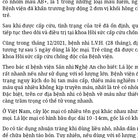
có nhóm máu AB+, là 1 trong những loại máu hiếm, ng
Bệnh viện đã khẩn trương huy động 2 đơn vị khối hồng 
trẻ.
Sau khi được cấp cứu, tình trạng của trẻ đã ổn định, q
tiếp tục theo dõi và điều trị tại khoa Hồi sức cấp cứu ch
Cũng trong tháng 12/2021, bệnh nhi L.V.H. (28 tháng), đ
tương tự sau 5 ngày dùng lá lộc mại. Trẻ cũng đã được c
khoa Hồi sức cấp cứu chống độc của Bệnh viện.
Theo bác sĩ bệnh viện Sản nhi Nghệ An cho biết: Lá lộc mạ
rất nhanh nếu như sử dụng với số lượng lớn. Bệnh viện đ
trạng nguy kịch do bị tan máu cấp, thiếu máu nghiêm 
máu quá nhiều không kịp truyền máu, nhất là trẻ có nh
Đặc biệt, trên cơ địa bệnh nhi có bệnh về máu như thi
càng trầm trọng có thể tử vong nhanh.
Ở Việt Nam, cây lộc mại có nhiều tên gọi khác nhau như:
mọi. Lá lộc mại có hình bầu dục dài 10 -14cm, gốc lá có k
Do có tác dụng nhuận tràng khi dùng liều nhỏ, nhân dân
để chữa bệnh táo bón. Tuy nhiên, nếu dùng với số lượng l