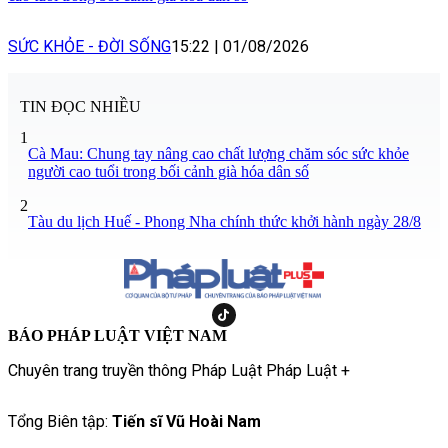
SỨC KHỎE - ĐỜI SỐNG
15:22
|
01/08/2026
TIN ĐỌC NHIỀU
1
Cà Mau: Chung tay nâng cao chất lượng chăm sóc sức khỏe
người cao tuổi trong bối cảnh già hóa dân số
2
Tàu du lịch Huế - Phong Nha chính thức khởi hành ngày 28/8
BÁO PHÁP LUẬT VIỆT NAM
Chuyên trang truyền thông Pháp Luật Pháp Luật +
Tổng Biên tập:
Tiến sĩ Vũ Hoài Nam