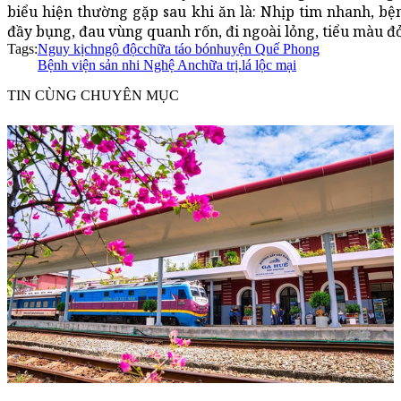
biểu hiện thường gặp sau khi ăn là: Nhịp tim nhanh, bệ
đầy bụng, đau vùng quanh rốn, đi ngoài lỏng, tiểu màu đỏ 
Tags:
Nguy kịch
ngộ độc
chữa táo bón
huyện Quế Phong
Bệnh viện sản nhi Nghệ An
chữa trị.
lá lộc mại
TIN CÙNG CHUYÊN MỤC