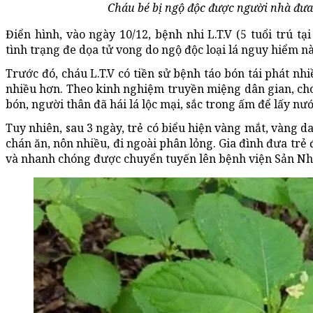
Cháu bé bị ngộ độc được người nhà đưa
Điển hình, vào ngày 10/12, bệnh nhi L.T.V (5 tuổi trú t
tình trạng đe dọa tử vong do ngộ độc loại lá nguy hiểm nà
Trước đó, cháu L.T.V có tiền sử bệnh táo bón tái phát nhi
nhiều hơn. Theo kinh nghiệm truyền miệng dân gian, cho 
bón, người thân đã hái lá lộc mại, sắc trong ấm để lấy n
Tuy nhiên, sau 3 ngày, trẻ có biểu hiện vàng mắt, vàng d
chán ăn, nôn nhiều, đi ngoài phân lỏng. Gia đình đưa trẻ
và nhanh chóng được chuyển tuyến lên bệnh viện Sản Nh