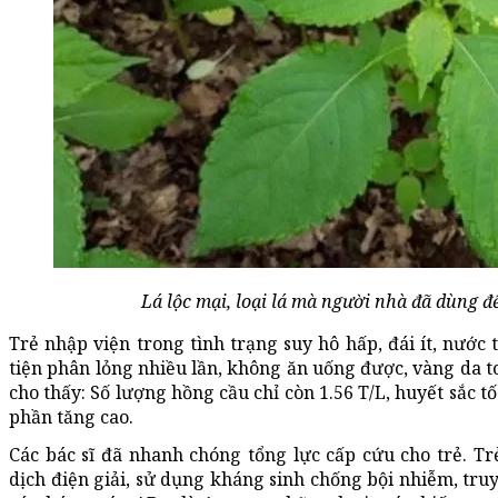
Lá lộc mại, loại lá mà người nhà đã dùng đ
Trẻ nhập viện trong tình trạng suy hô hấp, đái ít, nước
tiện phân lỏng nhiều lần, không ăn uống được, vàng da to
cho thấy: Số lượng hồng cầu chỉ còn 1.56 T/L, huyết sắc t
phần tăng cao.
Các bác sĩ đã nhanh chóng tổng lực cấp cứu cho trẻ. T
dịch điện giải, sử dụng kháng sinh chống bội nhiễm, tru