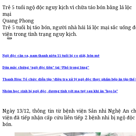
Trẻ 5 tuổi ngộ độc nguy kịch vì chữa táo bón bằng lá lộc
mại
Quang Phong
Trẻ 5 tuổi bị táo bón, người nhà hái lá lộc mại sắc uống 
viện trong tình trạng nguy kịch.
Ngộ độc cần sa, nam thanh niên 15 tuổi bị co giật, hôn mê
Dân mắc chứng “ngộ độc tiền” tại “Phố trong làng”
Thanh Hóa: Tổ chức diễn tập “điều tra xử lý ngộ độc thực phẩm bếp ăn tập thể
Nhóm học sinh bị ngộ độc, dương tính với ma tuý sau khi ăn "kẹo lạ"
Ngày 13/12, thông tin từ bệnh viện Sản nhi Nghệ An c
viện đã tiếp nhận cấp cứu liên tiếp 2 bệnh nhi bị ngộ độc
bón.