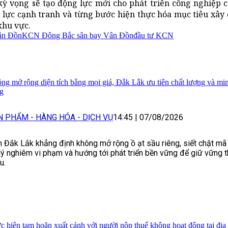
ỳ vọng sẽ tạo động lực mới cho phát triển công nghiệp 
g lực cạnh tranh và từng bước hiện thực hóa mục tiêu xâ
khu vực.
ân Đồn
KCN Đông Bắc sân bay Vân Đồn
đầu tư KCN
ng mở rộng diện tích bằng mọi giá, Đắk Lắk ưu tiên chất lượng và mi
ng
N PHẨM - HÀNG HÓA - DỊCH VỤ
14:45
|
07/08/2026
h Đắk Lắk khẳng định không mở rộng ồ ạt sầu riêng, siết chặt mã
lý nghiêm vi phạm và hướng tới phát triển bền vững để giữ vững t
u.
c hiện tạm hoãn xuất cảnh với người nộp thuế không hoạt động tại địa