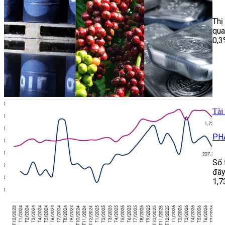
Thị
qua
0,3
Tài
PH
Số 
đây
1,7