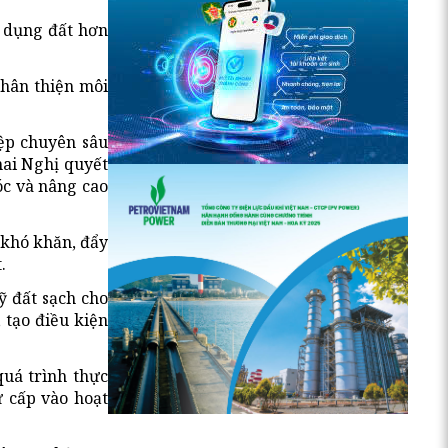
ử dụng đất hơn
thân thiện môi
ệp chuyên sâu
hai Nghị quyết
óc và nâng cao
 khó khăn, đẩy
.
ỹ đất sạch cho
 tạo điều kiện
quá trình thực
ứ cấp vào hoạt