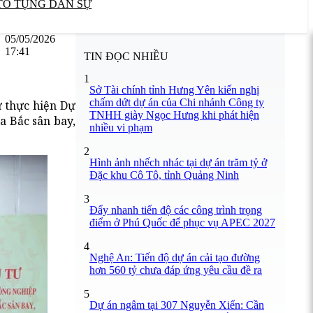
TỐ TỤNG DÂN SỰ
05/05/2026
17:41
TIN ĐỌC NHIỀU
1
Sở Tài chính tỉnh Hưng Yên kiến nghị
chấm dứt dự án của Chi nhánh Công ty
ư thực hiện Dự
TNHH giày Ngọc Hưng khi phát hiện
a Bắc sân bay,
nhiều vi phạm
2
Hình ảnh nhếch nhác tại dự án trăm tỷ ở
Đặc khu Cô Tô, tỉnh Quảng Ninh
3
Đẩy nhanh tiến độ các công trình trọng
điểm ở Phú Quốc để phục vụ APEC 2027
4
Nghệ An: Tiến độ dự án cải tạo đường
hơn 560 tỷ chưa đáp ứng yêu cầu đề ra
5
Dự án ngâm tại 307 Nguyễn Xiển: Cần