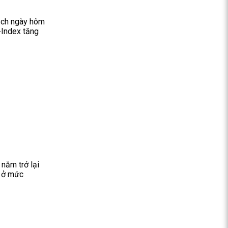
dịch ngày hôm
-Index tăng
năm trở lại
7 ở mức