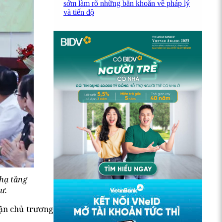
sớm làm rõ những băn khoăn về pháp lý
và tiến độ
hạ tầng
ư.
uận chủ trương