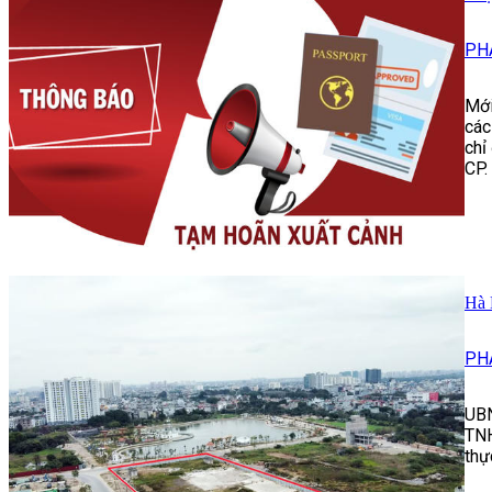
PH
Mới
các
chỉ
CP.
Hà 
PH
UBN
TNH
thự