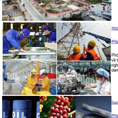
Nhữ
PH
Phó
về 
ngh
dan
Sau
PH