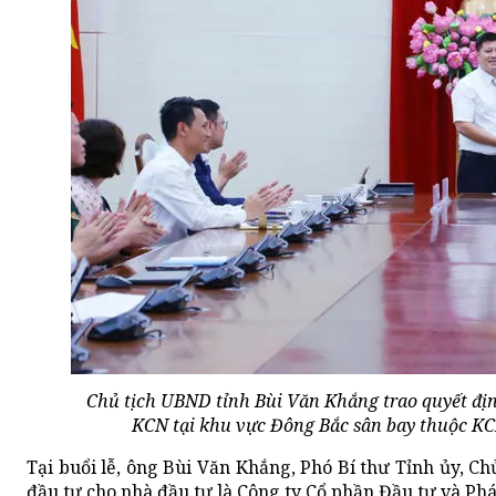
Chủ tịch UBND tỉnh Bùi Văn Khắng trao quyết địn
KCN tại khu vực Đông Bắc sân bay thuộc KCN
Tại buổi lễ, ông Bùi Văn Khắng, Phó Bí thư Tỉnh ủy, 
đầu tư cho nhà đầu tư là Công ty Cổ phần Đầu tư và Ph