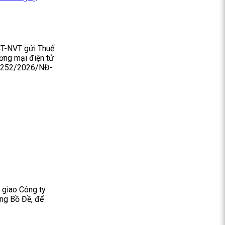
CT-NVT gửi Thuế
ương mại điện tử
số 252/2026/NĐ-
giao Công ty
ng Bồ Đề, để