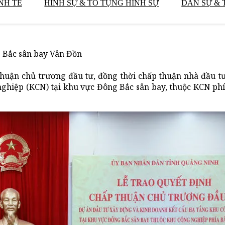
NH TẾ
HÌNH SỰ & TỐ TỤNG HÌNH SỰ
DÂN SỰ & 
 Bắc sân bay Vân Đồn
 thuận chủ trương đầu tư, đồng thời chấp thuận nhà đầu t
ghiệp (KCN) tại khu vực Đông Bắc sân bay, thuộc KCN phí