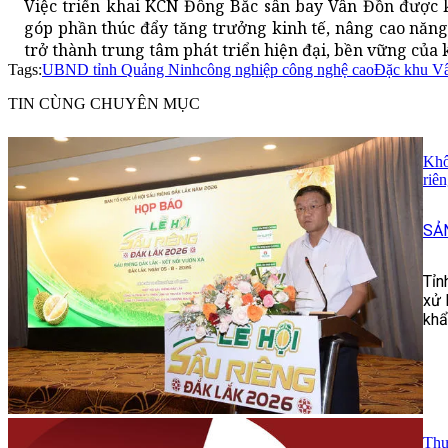
Việc triển khai KCN Đông Bắc sân bay Vân Đồn được k
góp phần thúc đẩy tăng trưởng kinh tế, nâng cao năn
trở thành trung tâm phát triển hiện đại, bền vững của 
Tags:
UBND tỉnh Quảng Ninh
công nghiệp công nghệ cao
Đặc khu V
TIN CÙNG CHUYÊN MỤC
Khô
riê
SẢ
Tỉn
xử 
khẩ
Thự