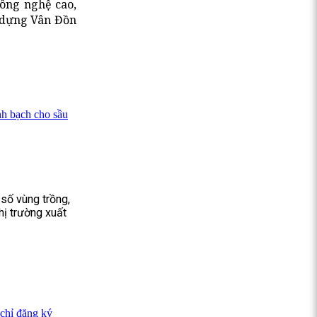
công nghệ cao,
y dựng Vân Đồn
nh bạch cho sầu
 số vùng trồng,
hị trường xuất
 chỉ đăng ký