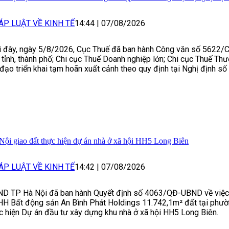
ÁP LUẬT VỀ KINH TẾ
14:44
|
07/08/2026
 đây, ngày 5/8/2026, Cục Thuế đã ban hành Công văn số 5622/
 tỉnh, thành phố; Chi cục Thuế Doanh nghiệp lớn; Chi cục Thuế Th
 đạo triển khai tạm hoãn xuất cảnh theo quy định tại Nghị định 
Nội giao đất thực hiện dự án nhà ở xã hội HH5 Long Biên
ÁP LUẬT VỀ KINH TẾ
14:42
|
07/08/2026
D TP Hà Nội đã ban hành Quyết định số 4063/QĐ-UBND về việc 
H Bất động sản An Bình Phát Holdings 11.742,1m² đất tại phườ
c hiện Dự án đầu tư xây dựng khu nhà ở xã hội HH5 Long Biên.