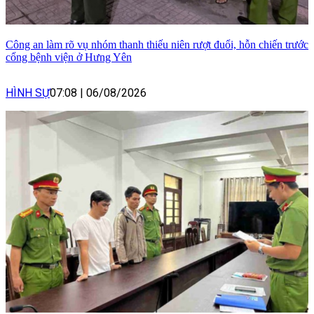
Công an làm rõ vụ nhóm thanh thiếu niên rượt đuổi, hỗn chiến trước
cổng bệnh viện ở Hưng Yên
HÌNH SỰ
07:08
|
06/08/2026