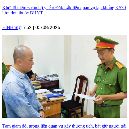
Khởi tố thêm 6 cán bộ y tế ở Đắk Lắk liên quan vụ lập khống 3.539
lượt đơn thuốc BHYT
HÌNH SỰ
17:52
|
05/08/2026
Tạm giam đối tượng liên quan vụ gây thương tích, bắt giữ người trái