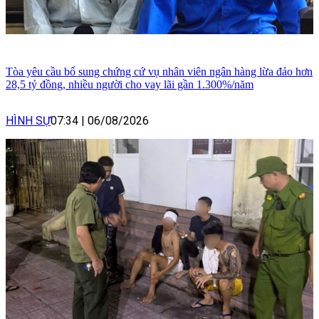
Tòa yêu cầu bổ sung chứng cứ vụ nhân viên ngân hàng lừa đảo hơn
28,5 tỷ đồng, nhiều người cho vay lãi gần 1.300%/năm
HÌNH SỰ
07:34
|
06/08/2026