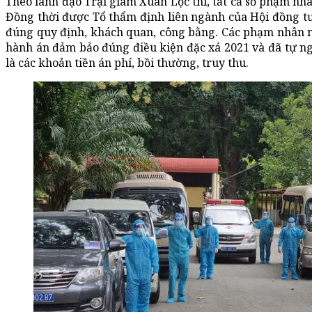
Theo lãnh đạo Trại giam Xuân Lộc thì, tất cả số phạm nhâ
Đồng thời được Tổ thẩm định liên ngành của Hội đồng t
đúng quy định, khách quan, công bằng. Các phạm nhân nà
hành án đảm bảo đúng điều kiện đặc xá 2021 và đã tự n
là các khoản tiền án phí, bồi thường, truy thu.