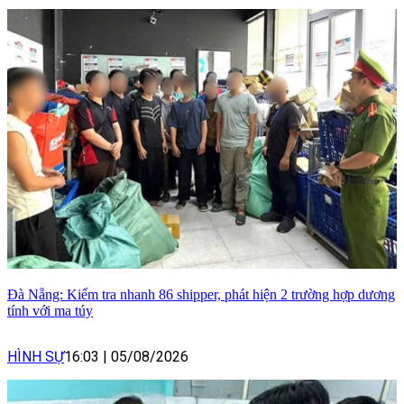
Đà Nẵng: Kiểm tra nhanh 86 shipper, phát hiện 2 trường hợp dương
tính với ma túy
HÌNH SỰ
16:03
|
05/08/2026