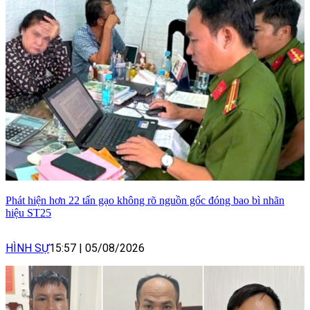
Phát hiện hơn 22 tấn gạo không rõ nguồn gốc đóng bao bì nhãn
hiệu ST25
HÌNH SỰ
15:57
|
05/08/2026