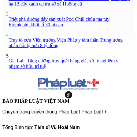
hạ 13 cây xanh tại trụ sở xã Hbông cũ
3
Triệt phá đường dây sản xuất Pod Chill chứa ma túy
Etomidate, khởi tố 30 bị can
4
Truy tố cựu Viện trưởng Viện Pháp y tâm thần Trung ương
nhận hối lộ hơn 8 tỷ đồng
5
Gia Lai: Tăng cường truy quét hàng giả, xử lý nghiêm vi
phạm sở hữu trí tuệ
BÁO PHÁP LUẬT VIỆT NAM
Chuyên trang truyền thông Pháp Luật Pháp Luật +
Tổng Biên tập:
Tiến sĩ Vũ Hoài Nam