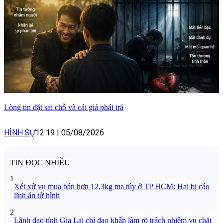
Lòng tin đặt sai chỗ và cái giá phải trả
HÌNH SỰ
12:19
|
05/08/2026
TIN ĐỌC NHIỀU
1
Xét xử vụ mua bán hơn 12,3kg ma túy ở TP HCM: Hai bị cáo
lĩnh án tử hình
2
Lãnh đạo tỉnh Gia Lai chỉ đạo khẩn làm rõ trách nhiệm vụ chặt