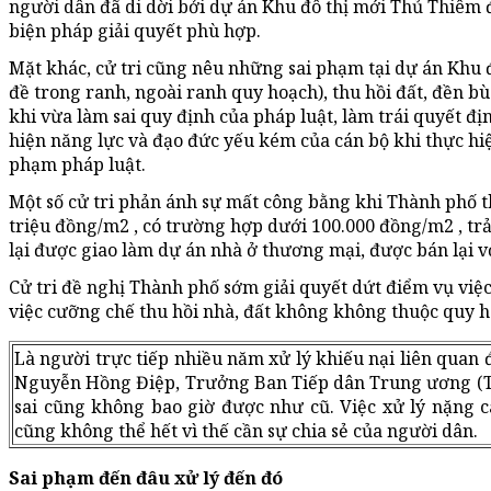
người dân đã di dời bởi dự án Khu đô thị mới Thủ Thiêm đ
biện pháp giải quyết phù hợp.
Mặt khác, cử tri cũng nêu những sai phạm tại dự án Khu 
đề trong ranh, ngoài ranh quy hoạch), thu hồi đất, đền bù
khi vừa làm sai quy định của pháp luật, làm trái quyết đ
hiện năng lực và đạo đức yếu kém của cán bộ khi thực hiệ
phạm pháp luật.
Một số cử tri phản ánh sự mất công bằng khi Thành phố th
triệu đồng/m2 , có trường hợp dưới 100.000 đồng/m2 , trả
lại được giao làm dự án nhà ở thương mại, được bán lại 
Cử tri đề nghị Thành phố sớm giải quyết dứt điểm vụ việ
việc cưỡng chế thu hồi nhà, đất không không thuộc quy 
Là người trực tiếp nhiều năm xử lý khiếu nại liên quan
Nguyễn Hồng Điệp, Trưởng Ban Tiếp dân Trung ương (Th
sai cũng không bao giờ được như cũ. Việc xử lý nặng c
cũng không thể hết vì thế cần sự chia sẻ của người dân.
Sai phạm đến đâu xử lý đến đó