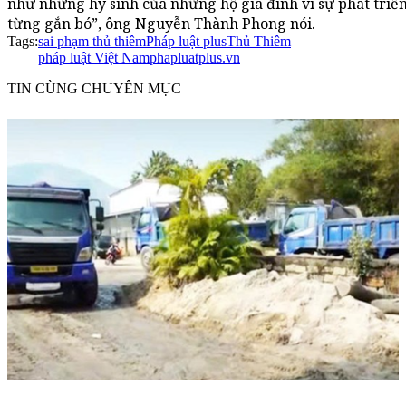
như những hy sinh của những hộ gia đình vì sự phát triển
từng gắn bó”, ông Nguyễn Thành Phong nói.
Tags:
sai phạm thủ thiêm
Pháp luật plus
Thủ Thiêm
pháp luật Việt Nam
phapluatplus.vn
TIN CÙNG CHUYÊN MỤC