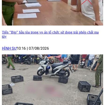
Tiến "Bịp" hầu tòa trong vụ án tổ chức sử dụng trái phép chất ma
túy
HÌNH SỰ
10:16
|
07/08/2026