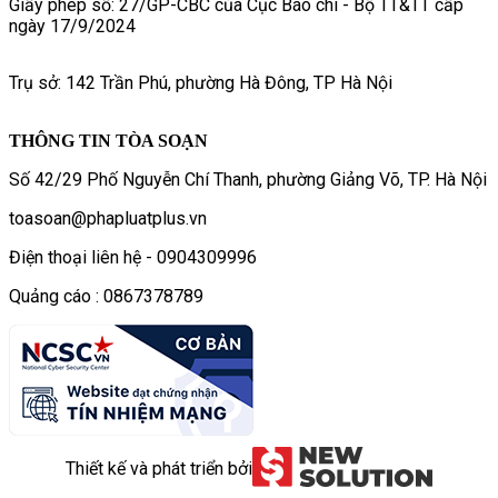
Giấy phép số: 27/GP-CBC của Cục Báo chí - Bộ TT&TT cấp
ngày 17/9/2024
Trụ sở: 142 Trần Phú, phường Hà Đông, TP Hà Nội
THÔNG TIN TÒA SOẠN
Số 42/29 Phố Nguyễn Chí Thanh, phường Giảng Võ, TP. Hà Nội
toasoan@phapluatplus.vn
Điện thoại liên hệ - 0904309996
Quảng cáo : 0867378789
Thiết kế và phát triển bởi