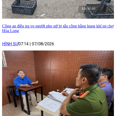
Công an điều tra vụ người phụ nữ bị tấn công bằng hung khí tại chợ
Hòa Long
HÌNH SỰ
07:14
|
07/08/2026