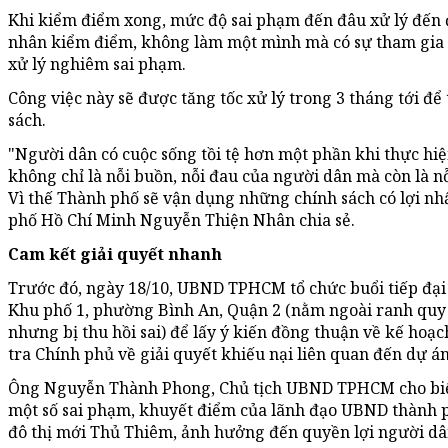
Khi kiểm điểm xong, mức độ sai phạm đến đâu xử lý đến 
nhân kiểm điểm, không làm một mình mà có sự tham gia 
xử lý nghiêm sai phạm.
Công việc này sẽ được tăng tốc xử lý trong 3 tháng tới đ
sách.
"Người dân có cuộc sống tồi tệ hơn một phần khi thực hi
không chỉ là nỗi buồn, nỗi đau của người dân mà còn là n
Vì thế Thành phố sẽ vận dụng những chính sách có lợi nh
phố Hồ Chí Minh Nguyễn Thiện Nhân chia sẻ.
Cam kết giải quyết nhanh
Trước đó, ngày 18/10, UBND TPHCM tổ chức buổi tiếp đại 
Khu phố 1, phường Bình An, Quận 2 (nằm ngoài ranh quy
nhưng bị thu hồi sai) để lấy ý kiến đồng thuận về kế hoạ
tra Chính phủ về giải quyết khiếu nại liên quan đến dự á
Ông Nguyễn Thành Phong, Chủ tịch UBND TPHCM cho biết
một số sai phạm, khuyết điểm của lãnh đạo UBND thành p
đô thị mới Thủ Thiêm, ảnh hưởng đến quyền lợi người dâ