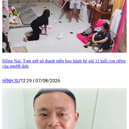
Đồng Nai: Tạm giữ gã thanh niên bạo hành bé gái 11 tuổi con riêng
của người tình
HÌNH SỰ
12:29
|
07/08/2026