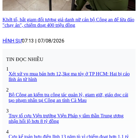
Khởi tố, bắt giam đối tượng giả danh nữ cán bộ Công an để lừa đảo
"chạy án", chiếm đoạt 400 triệu đồng
HÌNH SỰ
07:13
|
07/08/2026
TIN ĐỌC NHIỀU
1
Xét xử vụ mua bán hơn 12,3kg ma túy ở TP HCM: Hai bị cáo
lĩnh án tử hình
2
Bộ Công an kiểm tra công tác quản lý, giam giữ, giáo dục cải
tạo phạm nhân tại Công an tỉnh Cà Mau
3
Truy tố cựu Viện trưởng Viện Pháp y tâm thần Trung ương
nhận hối lộ hơn 8 tỷ đồng
4
Cựu kế toán bưu điện lĩnh 13 năm tù vì chiếm đoạt hơn 1,1 tỷ