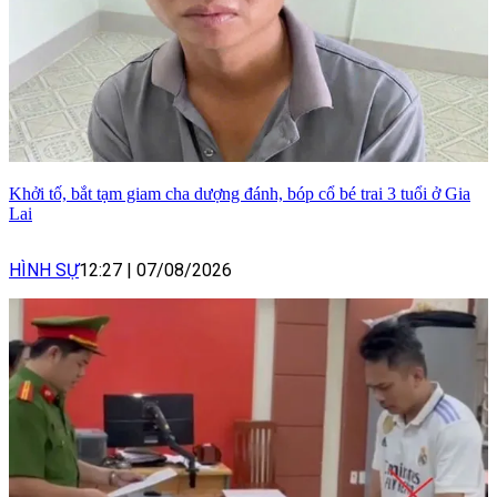
Khởi tố, bắt tạm giam cha dượng đánh, bóp cổ bé trai 3 tuổi ở Gia
Lai
HÌNH SỰ
12:27
|
07/08/2026