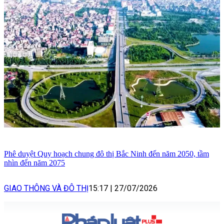
Phê duyệt Quy hoạch chung đô thị Bắc Ninh đến năm 2050, tầm
nhìn đến năm 2075
GIAO THÔNG VÀ ĐÔ THỊ
15:17
|
27/07/2026