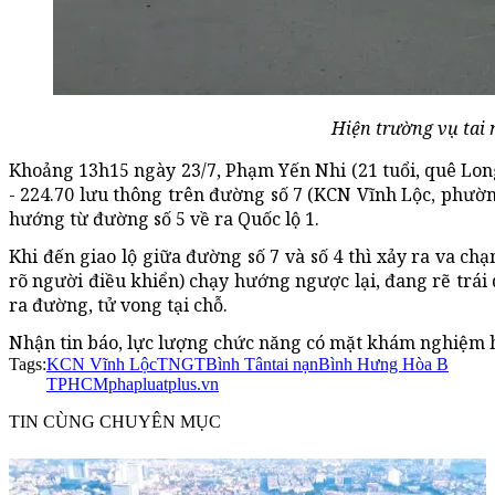
Hiện trường vụ tai 
Khoảng 13h15 ngày 23/7, Phạm Yến Nhi (21 tuổi, quê Lo
- 224.70 lưu thông trên đường số 7 (KCN Vĩnh Lộc, phườ
hướng từ đường số 5 về ra Quốc lộ 1.
Khi đến giao lộ giữa đường số 7 và số 4 thì xảy ra va ch
rõ người điều khiển) chạy hướng ngược lại, đang rẽ trái
ra đường, tử vong tại chỗ.
Nhận tin báo, lực lượng chức năng có mặt khám nghiệm hi
Tags:
KCN Vĩnh Lộc
TNGT
Bình Tân
tai nạn
Bình Hưng Hòa B
TPHCM
phapluatplus.vn
TIN CÙNG CHUYÊN MỤC