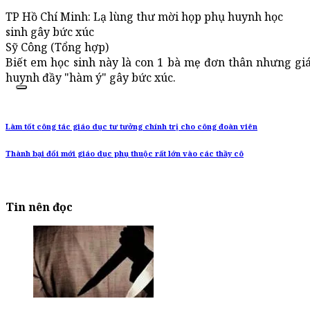
TP Hồ Chí Minh: Lạ lùng thư mời họp phụ huynh học
sinh gây bức xúc
Sỹ Công (Tổng hợp)
Biết em học sinh này là con 1 bà mẹ đơn thân nhưng gi
huynh đầy "hàm ý" gây bức xúc.
Làm tốt công tác giáo dục tư tưởng chính trị cho công đoàn viên
Thành bại đổi mới giáo dục phụ thuộc rất lớn vào các thầy cô
Tin nên đọc