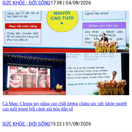
SỨC KHỎE - ĐỜI SỐNG
17:38
|
04/08/2026
Cà Mau: Chung tay nâng cao chất lượng chăm sóc sức khỏe người
cao tuổi trong bối cảnh già hóa dân số
SỨC KHỎE - ĐỜI SỐNG
15:22
|
01/08/2026