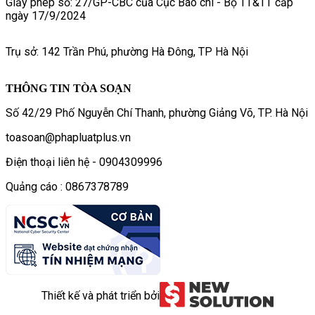
Giấy phép số: 27/GP-CBC của Cục Báo chí - Bộ TT&TT cấp
ngày 17/9/2024
Trụ sở: 142 Trần Phú, phường Hà Đông, TP Hà Nội
THÔNG TIN TÒA SOẠN
Số 42/29 Phố Nguyễn Chí Thanh, phường Giảng Võ, TP. Hà Nội
toasoan@phapluatplus.vn
Điện thoại liên hệ - 0904309996
Quảng cáo : 0867378789
Thiết kế và phát triển bởi