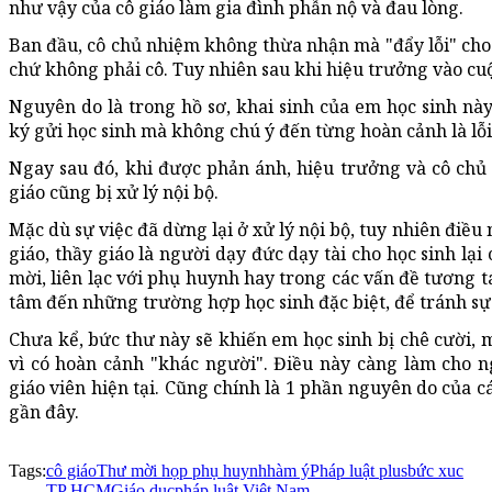
như vậy của cô giáo làm gia đình phẫn nộ và đau lòng.
Ban đầu, cô chủ nhiệm không thừa nhận mà "đẩy lỗi" cho 
chứ không phải cô. Tuy nhiên sau khi hiệu trưởng vào cu
Nguyên do là trong hồ sơ, khai sinh của em học sinh này
ký gửi học sinh mà không chú ý đến từng hoàn cảnh là lỗi
Ngay sau đó, khi được phản ánh, hiệu trưởng và cô chủ 
giáo cũng bị xử lý nội bộ.
Mặc dù sự việc đã dừng lại ở xử lý nội bộ, tuy nhiên điều
giáo, thầy giáo là người dạy đức dạy tài cho học sinh lạ
mời, liên lạc với phụ huynh hay trong các vấn đề tương tá
tâm đến những trường hợp học sinh đặc biệt, để tránh sự
Chưa kể, bức thư này sẽ khiến em học sinh bị chê cười, 
vì có hoàn cảnh "khác người". Điều này càng làm cho n
giáo viên hiện tại. Cũng chính là 1 phần nguyên do của 
gần đây.
Tags:
cô giáo
Thư mời họp phụ huynh
hàm ý
Pháp luật plus
bức xuc
TP HCM
Giáo dục
pháp luật Việt Nam