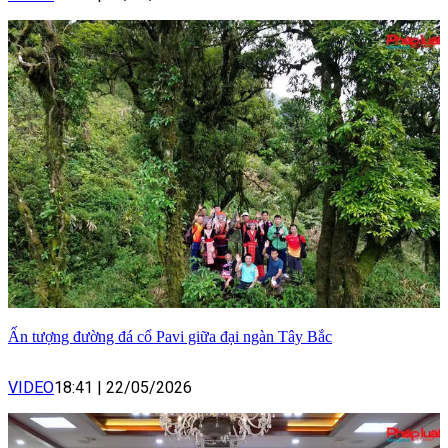
Ấn tượng đường đá cổ Pavi giữa đại ngàn Tây Bắc
VIDEO
18:41
|
22/05/2026