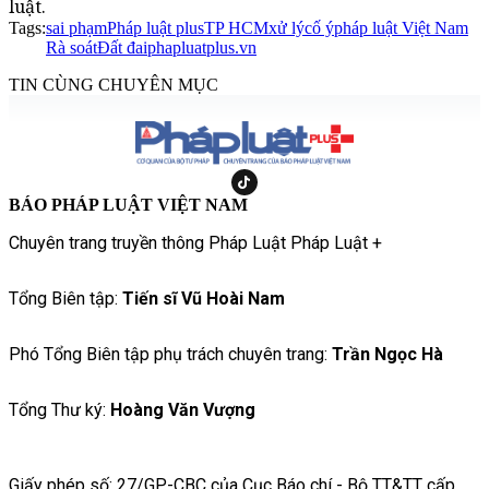
luật.
Tags:
sai phạm
Pháp luật plus
TP HCM
xử lý
cố ý
pháp luật Việt Nam
Rà soát
Đất đai
phapluatplus.vn
TIN CÙNG CHUYÊN MỤC
BÁO PHÁP LUẬT VIỆT NAM
Chuyên trang truyền thông Pháp Luật Pháp Luật +
Tổng Biên tập:
Tiến sĩ Vũ Hoài Nam
Phó Tổng Biên tập phụ trách chuyên trang:
Trần Ngọc Hà
Tổng Thư ký:
Hoàng Văn Vượng
Giấy phép số: 27/GP-CBC của Cục Báo chí - Bộ TT&TT cấp