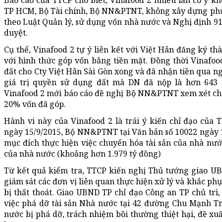
Báo cáo của TTCP cho biết, Vinafood 2 nhiều lần cố ý 
TP HCM, Bộ Tài chính, Bộ NN&PTNT, không xây dựng phươ
theo Luật Quản lý, sử dụng vốn nhà nước và Nghị định 9
duyệt.
Cụ thể, Vinafood 2 tự ý liên kết với Việt Hân đăng ký th
với hình thức góp vốn bằng tiền mặt. Đồng thời Vinafo
đất cho Cty Việt Hân Sài Gòn xong và đã nhận tiền qua ng
giá trị quyền sử dụng đất mà DN đã nộp là hơn 643 
Vinafood 2 mới báo cáo đề nghị Bộ NN&PTNT xem xét chấ
20% vốn đã góp.
Hành vi này của Vinafood 2 là trái ý kiến chỉ đạo của
ngày 15/9/2015, Bộ NN&PTNT tại Văn bản số 10022 ngày 
mục đích thực hiện việc chuyển hóa tài sản của nhà nước
của nhà nước (khoảng hơn 1.979 tỷ đồng)
Từ kết quả kiểm tra, TTCP kiến nghị Thủ tướng giao UB
giám sát các đơn vị liên quan thực hiện xử lý và khắc ph
bị thất thoát. Giao UBND TP chỉ đạo Công an TP chủ trì,
việc phá dỡ tài sản Nhà nước tại 42 đường Chu Mạnh Trin
nước bị phá dỡ, trách nhiệm bồi thường thiệt hại, đề xu