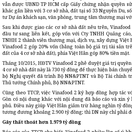
vẫn được UBND TP HCM cấp Giấy chứng nhận quyền sử d
khác gắn liền với 3 cơ sở nhà, đất tại số 33 Nguyễn Du, 
tư Dự án khách sạn, văn phòng, trung tâm thương mại với
Sau khi được giao các cơ sở nhà đất nêu trên, Vinafood 
đầu tư sang liên kết, góp vốn với Cty TNHH Quảng cáo,
TNHH 2 thành viên thương mại, dịch vụ, xây dựng Việt 
Vinafood 2 góp 20% vốn (bằng toàn bộ giá trị tài sản tr
đất của 4 cơ sở nhà đất), phía Việt Hân góp 80% tiền mặt.
Tháng 10/2015, HĐTV Vinafood 2 phê duyệt giá trị quyền s
4 cơ sở nhà đất này là 730 tỷ đồng để thực hiện bán chuy
bộ Nghị quyết đã trình Bộ NN&PTNT và Bộ Tài chính trư
Thủ tướng Chính phủ, Bộ NN&PTNT.
Cũng theo TTCP, việc Vinafood 2 ký hợp đồng hợp tác vớ
Gòn có nội dung khác với nội dung đã báo cáo và xin 
phủ. Điều này giúp Việt Hân giảm trừ hàng nghìn tỷ đồn
tương đương khoảng 2.900 tỷ đồng; thì DN này chỉ phải đ
Gây thất thoát hơn 1.979 tỷ đồng