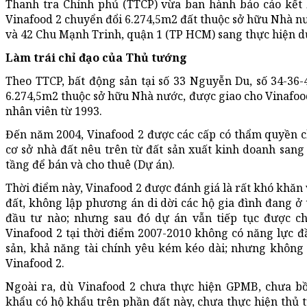
Thanh tra Chính phủ (TTCP) vừa ban hành báo cáo kết 
Vinafood 2 chuyển đổi 6.274,5m2 đất thuộc sở hữu Nhà nướ
và 42 Chu Mạnh Trinh, quận 1 (TP HCM) sang thực hiện d
Làm trái chỉ đạo của Thủ tướng
Theo TTCP, bất động sản tại số 33 Nguyễn Du, số 34-36
6.274,5m2 thuộc sở hữu Nhà nước, được giao cho Vinafood 
nhân viên từ 1993.
Đến năm 2004, Vinafood 2 được các cấp có thẩm quyền c
cơ sở nhà đất nêu trên từ đất sản xuất kinh doanh san
tầng để bán và cho thuê (Dự án).
Thời điểm này, Vinafood 2 được đánh giá là rất khó khăn
đất, không lập phương án di dời các hộ gia đình đang ở 
đầu tư nào; nhưng sau đó dự án vẫn tiếp tục được ch
Vinafood 2 tại thời điểm 2007-2010 không có năng lực đ
sản, khả năng tài chính yêu kém kéo dài; nhưng không 
Vinafood 2.
Ngoài ra, dù Vinafood 2 chưa thực hiện GPMB, chưa bồ
khẩu có hộ khẩu trên phần đất này, chưa thực hiện thủ 