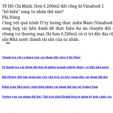
TP Hồ Chí Minh: Hơn 6.200m2 đất công bị Vinafood 2
“hô biến” sang tư nhân thế nào?
Phi Hùng
Cùng với quá trình TCty lương thực miền Nam (Vinafood 2
sang hợp tác liên danh để thực hiện dự án chuyển đổi 
chung cư thương mại, thì hơn 6.200m2 có vị trí đắc địa c
sản Nhà nước thành tài sản của tư nhân.
Thanh tra chỉ ra hàng loạt sai phạm đất công ở Đà Nẵng
Sẽ thanh tra sai phạm đất đai tại nhiều doanh nghiệp thuộc sở hữu nhà nước
Hải Phòng: Bắt tạm giam hai cựu chủ tịch xã liên quan đến sai phạm đất đai
Kiểm toán Nhà nước phát hiện nhiều sai phạm đất đai tại Quảng Nam
Vướng vào sai phạm đất đai, Chủ tịch tỉnh Khánh Hoà tự nhận kỷ luật cảnh cáo