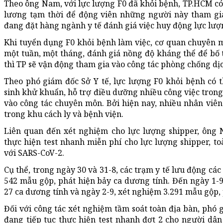
Theo ông Nam, với lực lượng F0 đã khỏi bệnh, TP.HCM có 
lương tạm thời để động viên những người này tham gia
đang đặt hàng ngành y tế đánh giá việc huy động lực lượ
Khi tuyển dụng F0 khỏi bệnh làm việc, cơ quan chuyên m
một tuần, một tháng, đánh giá nồng độ kháng thể để bố t
thì TP sẽ vận động tham gia vào công tác phòng chống dị
Theo phó giám đốc Sở Y tế, lực lượng F0 khỏi bệnh có t
sinh khử khuẩn, hỗ trợ điều dưỡng nhiều công việc trong k
vào công tác chuyên môn. Bởi hiện nay, nhiều nhân viên
trong khu cách ly và bệnh viện.
Liên quan đến xét nghiệm cho lực lượng shipper, ông
thực hiện test nhanh miễn phí cho lực lượng shipper, t
với SARS-CoV-2.
Cụ thể, trong ngày 30 và 31-8, các trạm y tế lưu động cá
542 mẫu gộp, phát hiện bảy ca dương tính. Đến ngày 1-9
27 ca dương tính và ngày 2-9, xét nghiệm 3.291 mẫu gộp, 
Đối với công tác xét nghiệm tầm soát toàn địa bàn, phó 
đang tiếp tục thực hiện test nhanh đợt 2 cho người dâ