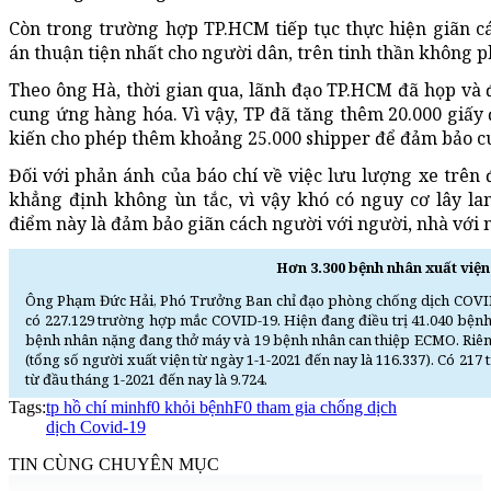
Còn trong trường hợp TP.HCM tiếp tục thực hiện giãn c
án thuận tiện nhất cho người dân, trên tinh thần không p
Theo ông Hà, thời gian qua, lãnh đạo TP.HCM đã họp và
cung ứng hàng hóa. Vì vậy, TP đã tăng thêm 20.000 giấy 
kiến cho phép thêm khoảng 25.000 shipper để đảm bảo c
Đối với phản ánh của báo chí về việc lưu lượng xe trê
khẳng định không ùn tắc, vì vậy khó có nguy cơ lây la
điểm này là đảm bảo giãn cách người với người, nhà với n
Hơn 3.300 bệnh nhân xuất việ
Ông Phạm Đức Hải, Phó Trưởng Ban chỉ đạo phòng chống dịch COVID-1
có 227.129 trường hợp mắc COVID-19. Hiện đang điều trị 41.040 bệnh n
bệnh nhân nặng đang thở máy và 19 bệnh nhân can thiệp ECMO. Riêng
(tổng số người xuất viện từ ngày 1-1-2021 đến nay là 116.337). Có 217
từ đầu tháng 1-2021 đến nay là 9.724.
Tags:
tp hồ chí minh
f0 khỏi bệnh
F0 tham gia chống dịch
dịch Covid-19
TIN CÙNG CHUYÊN MỤC