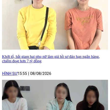
Khởi tố, bắt giam hai phụ nữ làm giả hồ sơ đáo hạn ngân hàng,
chiếm đoạt hơn 7 tỷ đồng
HÌNH SỰ
15:55
|
08/08/2026