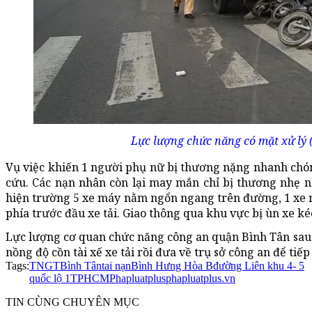
Lực lượng chức năng có mặt xử lý
Vụ việc khiến 1 người phụ nữ bị thương nặng nhanh chó
cứu. Các nạn nhân còn lại may mắn chỉ bị thương nhẹ n
hiện trường 5 xe máy nằm ngổn ngang trên đường, 1 xe
phía trước đầu xe tải. Giao thông qua khu vực bị ùn xe ké
Lực lượng cơ quan chức năng công an quận Bình Tân sau đ
nồng độ cồn tài xế xe tải rồi đưa về trụ sở công an để tiếp
Tags:
TNGT
Bình Tân
tai nạn
Bình Hưng Hòa B
đường Liên khu 4- 5
quốc lộ 1
TPHCM
Phapluatplus
phapluatplus.vn
TIN CÙNG CHUYÊN MỤC