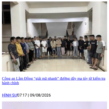
Công an Lâm Đồng “giải mã nhanh” đường dây ma túy từ kiểm tra
hành chính
HÌNH SỰ
07:17
|
09/08/2026