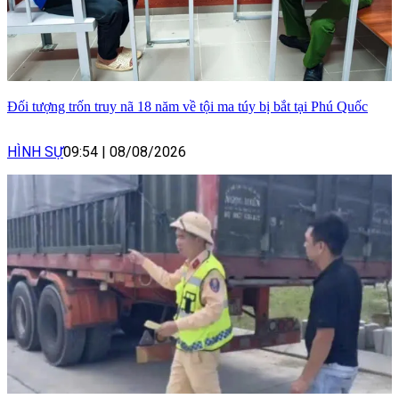
Đối tượng trốn truy nã 18 năm về tội ma túy bị bắt tại Phú Quốc
HÌNH SỰ
09:54
|
08/08/2026