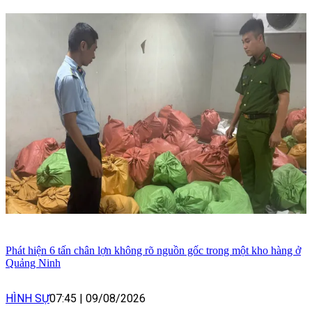
Phát hiện 6 tấn chân lợn không rõ nguồn gốc trong một kho hàng ở
Quảng Ninh
HÌNH SỰ
07:45
|
09/08/2026