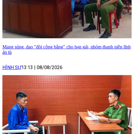
Mang súng, dao "đòi công bằng" cho bạn gái, nhóm thanh niên lĩnh
án tù
HÌNH SỰ
13:13
|
08/08/2026