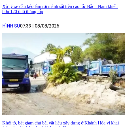
Xử lý xe đầu kéo làm rơi mảnh sắt trên cao tốc Bắc - Nam khiến
hơn 120 ô tô thủng lốp
HÌNH SỰ
07:33
|
08/08/2026
Khởi tố, bắt giam chủ bãi vật liệu xây dựng ở Khánh Hòa vì khai