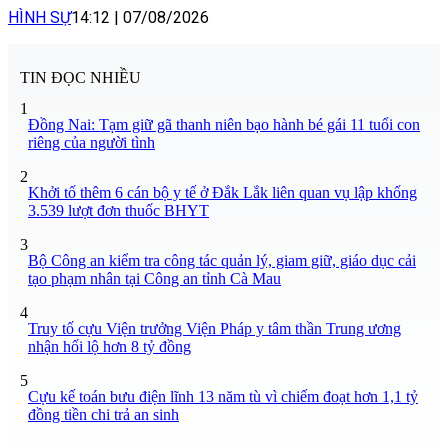
HÌNH SỰ
14:12
|
07/08/2026
TIN ĐỌC NHIỀU
1
Đồng Nai: Tạm giữ gã thanh niên bạo hành bé gái 11 tuổi con
riêng của người tình
2
Khởi tố thêm 6 cán bộ y tế ở Đắk Lắk liên quan vụ lập khống
3.539 lượt đơn thuốc BHYT
3
Bộ Công an kiểm tra công tác quản lý, giam giữ, giáo dục cải
tạo phạm nhân tại Công an tỉnh Cà Mau
4
Truy tố cựu Viện trưởng Viện Pháp y tâm thần Trung ương
nhận hối lộ hơn 8 tỷ đồng
5
Cựu kế toán bưu điện lĩnh 13 năm tù vì chiếm đoạt hơn 1,1 tỷ
đồng tiền chi trả an sinh