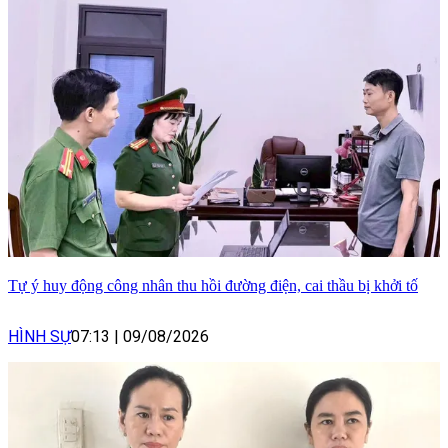
Tự ý huy động công nhân thu hồi đường điện, cai thầu bị khởi tố
HÌNH SỰ
07:13
|
09/08/2026