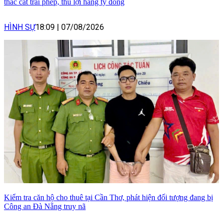
thác cát trái phép, thu lợi hàng tỷ đồng
HÌNH SỰ
18:09
|
07/08/2026
Kiểm tra căn hộ cho thuê tại Cần Thơ, phát hiện đối tượng đang bị
Công an Đà Nẵng truy nã