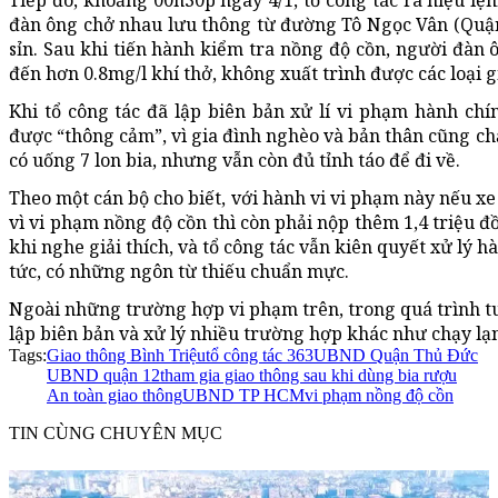
đàn ông chở nhau lưu thông từ đường Tô Ngọc Vân (Quận
sỉn. Sau khi tiến hành kiểm tra nồng độ cồn, người đàn 
đến hơn 0.8mg/l khí thở, không xuất trình được các loại gi
Khi tổ công tác đã lập biên bản xử lí vi phạm hành chí
được “thông cảm”, vì gia đình nghèo và bản thân cũng ch
có uống 7 lon bia, nhưng vẫn còn đủ tỉnh táo để đi về.
Theo một cán bộ cho biết, với hành vi vi phạm này nếu xe 
vì vi phạm nồng độ cồn thì còn phải nộp thêm 1,4 triệu đồ
khi nghe giải thích, và tổ công tác vẫn kiên quyết xử lý h
tức, có những ngôn từ thiếu chuẩn mực.
Ngoài những trường hợp vi phạm trên, trong quá trình tuầ
lập biên bản và xử lý nhiều trường hợp khác như chạy l
Tags:
Giao thông Bình Triệu
tổ công tác 363
UBND Quận Thủ Đức
UBND quận 12
tham gia giao thông sau khi dùng bia rượu
An toàn giao thông
UBND TP HCM
vi phạm nồng độ cồn
TIN CÙNG CHUYÊN MỤC