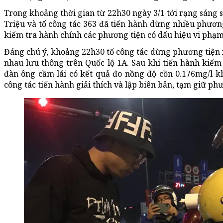
Trong khoảng thời gian từ 22h30 ngày 3/1 tới rạng sáng 
Triệu và tổ công tác 363 đã tiến hành dừng nhiều phương
kiểm tra hành chính các phương tiện có dấu hiệu vi phạm
Đáng chú ý, khoảng 22h30 tổ công tác dừng phương tiện 
nhau lưu thông trên Quốc lộ 1A. Sau khi tiến hành kiểm
đàn ông cầm lái có kết quả đo nồng độ cồn 0.176mg/l k
công tác tiến hành giải thích và lập biên bản, tạm giữ ph