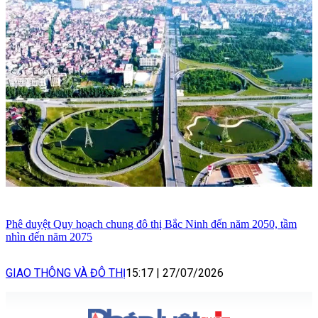
Phê duyệt Quy hoạch chung đô thị Bắc Ninh đến năm 2050, tầm
nhìn đến năm 2075
GIAO THÔNG VÀ ĐÔ THỊ
15:17
|
27/07/2026