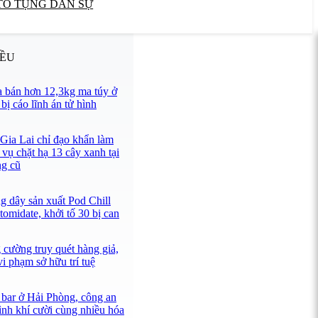
TỐ TỤNG DÂN SỰ
IỀU
 bán hơn 12,3kg ma túy ở
ị cáo lĩnh án tử hình
 Gia Lai chỉ đạo khẩn làm
 vụ chặt hạ 13 cây xanh tại
ng cũ
g dây sản xuất Pod Chill
omidate, khởi tố 30 bị can
 cường truy quét hàng giả,
i phạm sở hữu trí tuệ
 bar ở Hải Phòng, công an
ình khí cười cùng nhiều hóa