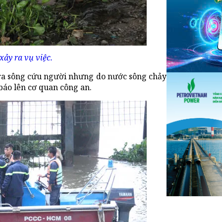
ảy ra vụ việc.
o ra sông cứu người nhưng do nước sông chảy
báo lên cơ quan công an.