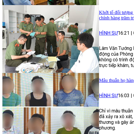
Khởi tố đối tượng
chính hàng trăm t
HÌNH SỰ
16:21
|
Lâm Văn Tướng là
động của Phòng 
không có trình 
trực tiếp khám, t
Mâu thuẫn họ hàng
HÌNH SỰ
16:03
|
Chỉ vì mâu thuẫn
đã xảy ra xô xát
thương và gây ảnh
phương.