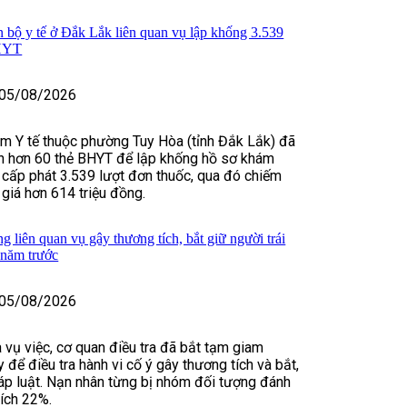
n bộ y tế ở Đắk Lắk liên quan vụ lập khống 3.539
BHYT
05/08/2026
m Y tế thuộc phường Tuy Hòa (tỉnh Đắk Lắk) đã
in hơn 60 thẻ BHYT để lập khống hồ sơ khám
 cấp phát 3.539 lượt đơn thuốc, qua đó chiếm
 giá hơn 614 triệu đồng.
 liên quan vụ gây thương tích, bắt giữ người trái
 năm trước
05/08/2026
 vụ việc, cơ quan điều tra đã bắt tạm giam
để điều tra hành vi cố ý gây thương tích và bắt,
háp luật. Nạn nhân từng bị nhóm đối tượng đánh
tích 22%.