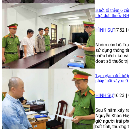
Khởi tố thêm 6 cá
lượt đơn thuốc 
HÌNH SỰ
17:52
|
Nhóm cán bộ Trạ
sử dụng thông t
chữa bệnh, kê và
đoạt số thuốc trị
Tạm giam đối tượng
pháp luật xảy ra 9
HÌNH SỰ
16:23
|
Sau 9 năm xảy ra
Nguyễn Khắc Huy 
giữ người trái p
bất tỉnh, thương 