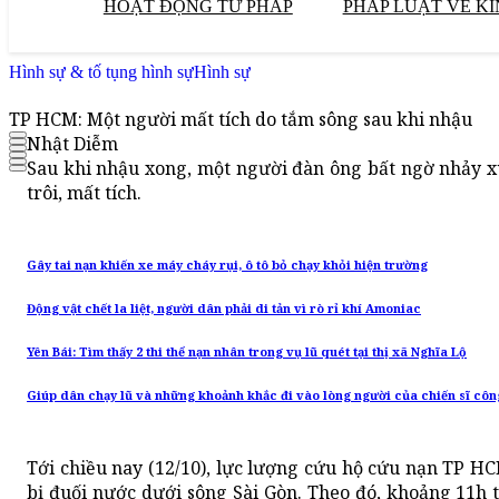
HOẠT ĐỘNG TƯ PHÁP
PHÁP LUẬT VỀ KI
Hình sự & tố tụng hình sự
Hình sự
TP HCM: Một người mất tích do tắm sông sau khi nhậu
Nhật Diễm
Sau khi nhậu xong, một người đàn ông bất ngờ nhảy 
trôi, mất tích.
Gây tai nạn khiến xe máy cháy rụi, ô tô bỏ chạy khỏi hiện trường
Động vật chết la liệt, người dân phải di tản vì rò rỉ khí Amoniac
Yên Bái: Tìm thấy 2 thi thể nạn nhân trong vụ lũ quét tại thị xã Nghĩa Lộ
Giúp dân chạy lũ và những khoảnh khắc đi vào lòng người của chiến sĩ côn
Tới chiều nay (12/10), lực lượng cứu hộ cứu nạn TP H
bị đuối nước dưới sông Sài Gòn. Theo đó, khoảng 11h 