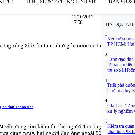
NH TẾ
HÌNH SỰ & TỐ TỤNG HÌNH SỰ
DÂN SỰ & 
12/10/2017
17:58
TIN ĐỌC NH
1
Xét xử vụ mua
TP HCM: Hai b
xuống sông Sài Gòn tắm nhưng bị nước cuốn
2
Lãnh đạo tỉnh
rõ trách nhiệm
trụ sở xã Hbô
3
Triệt phá đườn
chứa ma túy Et
4
Gia Lai: Tăng
g an tỉnh Thanh Hóa
xử lý nghiêm v
5
CM vẫn đang tìm kiếm thi thể người đàn ông
Kiểm tra quán
phát hiện 98 b
trưa cùng ngày, hai người đàn ông ngoài 50