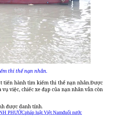
ếm thi thể nạn nhân.
t tiến hành tìm kiếm thi thể nạn nhân.Được
 vụ việc, chiếc xe đạp của nạn nhân vẫn còn
nh được danh tính.
ÌNH PHƯỚC
pháp luật Việt Nam
đuối nước