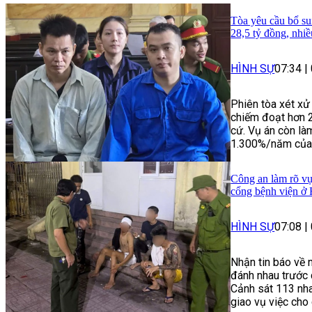
Tòa yêu cầu bổ su
28,5 tỷ đồng, nhi
HÌNH SỰ
07:34
|
Phiên tòa xét xử
chiếm đoạt hơn 
cứ. Vụ án còn làm
1.300%/năm của n
Công an làm rõ vụ
cổng bệnh viện ở
HÌNH SỰ
07:08
|
Nhận tin báo về 
đánh nhau trước 
Cảnh sát 113 nha
giao vụ việc cho