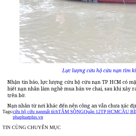
Lực lượng cứu hộ cứu nạn tìm ki
Nhận tin báo, lực lượng cứu hộ cứu nạn TP HCM có mặ
biết nạn nhân làm nghề mua bán ve chai, sau khi xảy ra
trên bờ.
Nạn nhân từ nơi khác đến nên công an vẫn chưa xác đị
Tags:
cứu hộ cứu nạn
mất tích
TẮM SỒNG
Quận 12
TP HCM
CẦU B
phapluatplus.vn
TIN CÙNG CHUYÊN MỤC