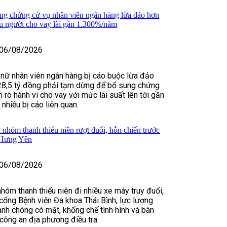
ng chứng cứ vụ nhân viên ngân hàng lừa đảo hơn
ều người cho vay lãi gần 1.300%/năm
06/08/2026
 nữ nhân viên ngân hàng bị cáo buộc lừa đảo
28,5 tỷ đồng phải tạm dừng để bổ sung chứng
 rõ hành vi cho vay với mức lãi suất lên tới gần
hiều bị cáo liên quan.
 nhóm thanh thiếu niên rượt đuổi, hỗn chiến trước
 Hưng Yên
06/08/2026
nhóm thanh thiếu niên đi nhiều xe máy truy đuổi,
cổng Bệnh viện Đa khoa Thái Bình, lực lượng
nh chóng có mặt, khống chế tình hình và bàn
 công an địa phương điều tra.