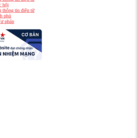
 hội
 thông tin điện tử
h phủ
ư pháp