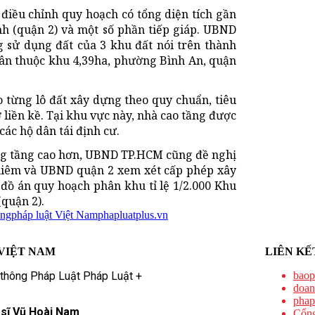
 điều chỉnh quy hoạch có tổng diện tích gần
h (quận 2) và một số phần tiếp giáp. UBND
 sử dụng đất của 3 khu đất nói trên thành
dân thuộc khu 4,39ha, phường Bình An, quận
o từng lô đất xây dựng theo quy chuẩn, tiêu
 liền kề. Tại khu vực này, nhà cao tầng được
các hộ dân tái định cư.
ng tầng cao hơn, UBND TP.HCM cũng đề nghị
hiêm và UBND quận 2 xem xét cấp phép xây
đồ án quy hoạch phân khu tỉ lệ 1/2.000 Khu
(quận 2).
ăng
pháp luật Việt Nam
phapluatplus.vn
VIỆT NAM
LIÊN KẾ
 thông Pháp Luật Pháp Luật +
baop
doan
phap
 sĩ Vũ Hoài Nam
Cổng