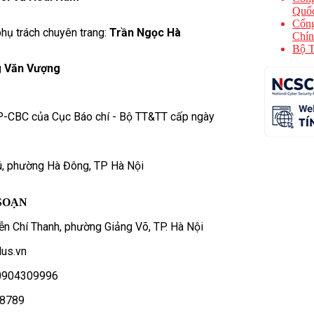
Quốc
Cổng
hụ trách chuyên trang:
Trần Ngọc Hà
Chín
Bộ T
 Văn Vượng
P-CBC của Cục Báo chí - Bộ TT&TT cấp ngày
ú, phường Hà Đông, TP Hà Nội
SOẠN
n Chí Thanh, phường Giảng Võ, TP. Hà Nội
us.vn
- 0904309996
78789