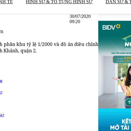
NH TẾ
HÌNH SỰ & TỐ TỤNG HÌNH SỰ
DÂN SỰ & 
30/07/2020
09:20
êm
 phân khu tỷ lệ 1/2000 và đồ án điều chỉnh
nh Khánh, quận 2.
Đề
h?
độ?