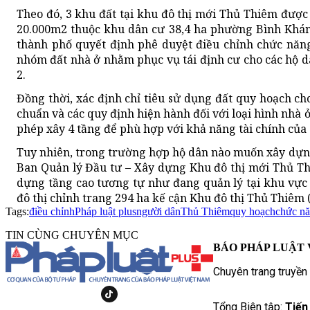
Theo đó, 3 khu đất tại khu đô thị mới Thủ Thiêm được
20.000m2 thuộc khu dân cư 38,4 ha phường Bình Khán
thành phố quyết định phê duyệt điều chỉnh chức năng
nhóm đất nhà ở nhằm phục vụ tái định cư cho các hộ 
2.
Đồng thời, xác định chỉ tiêu sử dụng đất quy hoạch ch
chuẩn và các quy định hiện hành đối với loại hình nhà ở
phép xây 4 tầng để phù hợp với khả năng tài chính của 
Tuy nhiên, trong trường hợp hộ dân nào muốn xây dự
Ban Quản lý Đầu tư – Xây dựng Khu đô thị mới Thủ T
dựng tầng cao tương tự như đang quản lý tại khu vực 
đô thị chỉnh trang 294 ha kế cận Khu đô thị Thủ Thiêm 
Tags:
điều chỉnh
Pháp luật plus
người dân
Thủ Thiêm
quy hoạch
chức n
TIN CÙNG CHUYÊN MỤC
BÁO PHÁP LUẬT 
Chuyên trang truyền
Tổng Biên tập:
Tiến