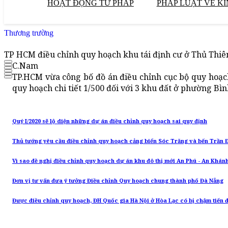
HOẠT ĐỘNG TƯ PHÁP
PHÁP LUẬT VỀ KI
Thương trường
TP HCM điều chỉnh quy hoạch khu tái định cư ở Thủ Thi
C.Nam
TP.HCM vừa công bố đồ án điều chỉnh cục bộ quy hoạch
quy hoạch chi tiết 1/500 đối với 3 khu đất ở phường Bì
Quý I/2020 sẽ lộ diện những dự án điều chỉnh quy hoạch sai quy định
Thủ tướng yêu cầu điều chỉnh quy hoạch cảng biển Sóc Trăng và bến Trần 
Vì sao đề nghị điều chỉnh quy hoạch dự án khu đô thị mới An Phú - An Khán
Đơn vị tư vấn đưa ý tưởng Điều chỉnh Quy hoạch chung thành phố Đà Nẵng
Được điều chỉnh quy hoạch, ĐH Quốc gia Hà Nội ở Hòa Lạc có bị chậm tiến 