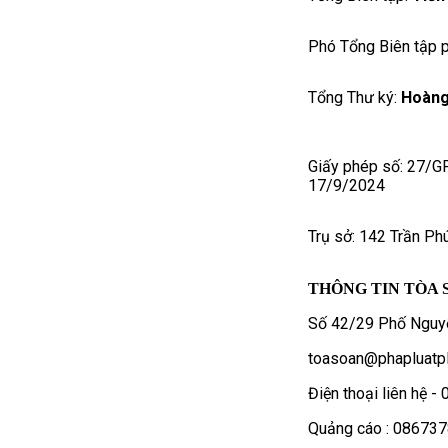
Phó Tổng Biên tập p
Tổng Thư ký:
Hoàng
Giấy phép số: 27/G
17/9/2024
Trụ sở: 142 Trần Ph
THÔNG TIN TÒA 
Số 42/29 Phố Nguyễ
toasoan@phapluatpl
Điện thoại liên hệ 
Quảng cáo : 08673