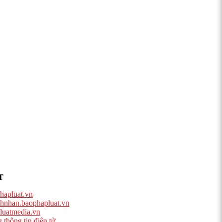
T
hapluat.vn
hnhan.baophapluat.vn
luatmedia.vn
 thông tin điện tử