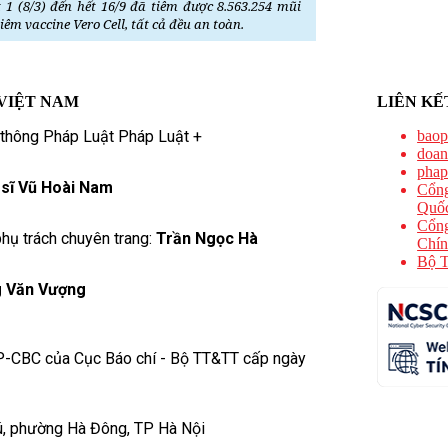
1 (8/3) đến hết 16/9 đã tiêm được 8.563.254 mũi
iêm vaccine Vero Cell, tất cả đều an toàn.
VIỆT NAM
LIÊN KẾ
 thông Pháp Luật Pháp Luật +
baop
doan
phap
 sĩ Vũ Hoài Nam
Cổng
Quốc
Cổng
hụ trách chuyên trang:
Trần Ngọc Hà
Chín
Bộ T
 Văn Vượng
P-CBC của Cục Báo chí - Bộ TT&TT cấp ngày
ú, phường Hà Đông, TP Hà Nội