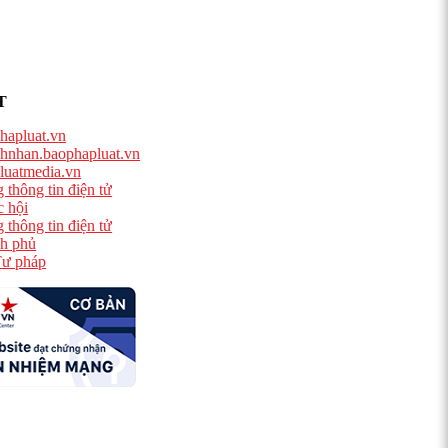
T
hapluat.vn
hnhan.baophapluat.vn
luatmedia.vn
 thông tin điện tử
 hội
 thông tin điện tử
h phủ
ư pháp