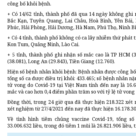
công bố khỏi bệnh.
+ Có 14/62 tỉnh, thành phố đã qua 14 ngày không gh
Bắc Kạn, Tuyên Quang, Lai Châu, Hoà Bình, Yên Bái,
Phúc, Hải Phòng, Hải Dương, Hà Nam, Phú Thọ, Ninh B
+ Có 4 tỉnh, thành phố không có ca lây nhiễm thứ phát t
Kon Tum, Quảng Ninh, Lào Cai.
+ 5 tỉnh, thành phố ghi nhận số mắc cao là TP HCM (3
(38.081), Long An (29.843), Tiền Giang (12.760).
Hiện số bệnh nhân khỏi bệnh: Bệnh nhân được công bố 
tổng số ca được điều trị khỏi: 433.465; số bệnh nhân nặ
tử vong do Covid-19 tại Việt Nam tính đến nay là 16.6
mắc và cao hơn 0,4 điểm phần trăm so với tỷ lệ tử vong 
Đồng thời, trong 24 giờ qua đã thực hiện 218.322 xét
xét nghiệm từ 27/4/2021 đến nay đã thực hiện 16.178.3
Về tình hình tiêm chủng vaccine Covid-19, tổng số
33.006.632 liều, trong đó tiêm 1 mũi là 26.821.906 liều, t