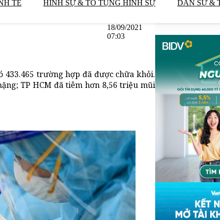
NH TẾ
HÌNH SỰ & TỐ TỤNG HÌNH SỰ
DÂN SỰ & 
18/09/2021
07:03
ó 433.465 trường hợp đã được chữa khỏi.
 nặng; TP HCM đã tiêm hơn 8,56 triệu mũi