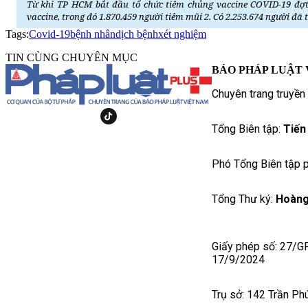
Từ khi TP HCM bắt đầu tổ chức tiêm chủng vaccine COVID-19 đợt 
vaccine, trong đó 1.870.459 người tiêm mũi 2. Có 2.253.674 người đã t
Tags:
Covid-19
bệnh nhân
dịch bệnh
xét nghiệm
TIN CÙNG CHUYÊN MỤC
BÁO PHÁP LUẬT 
Chuyên trang truyền
Tổng Biên tập:
Tiến
Phó Tổng Biên tập p
Tổng Thư ký:
Hoàng
Giấy phép số: 27/G
17/9/2024
Trụ sở: 142 Trần Ph