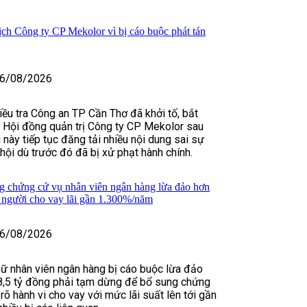
ịch Công ty CP Mekolor vì bị cáo buộc phát tán
6/08/2026
iều tra Công an TP Cần Thơ đã khởi tố, bắt
 Hội đồng quản trị Công ty CP Mekolor sau
 này tiếp tục đăng tải nhiều nội dung sai sự
hội dù trước đó đã bị xử phạt hành chính.
g chứng cứ vụ nhân viên ngân hàng lừa đảo hơn
u người cho vay lãi gần 1.300%/năm
6/08/2026
nữ nhân viên ngân hàng bị cáo buộc lừa đảo
8,5 tỷ đồng phải tạm dừng để bổ sung chứng
rõ hành vi cho vay với mức lãi suất lên tới gần