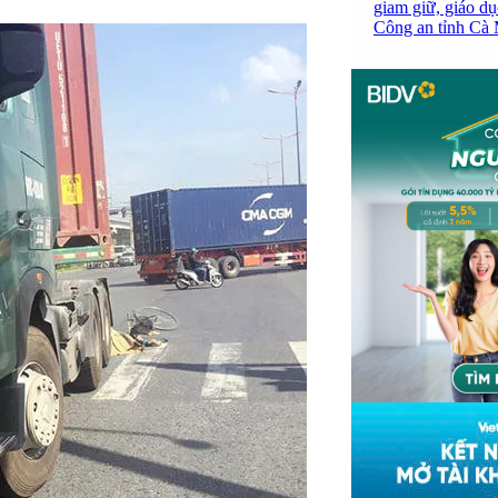
giam giữ, giáo dụ
Công an tỉnh Cà