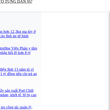
TỐ TỤNG DÂN SỰ
U
n hơn 12,3kg ma túy ở
áo lĩnh án tử hình
 trưởng Viện Pháp y tâm
hận hối lộ hơn 8 tỷ
iện lĩnh 13 năm tù vì
1 tỷ đồng tiền chi trả an
ây sản xuất Pod Chill
date, khởi tố 30 bị can
tra công tác quản lý,