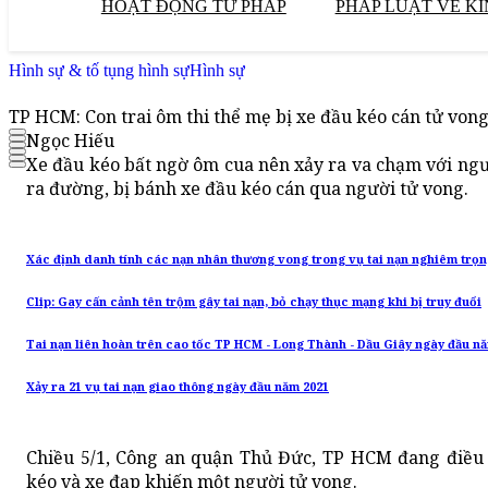
HOẠT ĐỘNG TƯ PHÁP
PHÁP LUẬT VỀ KI
Hình sự & tố tụng hình sự
Hình sự
TP HCM: Con trai ôm thi thể mẹ bị xe đầu kéo cán tử von
Ngọc Hiếu
Xe đầu kéo bất ngờ ôm cua nên xảy ra va chạm với n
ra đường, bị bánh xe đầu kéo cán qua người tử vong.
Xác định danh tính các nạn nhân thương vong trong vụ tai nạn nghiêm trọn
Clip: Gay cấn cảnh tên trộm gây tai nạn, bỏ chạy thục mạng khi bị truy đuổi
Tai nạn liên hoàn trên cao tốc TP HCM - Long Thành - Dầu Giây ngày đầu n
Xảy ra 21 vụ tai nạn giao thông ngày đầu năm 2021
Chiều 5/1, Công an quận Thủ Đức, TP HCM đang điều 
kéo và xe đạp khiến một người tử vong.