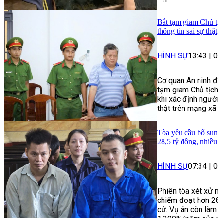
Bắt tạm giam Chủ t
thông tin sai sự thật
HÌNH SỰ
13:43
|
0
Cơ quan An ninh đ
tạm giam Chủ tịch
khi xác định người
thật trên mạng xã 
Tòa yêu cầu bổ sun
28,5 tỷ đồng, nhiề
HÌNH SỰ
07:34
|
0
Phiên tòa xét xử 
chiếm đoạt hơn 2
cứ. Vụ án còn làm 