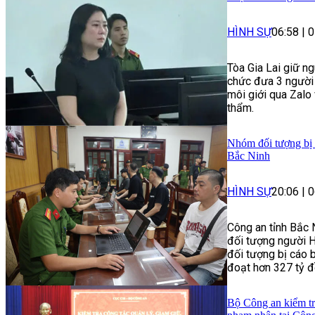
HÌNH SỰ
06:58
|
0
Tòa Gia Lai giữ ng
chức đưa 3 người 
môi giới qua Zalo 
thẩm.
Nhóm đối tượng bị t
Bắc Ninh
HÌNH SỰ
20:06
|
0
Công an tỉnh Bắc 
đối tượng người Hà
đối tượng bị cáo 
đoạt hơn 327 tỷ đ
Bộ Công an kiểm tra