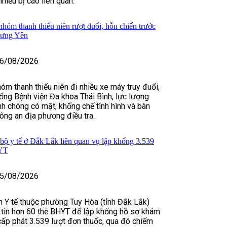
iều bị cáo liên quan.
hóm thanh thiếu niên rượt đuổi, hỗn chiến trước
Hưng Yên
6/08/2026
óm thanh thiếu niên đi nhiều xe máy truy đuổi,
ổng Bệnh viện Đa khoa Thái Bình, lực lượng
h chóng có mặt, khống chế tình hình và bàn
ông an địa phương điều tra.
 bộ y tế ở Đắk Lắk liên quan vụ lập khống 3.539
HYT
5/08/2026
 Y tế thuộc phường Tuy Hòa (tỉnh Đắk Lắk)
tin hơn 60 thẻ BHYT để lập khống hồ sơ khám
cấp phát 3.539 lượt đơn thuốc, qua đó chiếm