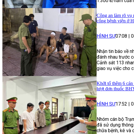
1.300%/năm của nh
Công an làm rõ vụ n
cổng bệnh viện ở 
HÌNH SỰ
07:08
|
0
Nhận tin báo về nh
đánh nhau trước c
Cảnh sát 113 nhan
giao vụ việc cho c
Khởi tố thêm 6 cán
lượt đơn thuốc B
HÌNH SỰ
17:52
|
0
Nhóm cán bộ Trạm
đã sử dụng thông 
chữa bệnh, kê và 