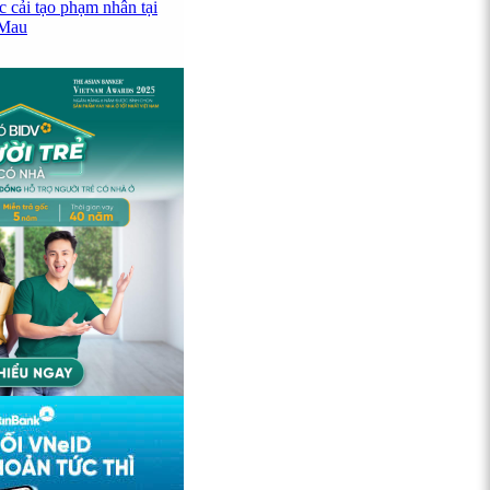
c cải tạo phạm nhân tại
 Mau