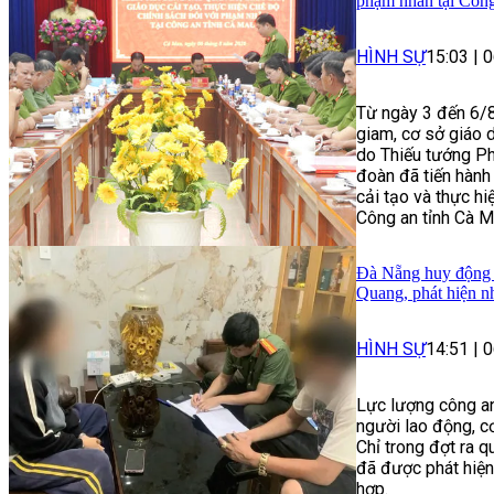
phạm nhân tại Côn
HÌNH SỰ
15:03
|
0
Từ ngày 3 đến 6/8
giam, cơ sở giáo 
do Thiếu tướng P
đoàn đã tiến hành 
cải tạo và thực hi
Công an tỉnh Cà M
Đà Nẵng huy động h
Quang, phát hiện n
HÌNH SỰ
14:51
|
0
Lực lượng công an
người lao động, c
Chỉ trong đợt ra q
đã được phát hiện
hợp.