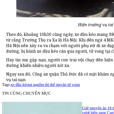
Hiện trường vụ tai
Theo đó, khoảng 10h30 cùng ngày, xe đầu kéo mang BKS: 60C 
từ cảng Trường Thọ ra Xa lộ Hà Nội. Khi đến ngã
Hà Nội nên xảy ra va chạm với người phụ nữ đi xe
đường, bị bánh xe đầu kéo cán qua người, tử vong tại c
Hay tin mẹ gặp nạn, người con trai vội chạy đến hiện t
đường khiến nhiều người xót xa.
Ngay sau đó, Công an quận Thủ Đức đã có mặt khám n
vụ tai nạn.
Tags:
xe đầu kéo
tai nạn
ôm thi thể mẹ
cán tử vong
TIN CÙNG CHUYÊN MỤC
Giữ nguyên án 18 t
vượt biên sang Ca