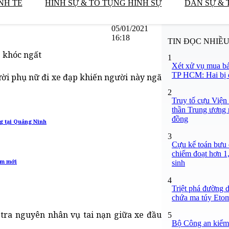
NH TẾ
HÌNH SỰ & TỐ TỤNG HÌNH SỰ
DÂN SỰ & 
05/01/2021
16:18
TIN ĐỌC NHIỀ
g khóc ngất
1
Xét xử vụ mua bá
TP HCM: Hai bị c
gười phụ nữ đi xe đạp khiến người này ngã
2
Truy tố cựu Viện
thần Trung ương n
đồng
g tại Quảng Ninh
3
Cựu kế toán bưu đ
chiếm đoạt hơn 1,
ăm mới
sinh
4
Triệt phá đường d
chứa ma túy Etomi
tra nguyên nhân vụ tai nạn giữa xe đầu
5
Bộ Công an kiểm 