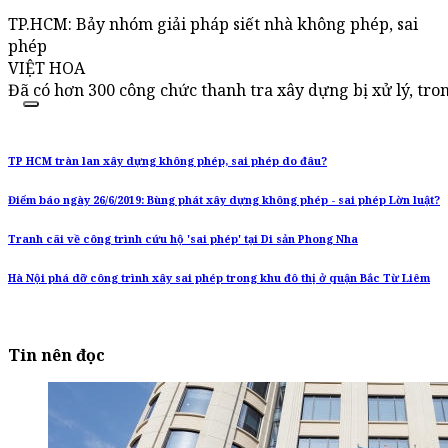
TP.HCM: Bảy nhóm giải pháp siết nhà không phép, sai
phép
VIỆT HOA
Đã có hơn 300 công chức thanh tra xây dựng bị xử lý, tron
TP HCM tràn lan xây dựng không phép, sai phép do đâu?
Điểm báo ngày 26/6/2019: Bùng phát xây dựng không phép - sai phép Lờn luật?
Tranh cãi về công trình cứu hộ 'sai phép' tại Di sản Phong Nha
Hà Nội phá dỡ công trình xây sai phép trong khu đô thị ở quận Bắc Từ Liêm
Tin nên đọc