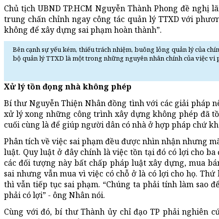
Chủ tịch UBND TP.HCM Nguyễn Thành Phong đề nghị lãnh
trung chấn chỉnh ngay công tác quản lý TTXD với phươn
không để xây dựng sai phạm hoàn thành”.
Bên cạnh sự yếu kém, thiếu trách nhiệm, buông lỏng quản lý của chín
bộ quản lý TTXD là một trong những nguyên nhân chính của việc vi 
Xử lý tồn đọng nhà không phép
Bí thư Nguyễn Thiện Nhân đồng tình với các giải pháp n
xử lý xong những công trình xây dựng không phép đã tồ
cuối cùng là để giúp người dân có nhà ở hợp pháp chứ kh
Phân tích về việc sai phạm đều được nhìn nhận nhưng mã
luật. Quy luật ở đây chính là việc tồn tại đó có lợi cho b
các đối tượng này bất chấp pháp luật xây dựng, mua bán
sai nhưng vẫn mua vì việc có chỗ ở là có lợi cho họ. Thứ
thì vẫn tiếp tục sai phạm. “Chúng ta phải tính làm sao 
phải có lợi” - ông Nhân nói.
Cùng với đó, bí thư Thành ủy chỉ đạo TP phải nghiên c