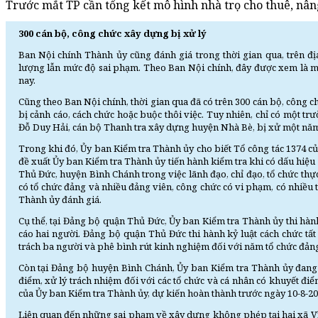
Trước mắt TP cần tổng kết mô hình nhà trọ cho thuê, nâng
300 cán bộ, công chức xây dựng bị xử lý
Ban Nội chính Thành ủy cũng đánh giá trong thời gian qua, trên đ
lượng lẫn mức độ sai phạm. Theo Ban Nội chính, đây được xem là mộ
nay.
Cũng theo Ban Nội chính, thời gian qua đã có trên 300 cán bộ, công c
bị cảnh cáo, cách chức hoặc buộc thôi việc. Tuy nhiên, chỉ có một t
Đỗ Duy Hải, cán bộ Thanh tra xây dựng huyện Nhà Bè, bị xử một năm t
Trong khi đó, Ủy ban Kiểm tra Thành ủy cho biết Tổ công tác 1374 c
đề xuất Ủy ban Kiểm tra Thành ủy tiến hành kiểm tra khi có dấu hiệu
Thủ Đức, huyện Bình Chánh trong việc lãnh đạo, chỉ đạo, tổ chức thực
có tổ chức đảng và nhiều đảng viên, công chức có vi phạm, có nhiều 
Thành ủy đánh giá.
Cụ thể, tại Đảng bộ quận Thủ Đức, Ủy ban Kiểm tra Thành ủy thi hành
cáo hai người. Đảng bộ quận Thủ Đức thi hành kỷ luật cách chức tất
trách ba người và phê bình rút kinh nghiệm đối với năm tổ chức đản
Còn tại Đảng bộ huyện Bình Chánh, Ủy ban Kiểm tra Thành ủy đan
điểm, xử lý trách nhiệm đối với các tổ chức và cá nhân có khuyết đi
của Ủy ban Kiểm tra Thành ủy, dự kiến hoàn thành trước ngày 10-8-20
Liên quan đến những sai phạm về xây dựng không phép tại hai xã V