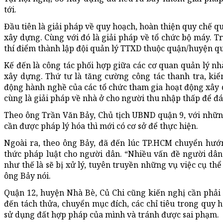
tới.
Đầu tiên là giải pháp về quy hoạch, hoàn thiện quy chế q
xây dựng. Cùng với đó là giải pháp về tổ chức bộ máy. Tr
thí điểm thành lập đội quản lý TTXD thuộc quận/huyện q
Kế đến là công tác phối hợp giữa các cơ quan quản lý nh
xây dựng. Thứ tư là tăng cường công tác thanh tra, kiể
động hành nghề của các tổ chức tham gia hoạt động xây d
cùng là giải pháp về nhà ở cho người thu nhập thấp để đ
Theo ông Trần Văn Bảy, Chủ tịch UBND quận 9, với những
cần được pháp lý hóa thì mới có cơ sở để thực hiện.
Ngoài ra, theo ông Bảy, đã đến lúc TP.HCM chuyển hướn
thức pháp luật cho người dân. “Nhiều vấn đề người dân 
như thế là sẽ bị xử lý, tuyên truyền những vụ việc cụ th
ông Bảy nói.
Quận 12, huyện Nhà Bè, Củ Chi cũng kiến nghị cần phải r
đến tách thửa, chuyển mục đích, các chỉ tiêu trong quy 
sử dụng đất hợp pháp của mình và tránh được sai phạm.