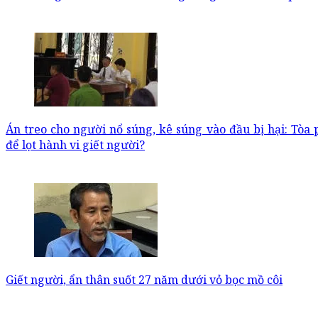
Án treo cho người nổ súng, kê súng vào đầu bị hại: Tòa
để lọt hành vi giết người?
Giết người, ẩn thân suốt 27 năm dưới vỏ bọc mồ côi