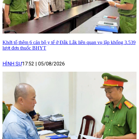
Khởi tố thêm 6 cán bộ y tế ở Đắk Lắk liên quan vụ lập khống 3.539
lượt đơn thuốc BHYT
HÌNH SỰ
17:52
|
05/08/2026