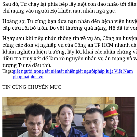
Sau đó, Tư chạy lại phía bếp lấy một con dao nhào tới đâ
chí mạng vào người Hộ khiến nạn nhân ngã gục.
Hoảng sợ, Tư cùng bạn đưa nạn nhân đến bệnh viện huy
cấp cứu rồi bỏ trốn. Do vết thương quá nặng, Hộ đã tử vo
Ngay sau khi tiếp nhận thông tin về vụ án, Công an huy
cùng các đơn vị nghiệp vụ của Công an TP HCM nhanh c
khám nghiệm hiện trường, lấy lời khai các nhân chứng và
điều tra truy xét để làm rõ nguyên nhân vụ án mạng và v
tượng Tư ra đầu thú.
Tags:
giết người trong tất niên
tất nhiên
giết người
pháp luật Việt Nam
phapluatplus.vn
TIN CÙNG CHUYÊN MỤC