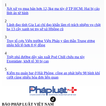
1
Xét xử vụ mua bán hơn 12,3kg ma túy ở TP HCM: Hai bị cáo
lĩnh án tử hình
2
Lãnh đạo tỉnh Gia Lai chỉ đạo khẩn làm rõ trách nhiệm vụ chặt
hạ 13 cây xanh tại trụ sở xã Hbông cũ
3
Truy tố cựu Viện trưởng Viện Pháp y tâm thần Trung ương
nhận hối lộ hơn 8 tỷ đồng
4
Triệt phá đường dây sản xuất Pod Chill chứa ma túy
Etomidate, khởi tố 30 bị can
5
Kiểm tra quán bar ở Hải Phòng, công an phát hiện 98 bình khí
cười cùng nhiều hóa đơn liên quan
BÁO PHÁP LUẬT VIỆT NAM