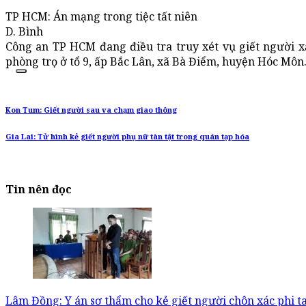
TP HCM: Án mạng trong tiệc tất niên
D. Bình
Công an TP HCM đang điều tra truy xét vụ giết người x
phòng trọ ở tổ 9, ấp Bắc Lân, xã Bà Điểm, huyện Hóc Môn
Kon Tum: Giết người sau va chạm giao thông
Gia Lai: Tử hình kẻ giết người phụ nữ tàn tật trong quán tạp hóa
Tin nên đọc
Lâm Đồng: Y án sơ thẩm cho kẻ giết người chôn xác phi t