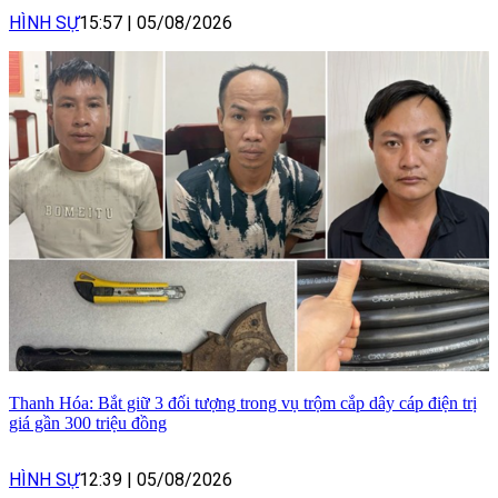
HÌNH SỰ
15:57
|
05/08/2026
Thanh Hóa: Bắt giữ 3 đối tượng trong vụ trộm cắp dây cáp điện trị
giá gần 300 triệu đồng
HÌNH SỰ
12:39
|
05/08/2026