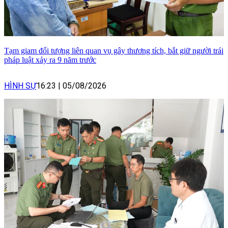
Tạm giam đối tượng liên quan vụ gây thương tích, bắt giữ người trái
pháp luật xảy ra 9 năm trước
HÌNH SỰ
16:23
|
05/08/2026