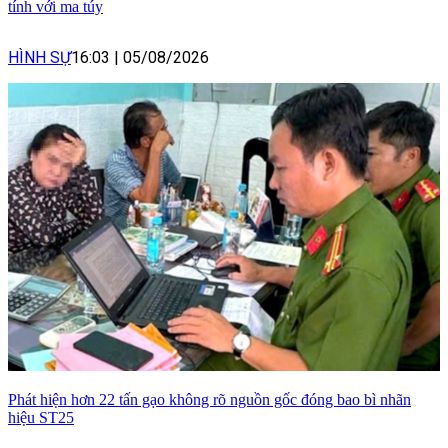
tính với ma túy
HÌNH SỰ
16:03
|
05/08/2026
Phát hiện hơn 22 tấn gạo không rõ nguồn gốc đóng bao bì nhãn
hiệu ST25