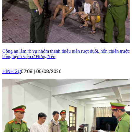
Công an làm rõ vụ nhóm thanh thiếu niên rượt đuổi, hỗn chiến trước
cổng bệnh viện ở Hưng Yên
HÌNH SỰ
07:08
|
06/08/2026