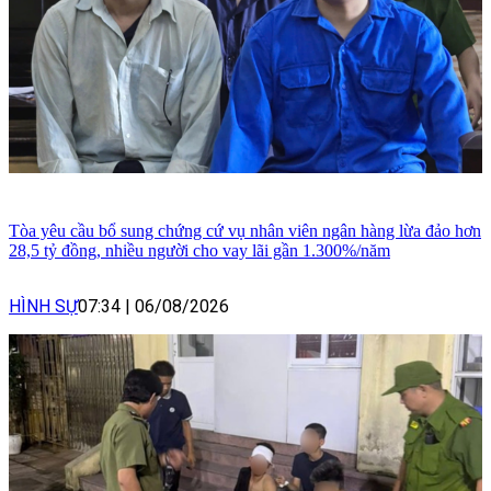
Tòa yêu cầu bổ sung chứng cứ vụ nhân viên ngân hàng lừa đảo hơn
28,5 tỷ đồng, nhiều người cho vay lãi gần 1.300%/năm
HÌNH SỰ
07:34
|
06/08/2026