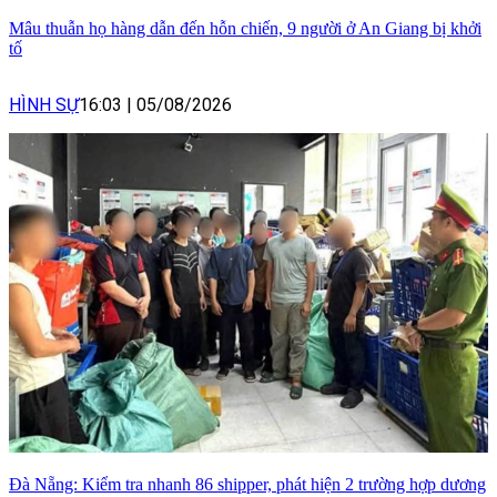
Mâu thuẫn họ hàng dẫn đến hỗn chiến, 9 người ở An Giang bị khởi
tố
HÌNH SỰ
16:03
|
05/08/2026
Đà Nẵng: Kiểm tra nhanh 86 shipper, phát hiện 2 trường hợp dương