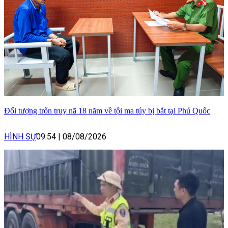
Đối tượng trốn truy nã 18 năm về tội ma túy bị bắt tại Phú Quốc
HÌNH SỰ
09:54
|
08/08/2026