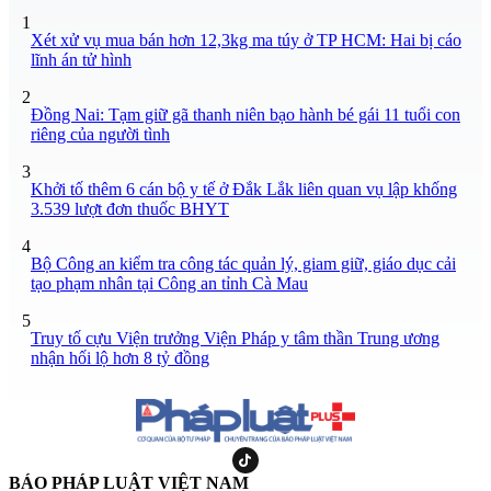
1
Xét xử vụ mua bán hơn 12,3kg ma túy ở TP HCM: Hai bị cáo
lĩnh án tử hình
2
Đồng Nai: Tạm giữ gã thanh niên bạo hành bé gái 11 tuổi con
riêng của người tình
3
Khởi tố thêm 6 cán bộ y tế ở Đắk Lắk liên quan vụ lập khống
3.539 lượt đơn thuốc BHYT
4
Bộ Công an kiểm tra công tác quản lý, giam giữ, giáo dục cải
tạo phạm nhân tại Công an tỉnh Cà Mau
5
Truy tố cựu Viện trưởng Viện Pháp y tâm thần Trung ương
nhận hối lộ hơn 8 tỷ đồng
BÁO PHÁP LUẬT VIỆT NAM