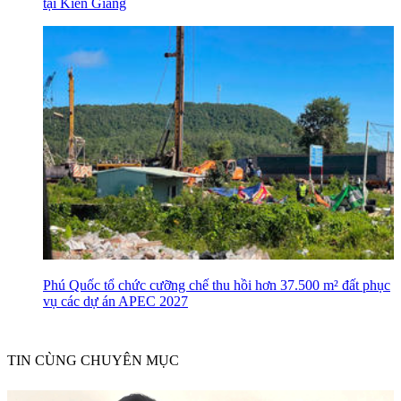
tại Kiên Giang
Phú Quốc tổ chức cưỡng chế thu hồi hơn 37.500 m² đất phục
vụ các dự án APEC 2027
TIN CÙNG CHUYÊN MỤC