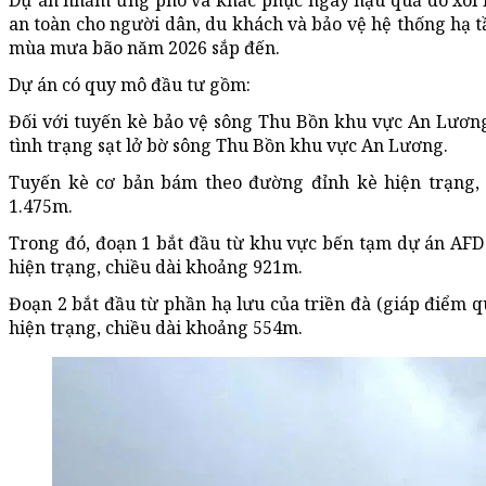
Dự án nhằm ứng phó và khắc phục ngay hậu quả do xói lở,
an toàn cho người dân, du khách và bảo vệ hệ thống hạ t
mùa mưa bão năm 2026 sắp đến.
Dự án có quy mô đầu tư gồm:
Đối với tuyến kè bảo vệ sông Thu Bồn khu vực An Lươn
tình trạng sạt lở bờ sông Thu Bồn khu vực An Lương.
Tuyến kè cơ bản bám theo đường đỉnh kè hiện trạng, 
1.475m.
Trong đó, đoạn 1 bắt đầu từ khu vực bến tạm dự án AFD 
hiện trạng, chiều dài khoảng 921m.
Đoạn 2 bắt đầu từ phần hạ lưu của triền đà (giáp điểm 
hiện trạng, chiều dài khoảng 554m.