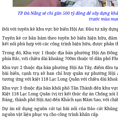
TP Đà Nẵng sẽ chi gần 500 tỷ đồng để xây dựng kh
trước mùa mưa
Đối với tuyến kè khu vực bờ biển Hội An: Đầu tư xây dựn
Tuyến kè cơ bản bám theo tuyến bờ biển hiện hữu,
đảm
kết nối phù hợp với các công trình hiện hữu, được phân 
Trong đó, Khu vực 1 thuộc địa bàn phường Hội An Đông,
phía Bắc, với chiều dài khoảng 700m thuộc tổ dân phố P
Khu vực 2 thuộc địa bàn phường Hội An Tây, điểm đầu tại 
bãi biển, cạnh trụ sở ban chỉ huy quân sự phường Hội A
tương ứng với kiệt 118 Lạc Long Quân với chiều dài kho
Khu vực 3 thuộc địa bàn khối phố Tân Thành đến khu vực 
Kiệt 118 Lạc Long Quân (vị trí kết thúc dự án Chống x
Bàng, thành phố Hội An) đến Khách sạn Năm Sao, với chi
Dự án sử dụng nguồn cát tại bãi nổi của Đảo cát Khủng
nguồn vật liệu phục vụ cho công trình khẩn cấp.