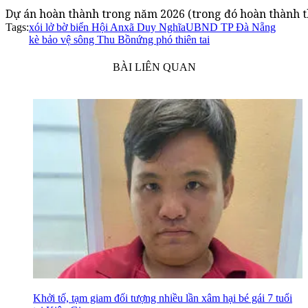
Dự án hoàn thành trong năm 2026 (trong đó hoàn thành th
Tags:
xói lở bờ biển Hội An
xã Duy Nghĩa
UBND TP Đà Nẵng
kè bảo vệ sông Thu Bồn
ứng phó thiên tai
BÀI LIÊN QUAN
Khởi tố, tạm giam đối tượng nhiều lần xâm hại bé gái 7 tuổi