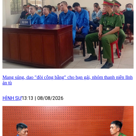
Mang súng, dao "đòi công bằng" cho bạn gái, nhóm thanh niên lĩnh
án tù
HÌNH SỰ
13:13
|
08/08/2026