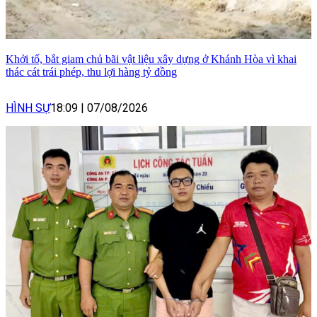
Khởi tố, bắt giam chủ bãi vật liệu xây dựng ở Khánh Hòa vì khai
thác cát trái phép, thu lợi hàng tỷ đồng
HÌNH SỰ
18:09
|
07/08/2026