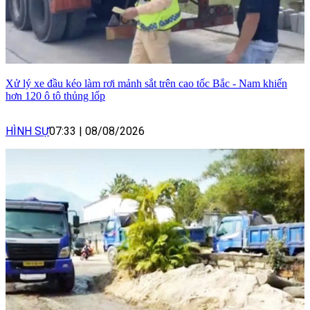
Xử lý xe đầu kéo làm rơi mảnh sắt trên cao tốc Bắc - Nam khiến
hơn 120 ô tô thủng lốp
HÌNH SỰ
07:33
|
08/08/2026