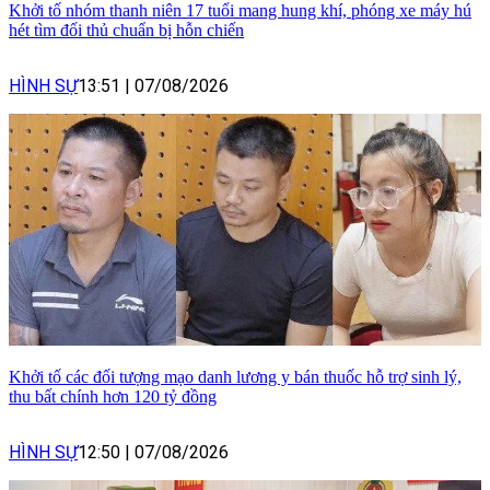
Khởi tố nhóm thanh niên 17 tuổi mang hung khí, phóng xe máy hú
hét tìm đối thủ chuẩn bị hỗn chiến
HÌNH SỰ
13:51
|
07/08/2026
Khởi tố các đối tượng mạo danh lương y bán thuốc hỗ trợ sinh lý,
thu bất chính hơn 120 tỷ đồng
HÌNH SỰ
12:50
|
07/08/2026