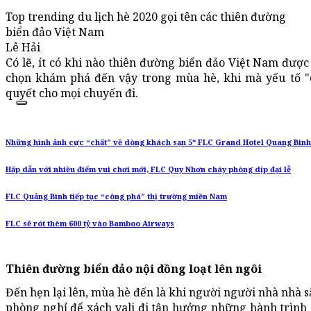
Top trending du lịch hè 2020 gọi tên các thiên đường
biển đảo Việt Nam
Lê Hải
Có lẽ, ít có khi nào thiên đường biển đảo Việt Nam được
chọn khám phá đến vậy trong mùa hè, khi mà yếu tố "du
quyết cho mọi chuyến đi.
Những hình ảnh cực “chất” về dòng khách sạn 5* FLC Grand Hotel Quang Binh
Hấp dẫn với nhiều điểm vui chơi mới, FLC Quy Nhơn cháy phòng dịp đại lễ
FLC Quảng Bình tiếp tục “công phá” thị trường miền Nam
FLC sẽ rót thêm 600 tỷ vào Bamboo Airways
Thiên đường biển đảo nội đồng loạt lên ngôi
Đến hẹn lại lên, mùa hè đến là khi người người nhà nhà s
phòng nghỉ để xách vali đi tận hưởng những hành trình “