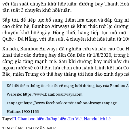
với tần suất chuyến khứ hồi/tuần; đường bay Thanh Hoá
tần suất 3 chuyến khứ hồi/tuần.
Sắp tới, để tiếp tục bổ sung thêm lựa chọn và đáp ứng n
cao điểm hè, Bamboo Airways sẽ khai thác trở lại đường
chuyến khứ hồi/ngày. Đồng thời, hãng tiếp tục mở mới
Quốc - Đà Nẵng, với tần suất 4 chuyến khứ hồi/tuần từ 10
Xa hơn, Bamboo Airways đã nghiên cứu và báo cáo Cục 
khai thác các đường bay đến Côn Đảo từ 1/8/2020, trong 
càng gia tăng mạnh mẽ. Sau khi đường bay mới này đượ
ngoài nước sẽ có thêm lựa chọn cho hành trình kết nối C
Bắc, miền Trung có thể bay thẳng tới hòn đảo xinh đẹp n
Để biết thêm thông tin chi tiết về mạng lưới đường bay của Bamboo Ai
Website: https://www.bambooairways.com
Fanpage: https://www.facebook.com/BambooAirwaysFanpage
Hotline: 1900 1166
Tags:
FLC
bamboo
thiên đường biển đảo Việt Nam
du lịch hè
TIN CÙNG CHUYÊN MỤC