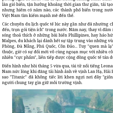
làn gió biển, tận hưởng khoảng thời gian thư giãn, tái t
nhưng hiếm có năm nào, các thành phố biển trong nước
Việt Nam tìm kiếm mạnh mẽ đến thế.
Các chuyến du lịch quốc tế lúc này gần như đã nhường c
đến, trọn gói tiện ích" trong nước. Năm nay, thay vì đắm
sóng thoả thích ở những bãi biển Phillipines, hay háo h
Malpes, du khách lại dành hết sự tập trung vào những v
Phòng, Đà Nẵng, Phú Quốc, Côn Đảo... Tuy "quen mà l
thuộc, giờ có sự đổi mới vô cùng ngoạn mục với nhiều côn
nhiên "cực phẩm", liên tiếp được cộng đồng quốc tế tán 
Điển hình như hồi tháng 5 vừa qua, tài tử nổi tiếng Leo
Nam nức lòng khi đăng tải hình ảnh về vịnh Lan Hạ, Hải 
sao "Titanic" đã không tiếc lời khen ngợi nơi đây "gi
người chung tay gìn giữ môi trường vịnh.