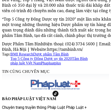
Bình có 350 đại lý và 20.000 nhà thuốc trải dài khắp đ
viên có trình độ chuyên môn cao, đang làm việc tại công t
“Top 5 Công ty Đông Dược uy tín 2020” một lần nữa khẳ
một trong những thương hiệu Dược phẩm uy tín hàng đầ
quan trọng đánh dấu những thành tích xuất sắc trong h
phẩm Tâm Bình, tạo đà cất cánh, chinh phục thị trường d
Dược Phẩm Tâm BìnhĐiện thoại: (024) 3734 5600 | Email
Đình, Hà Nội | Website:https://tambinh.vn/
Tags:
BMI Research
Dược phẩm Tâm Bình
Top 5 Công ty Đông Dược uy tín 2020
Tâm Bình
pháp luật Việt Nam
Phapluatplus
TIN CÙNG CHUYÊN MỤC
BÁO PHÁP LUẬT VIỆT NAM
Chuyên trang truyền thông Pháp Luật Pháp Luật +