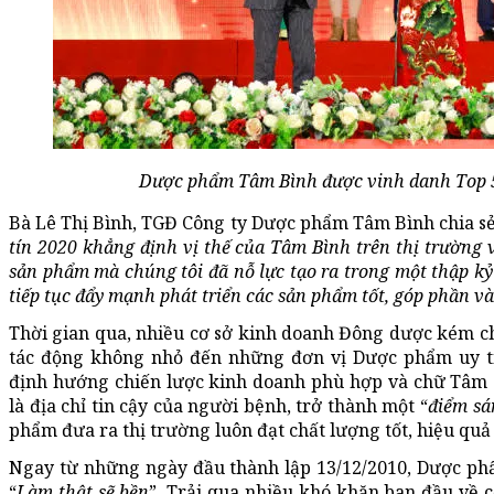
Dược phẩm Tâm Bình được vinh danh Top 5
Bà Lê Thị Bình, TGĐ Công ty Dược phẩm Tâm Bình chia sẻ
tín 2020 khẳng định vị thế của Tâm Bình trên thị trường 
sản phẩm mà chúng tôi đã nỗ lực tạo ra trong một thập kỷ
tiếp tục đẩy mạnh phát triển các sản phẩm tốt, góp phần v
Thời gian qua, nhiều cơ sở kinh doanh Đông dược kém c
tác động không nhỏ đến những đơn vị Dược phẩm uy tí
định hướng chiến lược kinh doanh phù hợp và chữ Tâm c
là địa chỉ tin cậy của người bệnh, trở thành một “
điểm sá
phẩm đưa ra thị trường luôn đạt chất lượng tốt, hiệu quả 
Ngay từ những ngày đầu thành lập 13/12/2010, Dược ph
“
Làm thật sẽ bền
”. Trải qua nhiều khó khăn ban đầu về c