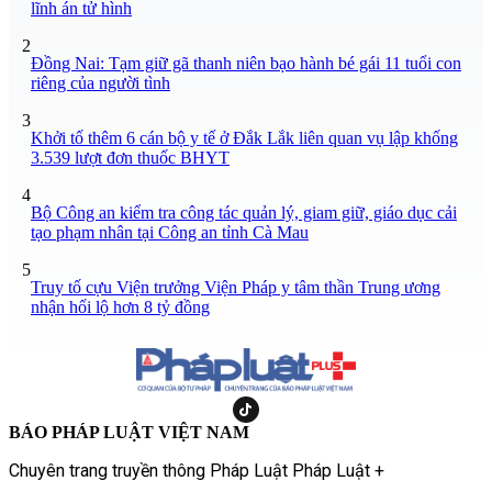
lĩnh án tử hình
2
Đồng Nai: Tạm giữ gã thanh niên bạo hành bé gái 11 tuổi con
riêng của người tình
3
Khởi tố thêm 6 cán bộ y tế ở Đắk Lắk liên quan vụ lập khống
3.539 lượt đơn thuốc BHYT
4
Bộ Công an kiểm tra công tác quản lý, giam giữ, giáo dục cải
tạo phạm nhân tại Công an tỉnh Cà Mau
5
Truy tố cựu Viện trưởng Viện Pháp y tâm thần Trung ương
nhận hối lộ hơn 8 tỷ đồng
BÁO PHÁP LUẬT VIỆT NAM
Chuyên trang truyền thông Pháp Luật Pháp Luật +