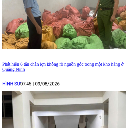
Phát hiện 6 tấn chân lợn không rõ nguồn gốc trong một kho hàng ở
Quảng Ninh
HÌNH SỰ
07:45
|
09/08/2026