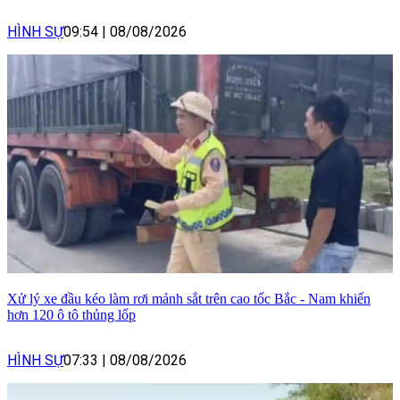
HÌNH SỰ
09:54
|
08/08/2026
Xử lý xe đầu kéo làm rơi mảnh sắt trên cao tốc Bắc - Nam khiến
hơn 120 ô tô thủng lốp
HÌNH SỰ
07:33
|
08/08/2026