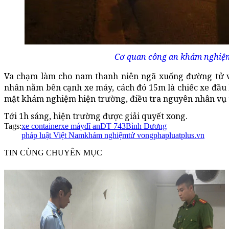
Cơ quan công an khám nghiệm
Va chạm làm cho nam thanh niên ngã xuống đường tử von
nhân nằm bên cạnh xe máy, cách đó 15m là chiếc xe đầu k
mặt khám nghiệm hiện trường, điều tra nguyên nhân vụ t
Tới 1h sáng, hiện trường được giải quyết xong.
Tags:
xe container
xe máy
dĩ an
ĐT 743
Bình Dương
pháp luật Việt Nam
khám nghiệm
tử vong
phapluatplus.vn
TIN CÙNG CHUYÊN MỤC