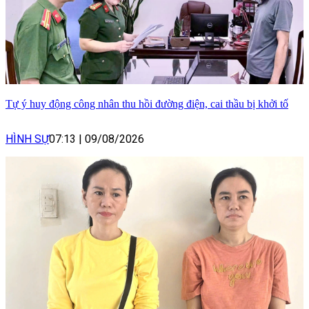
Tự ý huy động công nhân thu hồi đường điện, cai thầu bị khởi tố
HÌNH SỰ
07:13
|
09/08/2026