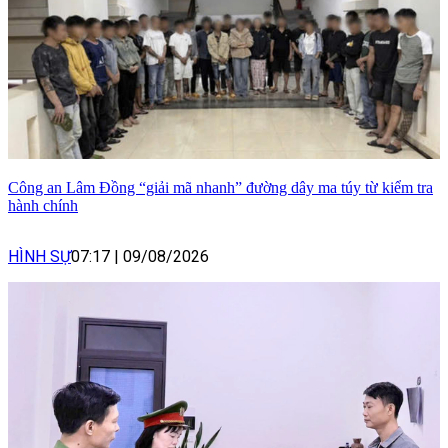
Công an Lâm Đồng “giải mã nhanh” đường dây ma túy từ kiểm tra
hành chính
HÌNH SỰ
07:17
|
09/08/2026