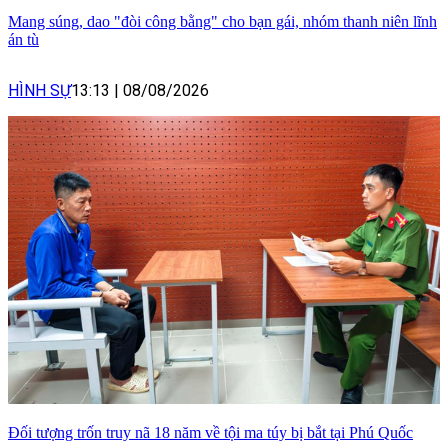
Mang súng, dao "đòi công bằng" cho bạn gái, nhóm thanh niên lĩnh
án tù
HÌNH SỰ
13:13
|
08/08/2026
Đối tượng trốn truy nã 18 năm về tội ma túy bị bắt tại Phú Quốc