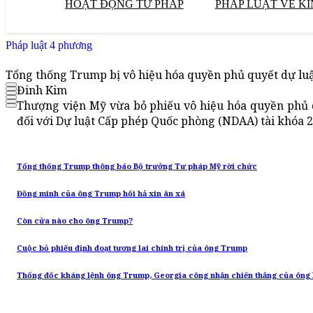
HOẠT ĐỘNG TƯ PHÁP
PHÁP LUẬT VỀ KI
Pháp luật 4 phương
Tổng thống Trump bị vô hiệu hóa quyền phủ quyết dự luật
Đinh Kim
Thượng viện Mỹ vừa bỏ phiếu vô hiệu hóa quyền phủ
đối với Dự luật Cấp phép Quốc phòng (NDAA) tài khóa 2
Tổng thống Trump thông báo Bộ trưởng Tư pháp Mỹ rời chức
Đồng minh của ông Trump hối hả xin ân xá
Còn cửa nào cho ông Trump?
Cuộc bỏ phiếu định đoạt tương lai chính trị của ông Trump
Thống đốc kháng lệnh ông Trump, Georgia công nhận chiến thắng của ông