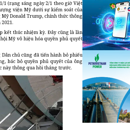
/1 (rạng sáng ngày 2/1 theo giờ Việt
hượng viện Mỹ dưới sự kiểm soát của
g Mỹ Donald Trump, chính thức thông
 2021.
p kết thúc nhiệm kỳ. Đây cũng là lần
 hội Mỹ vô hiệu hóa quyền phủ quyết
 Dân chủ cũng đã tiến hành bỏ phiếu
ống, bác bỏ quyền phủ quyết của ông
 này thông qua hồi tháng trước.