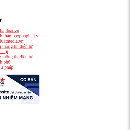
T
hapluat.vn
hnhan.baophapluat.vn
luatmedia.vn
 thông tin điện tử
 hội
 thông tin điện tử
h phủ
ư pháp