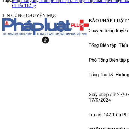
Tags:
tổng thống
ông Trump
Pháp luật plus
quyền lực
thất bại
vô hiệu hó
Chiến Thắng
TIN CÙNG CHUYÊN MỤC
BÁO PHÁP LUẬT 
Chuyên trang truyền
Tổng Biên tập:
Tiến
Phó Tổng Biên tập p
Tổng Thư ký:
Hoàng
Giấy phép số: 27/G
17/9/2024
Trụ sở: 142 Trần Ph