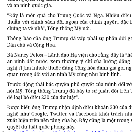
và an ninh quốc gia.
"Đây là món quà cho Trung Quốc và Nga. Nhiều điều 
thuẫn với chính sách đối ngoại của chính quyền, đặc 
chúng ta về nhà", Tổng thống Mỹ nói.
Thông báo của ông Trump đã vấp phải sự phản đối gay
Dân chủ và Cộng Hòa.
Bà Nancy Pelosi – Lãnh đạo Hạ viện cho rằng đây là “h
an ninh đất nước, xem thường ý chí của lưỡng đảng 
nghị sĩ Jim Inhofe thuộc đảng Cộng hòa đánh giá gói ng
quan trong đối với an ninh Mỹ cũng như binh lính.
Trước động thái bác quyền phủ quyết của mình đối với
hội Mỹ, Tổng thống Trump đã bày tỏ sự phản đối trên T
để loại bỏ điều 230 của dự luật”.
Được biết, ông Trump nhận định điều khoản 230 của dự
nghệ như Google, Twitter và Facebook khỏi trách nh
xuất hiện trên nền tảng của họ. Đây cũng là một trong 
quyết dự luật quốc phòng này.