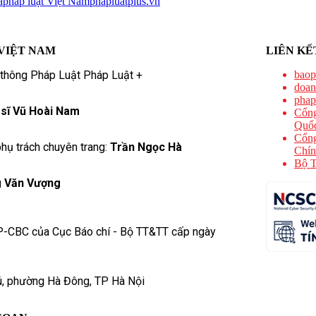
a
pháp luật Việt Nam
phapluatplus.vn
VIỆT NAM
LIÊN KẾ
 thông Pháp Luật Pháp Luật +
baop
doan
phap
 sĩ Vũ Hoài Nam
Cổng
Quốc
Cổng
hụ trách chuyên trang:
Trần Ngọc Hà
Chín
Bộ T
 Văn Vượng
P-CBC của Cục Báo chí - Bộ TT&TT cấp ngày
ú, phường Hà Đông, TP Hà Nội