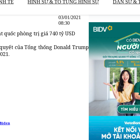
NH TẾ
HÌNH SỰ & TỐ TỤNG HÌNH SỰ
DÂN SỰ & 
03/01/2021
08:30
 quốc phòng trị giá 740 tỷ USD
 quyết của Tổng thống Donald Trump
021.
 Biden