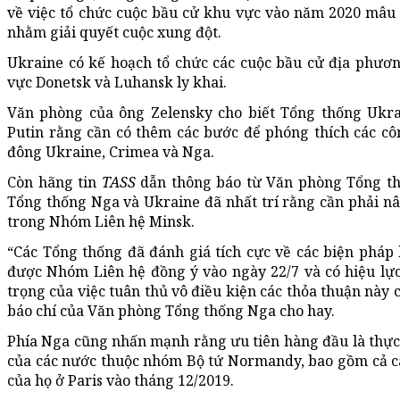
về việc tổ chức cuộc bầu cử khu vực vào năm 2020 mâu 
nhằm giải quyết cuộc xung đột.
Ukraine có kế hoạch tổ chức các cuộc bầu cử địa phươn
vực Donetsk và Luhansk ly khai.
Văn phòng của ông Zelensky cho biết Tổng thống Ukra
Putin rằng cần có thêm các bước để phóng thích các c
đông Ukraine, Crimea và Nga.
Còn hãng tin
TASS
dẫn thông báo từ Văn phòng Tổng thố
Tổng thống Nga và Ukraine đã nhất trí rằng cần phải n
trong Nhóm Liên hệ Minsk.
“Các Tổng thống đã đánh giá tích cực về các biện pháp
được Nhóm Liên hệ đồng ý vào ngày 22/7 và có hiệu lự
trọng của việc tuân thủ vô điều kiện các thỏa thuận này 
báo chí của Văn phòng Tổng thống Nga cho hay.
Phía Nga cũng nhấn mạnh rằng ưu tiên hàng đầu là thực 
của các nước thuộc nhóm Bộ tứ Normandy, bao gồm cả cá
của họ ở Paris vào tháng 12/2019.