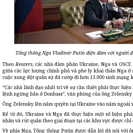
Tổng thống Nga Vladimir Putin điện đàm với người đ
Theo
Reuters
, các nhà đàm phán Ukraine, Nga và OSCE 
giữa các lực lượng chính phủ và phe ly khai thân Nga ở
cuộc xung đột quân sự đã cướp đi hơn 13.000 sinh mạng 
“Các nhà lãnh đạo nhất trí về sự cần thiết phải thực hiệ
lệnh ngừng bắn ở Donbass”, văn phòng của ông Zelensky 
Ông Zelensky lên nắm quyền tại Ukraine vào năm ngoái v
Kể từ đó, Ukraine và Nga đã thực hiện một số biện phá
nhân và rút quân theo giai đoạn tại các khu vực được chỉ 
Về phía Nga, Tổng thống Putin được dẫn lời đã nói với 