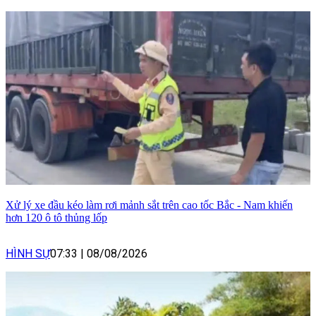
Xử lý xe đầu kéo làm rơi mảnh sắt trên cao tốc Bắc - Nam khiến
hơn 120 ô tô thủng lốp
HÌNH SỰ
07:33
|
08/08/2026