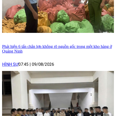
Phát hiện 6 tấn chân lợn không rõ nguồn gốc trong một kho hàng ở
Quảng Ninh
HÌNH SỰ
07:45
|
09/08/2026