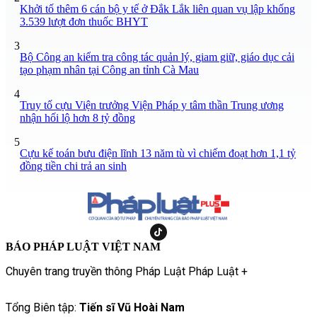
Khởi tố thêm 6 cán bộ y tế ở Đắk Lắk liên quan vụ lập khống
3.539 lượt đơn thuốc BHYT
3
Bộ Công an kiểm tra công tác quản lý, giam giữ, giáo dục cải
tạo phạm nhân tại Công an tỉnh Cà Mau
4
Truy tố cựu Viện trưởng Viện Pháp y tâm thần Trung ương
nhận hối lộ hơn 8 tỷ đồng
5
Cựu kế toán bưu điện lĩnh 13 năm tù vì chiếm đoạt hơn 1,1 tỷ
đồng tiền chi trả an sinh
BÁO PHÁP LUẬT VIỆT NAM
Chuyên trang truyền thông Pháp Luật Pháp Luật +
Tổng Biên tập:
Tiến sĩ Vũ Hoài Nam