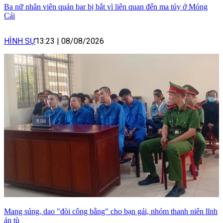
Ba nữ nhân viên quán bar bị bắt vì liên quan đến ma túy ở Móng
Cái
HÌNH SỰ
13:23
|
08/08/2026
Mang súng, dao "đòi công bằng" cho bạn gái, nhóm thanh niên lĩnh
án tù