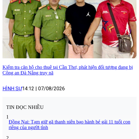
Kiểm tra căn hộ cho thuê tại Cần Thơ, phát hiện đối tượng đang bị
Công an Đà Nẵng truy nã
HÌNH SỰ
14:12
|
07/08/2026
TIN ĐỌC NHIỀU
1
Đồng Nai: Tạm giữ gã thanh niên bạo hành bé gái 11 tuổi con
riêng của người tình
2