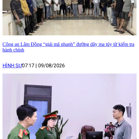
Công an Lâm Đồng “giải mã nhanh” đường dây ma túy từ kiểm tra
hành chính
HÌNH SỰ
07:17
|
09/08/2026