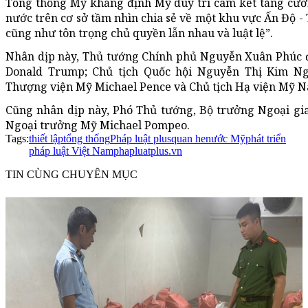
Tổng thống Mỹ khẳng định Mỹ duy trì cam kết tăng cườ
nước trên cơ sở tầm nhìn chia sẻ về một khu vực Ấn Độ -
cũng như tôn trọng chủ quyền lẫn nhau và luật lệ”.
Nhân dịp này, Thủ tướng Chính phủ Nguyễn Xuân Phúc đ
Donald Trump; Chủ tịch Quốc hội Nguyễn Thị Kim Ng
Thượng viện Mỹ Michael Pence và Chủ tịch Hạ viện Mỹ Na
Cũng nhân dịp này, Phó Thủ tướng, Bộ trưởng Ngoại gi
Ngoại trưởng Mỹ Michael Pompeo.
Tags:
thiết lập
tổng thống
Pháp luật plus
quan he
nước Mỹ
phát triển
pháp luật Việt Nam
phapluatplus.vn
TIN CÙNG CHUYÊN MỤC