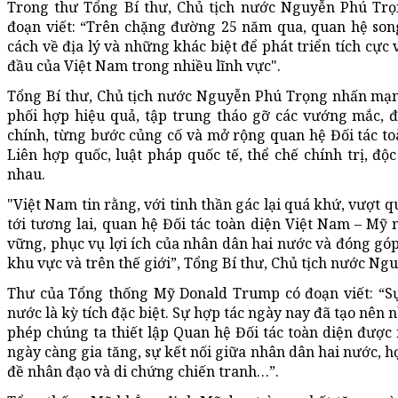
Trong thư Tổng Bí thư, Chủ tịch nước Nguyễn Phú Tr
đoạn viết: “Trên chặng đường 25 năm qua, quan hệ so
cách về địa lý và những khác biệt để phát triển tích cực
đầu của Việt Nam trong nhiều lĩnh vực".
Tổng Bí thư, Chủ tịch nước Nguyễn Phú Trọng nhấn mạn
phối hợp hiệu quả, tập trung tháo gỡ các vướng mắc, đ
chính, từng bước củng cố và mở rộng quan hệ Đối tác to
Liên hợp quốc, luật pháp quốc tế, thể chế chính trị, độ
nhau.
"Việt Nam tin rằng, với tinh thần gác lại quá khứ, vượt 
tới tương lai, quan hệ Đối tác toàn diện Việt Nam – Mỹ 
vững, phục vụ lợi ích của nhân dân hai nước và đóng góp
khu vực và trên thế giới”, Tổng Bí thư, Chủ tịch nước Ng
Thư của Tổng thống Mỹ Donald Trump có đoạn viết: “Sự 
nước là kỳ tích đặc biệt. Sự hợp tác ngày nay đã tạo nên 
phép chúng ta thiết lập Quan hệ Đối tác toàn diện đượ
ngày càng gia tăng, sự kết nối giữa nhân dân hai nước, h
đề nhân đạo và di chứng chiến tranh…”.