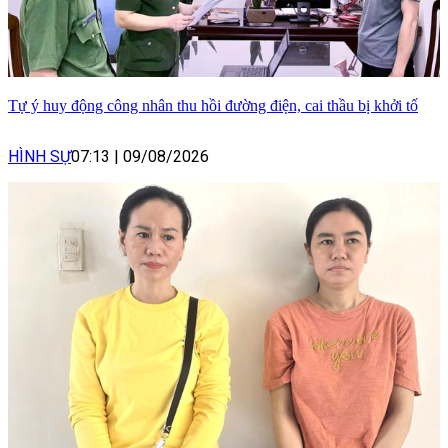
Tự ý huy động công nhân thu hồi đường điện, cai thầu bị khởi tố
HÌNH SỰ
07:13
|
09/08/2026