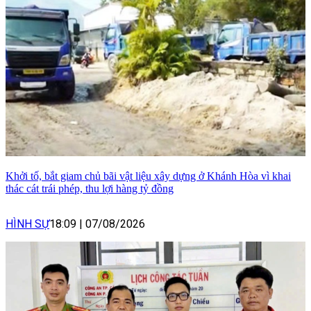
Khởi tố, bắt giam chủ bãi vật liệu xây dựng ở Khánh Hòa vì khai
thác cát trái phép, thu lợi hàng tỷ đồng
HÌNH SỰ
18:09
|
07/08/2026