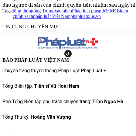
đảo ngược di sản của chính quyền tiền nhiệm sau ngày n
Tags:
tổng thống
ông Trump
xác nhận
Pháp luật plus
nước Mỹ
Biden
chính sách
pháp luật Việt Nam
phapluatplus.vn
TIN CÙNG CHUYÊN MỤC
BÁO PHÁP LUẬT VIỆT NAM
Chuyên trang truyền thông Pháp Luật Pháp Luật +
Tổng Biên tập:
Tiến sĩ Vũ Hoài Nam
Phó Tổng Biên tập phụ trách chuyên trang:
Trần Ngọc Hà
Tổng Thư ký:
Hoàng Văn Vượng