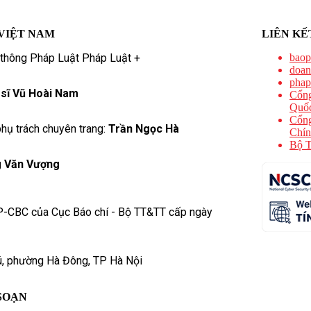
VIỆT NAM
LIÊN KẾ
 thông Pháp Luật Pháp Luật +
baop
doan
phap
 sĩ Vũ Hoài Nam
Cổng
Quốc
Cổng
hụ trách chuyên trang:
Trần Ngọc Hà
Chín
Bộ T
 Văn Vượng
P-CBC của Cục Báo chí - Bộ TT&TT cấp ngày
ú, phường Hà Đông, TP Hà Nội
SOẠN