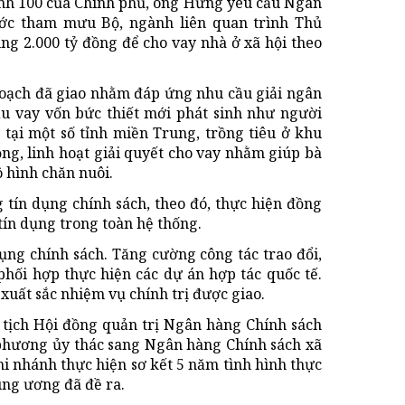
định 100 của Chính phủ, ông Hưng yêu cầu Ngân
ớc tham mưu Bộ, ngành liên quan trình Thủ
ng 2.000 tỷ đồng để cho vay nhà ở xã hội theo
hoạch đã giao nhằm đáp ứng nhu cầu giải ngân
ầu vay vốn bức thiết mới phát sinh như người
g tại một số tỉnh miền Trung, trồng tiêu ở khu
g, linh hoạt giải quyết cho vay nhằm giúp bà
 hình chăn nuôi.
g tín dụng chính sách, theo đó, thực hiện đồng
tín dụng trong toàn hệ thống.
n dụng chính sách. Tăng cường công tác trao đổi,
 phối hợp thực hiện các dự án hợp tác quốc tế.
uất sắc nhiệm vụ chính trị được giao.
ủ tịch Hội đồng quản trị Ngân hàng Chính sách
a phương ủy thác sang Ngân hàng Chính sách xã
hi nhánh thực hiện sơ kết 5 năm tình hình thực
ung ương đã đề ra.