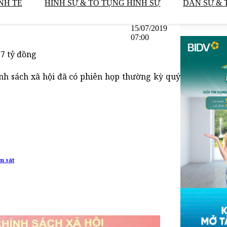
NH TẾ
HÌNH SỰ & TỐ TỤNG HÌNH SỰ
DÂN SỰ & 
15/07/2019
07:00
7 tỷ đồng
nh sách xã hội đã có phiên họp thường kỳ quý
m sát