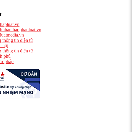
T
hapluat.vn
hnhan.baophapluat.vn
luatmedia.vn
 thông tin điện tử
 hội
 thông tin điện tử
h phủ
ư pháp