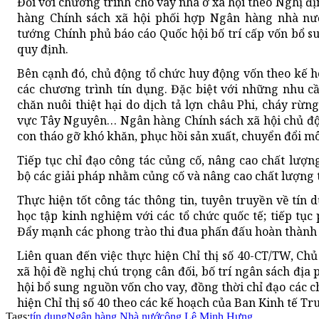
Đối với chương trình cho vay nhà ở xã hội theo Nghị 
hàng Chính sách xã hội phối hợp Ngân hàng nhà nư
tướng Chính phủ báo cáo Quốc hội bố trí cấp vốn bổ su
quy định.
Bên cạnh đó, chủ động tổ chức huy động vốn theo kế 
các chương trình tín dụng. Đặc biệt với những nhu c
chăn nuôi thiệt hại do dịch tả lợn châu Phi, cháy rừn
vực Tây Nguyên… Ngân hàng Chính sách xã hội chủ độn
con tháo gỡ khó khăn, phục hồi sản xuất, chuyển đổi mô
Tiếp tục chỉ đạo công tác củng cố, nâng cao chất lượn
bộ các giải pháp nhằm củng cố và nâng cao chất lượng 
Thực hiện tốt công tác thông tin, tuyên truyền về tí
học tập kinh nghiệm với các tổ chức quốc tế; tiếp tục
Đẩy mạnh các phong trào thi đua phấn đấu hoàn thành x
Liên quan đến việc thực hiện Chỉ thị số 40-CT/TW, Ch
xã hội đề nghị chú trọng cân đối, bố trí ngân sách đị
hội bổ sung nguồn vốn cho vay, đồng thời chỉ đạo các c
hiện Chỉ thị số 40 theo các kế hoạch của Ban Kinh tế Tr
Tags:
tín dụng
Ngân hàng Nhà nước
ông Lê Minh Hưng