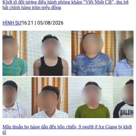
Khởi tố đối tượng điều hành phòng khám "Việt Nhật CB", thu lợi
bất chính hàng trăm triệu đồng
HÌNH SỰ
16:21
|
05/08/2026
Mâu thuẫn họ hàng dẫn đến hỗn chiến, 9 người ở An Giang bị khởi
tố