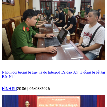
Nhóm đối tượng bị truy nã đỏ Interpol lừa đảo 327 tỷ đồng bị bắt tại
Bắc Ninh
HÌNH SỰ
20:06
|
06/08/2026