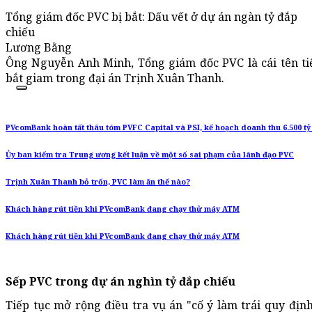
Tổng giám đốc PVC bị bắt: Dấu vết ở dự án ngàn tỷ đắp
chiếu
Lương Bằng
Ông Nguyễn Anh Minh, Tổng giám đốc PVC là cái tên tiế
bắt giam trong đại án Trịnh Xuân Thanh.
PVcomBank hoàn tất thâu tóm PVFC Capital và PSI, kế hoạch doanh thu 6.500 t
Ủy ban kiểm tra Trung ương kết luận về một số sai phạm của lãnh đạo PVC
Trịnh Xuân Thanh bỏ trốn, PVC làm ăn thế nào?
Khách hàng rút tiền khi PVcomBank đang chạy thử máy ATM
Khách hàng rút tiền khi PVcomBank đang chạy thử máy ATM
Sếp PVC trong dự án nghìn tỷ đắp chiếu
Tiếp tục mở rộng điều tra vụ án "cố ý làm trái quy đị