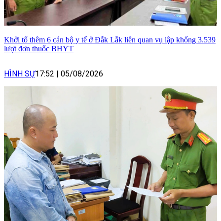
Khởi tố thêm 6 cán bộ y tế ở Đắk Lắk liên quan vụ lập khống 3.539
lượt đơn thuốc BHYT
HÌNH SỰ
17:52
|
05/08/2026