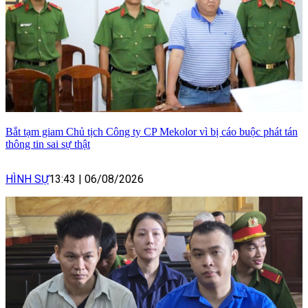
Bắt tạm giam Chủ tịch Công ty CP Mekolor vì bị cáo buộc phát tán
thông tin sai sự thật
HÌNH SỰ
13:43
|
06/08/2026