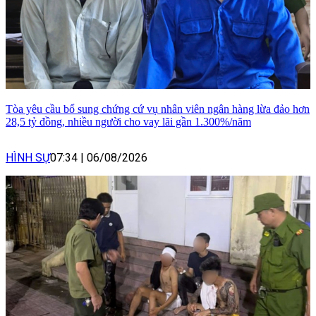
Tòa yêu cầu bổ sung chứng cứ vụ nhân viên ngân hàng lừa đảo hơn
28,5 tỷ đồng, nhiều người cho vay lãi gần 1.300%/năm
HÌNH SỰ
07:34
|
06/08/2026