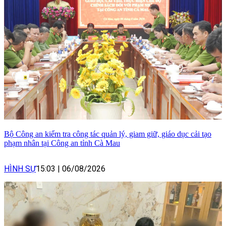
Bộ Công an kiểm tra công tác quản lý, giam giữ, giáo dục cải tạo
phạm nhân tại Công an tỉnh Cà Mau
HÌNH SỰ
15:03
|
06/08/2026