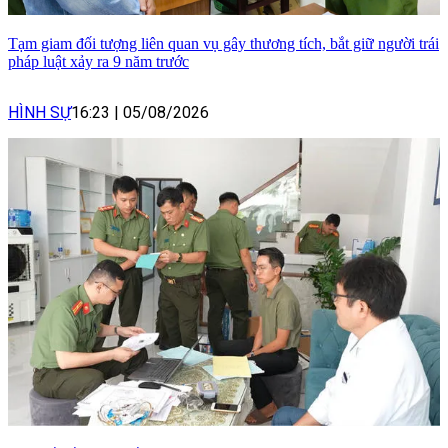
Tạm giam đối tượng liên quan vụ gây thương tích, bắt giữ người trái
pháp luật xảy ra 9 năm trước
HÌNH SỰ
16:23
|
05/08/2026