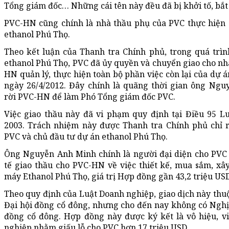
Tổng giám đốc… Những cái tên này đều đã bị khởi tố, bắt
PVC-HN cũng chính là nhà thầu phụ của PVC thực hiện 
ethanol Phú Thọ.
Theo kết luận của Thanh tra Chính phủ, trong quá trìn
ethanol Phú Thọ, PVC đã ủy quyền và chuyển giao cho nh
HN quản lý, thực hiện toàn bộ phần việc còn lại của dự á
ngày 26/4/2012. Đây chính là quãng thời gian ông Ng
rời PVC-HN để làm Phó Tổng giám đốc PVC.
Việc giao thầu này đã vi phạm quy định tại Điều 95 
2003. Trách nhiệm này được Thanh tra Chính phủ chỉ r
PVC và chủ đầu tư dự án ethanol Phú Thọ.
Ông Nguyễn Anh Minh chính là người đại diện cho PVC
tế giao thầu cho PVC-HN về việc thiết kế, mua sắm, x
máy Ethanol Phú Thọ, giá trị Hợp đồng gần 43,2 triệu US
Theo quy định của Luật Doanh nghiệp, giao dịch này th
Đại hội đồng cổ đông, nhưng cho đến nay không có Nghị
đồng cổ đông. Hợp đồng này được ký kết là vô hiệu, v
nghiệp nhằm giấu lỗ cho PVC hơn 17 triệu USD.