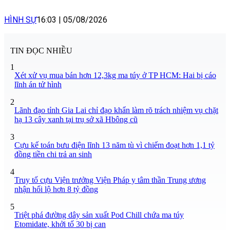
HÌNH SỰ
16:03
|
05/08/2026
TIN ĐỌC NHIỀU
1
Xét xử vụ mua bán hơn 12,3kg ma túy ở TP HCM: Hai bị cáo
lĩnh án tử hình
2
Lãnh đạo tỉnh Gia Lai chỉ đạo khẩn làm rõ trách nhiệm vụ chặt
hạ 13 cây xanh tại trụ sở xã Hbông cũ
3
Cựu kế toán bưu điện lĩnh 13 năm tù vì chiếm đoạt hơn 1,1 tỷ
đồng tiền chi trả an sinh
4
Truy tố cựu Viện trưởng Viện Pháp y tâm thần Trung ương
nhận hối lộ hơn 8 tỷ đồng
5
Triệt phá đường dây sản xuất Pod Chill chứa ma túy
Etomidate, khởi tố 30 bị can