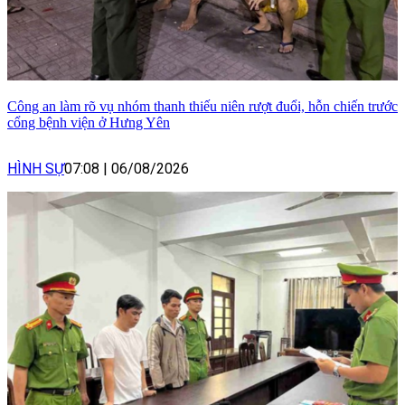
Công an làm rõ vụ nhóm thanh thiếu niên rượt đuổi, hỗn chiến trước
cổng bệnh viện ở Hưng Yên
HÌNH SỰ
07:08
|
06/08/2026