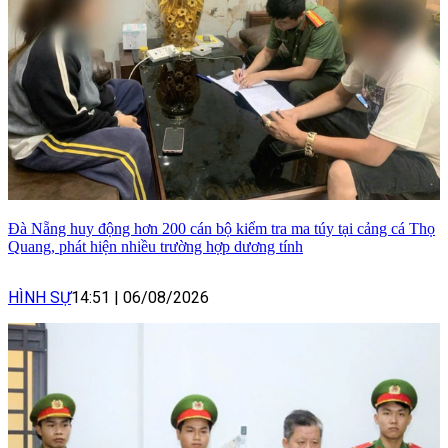
Đà Nẵng huy động hơn 200 cán bộ kiểm tra ma túy tại cảng cá Thọ
Quang, phát hiện nhiều trường hợp dương tính
HÌNH SỰ
14:51
|
06/08/2026