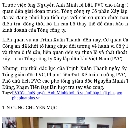
Trước việc ông Nguyễn Anh Minh bị bắt, PVC cho rằng: Đ
quan đến giai đoạn trước, Tổng công ty Cổ phần Xây lắ
đã và đang phối hợp tích cực với các cơ quan chức năn
điều tra, đồng thời bố trí cán bộ thay thế để đảm bảo 
kinh doanh của Tổng công ty.
Liên quan vụ án Trịnh Xuân Thanh, đến nay, Cơ quan Cả
Công an đã khởi tố hàng chục đối tượng về hành vi Cố ý l
và tham ô tài sản, liên quan đến vụ thua lỗ và thất thoá
xảy ra tại Tổng công ty Xây lắp dầu khí Việt Nam (PVC).
Những 'trợ thủ' đắc lực của Trịnh Xuân Thanh ngày ấy
Tổng giám đốc PVC; Phạm Tiến Đạt, Kế toán trưởng PVC,
Phó chủ tịch PVC; các phó tổng giám đốc Nguyễn Mạnh 
Dũng, Phạm Tiến Đạt lần lượt tra tay vào còng.
Tags:
PVC
đại án
Nguyễn Anh Minh
khởi tố vụ án
Pháp luật plus
pvn
phapluatplus.vn
TIN CÙNG CHUYÊN MỤC