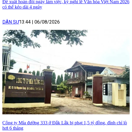
Đề xuất hoán đổi ngày làm việc, kỳ nghỉ lễ Văn hóa Việt Nam 2026
có thể kéo dài 4 ngày
DÂN SỰ
13:44
|
06/08/2026
Công ty Mía đường 333 ở Đắk Lắk bị phạt 1,5 tỷ đồng, đình chỉ lò
hơi 6 tháng