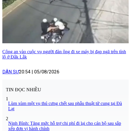
Công an vào cuộc vụ người đàn ông đi xe máy bị đạp ngã trên tỉnh
lộ ở Đắk Lắk
DÂN SỰ
20:54
|
05/08/2026
TIN ĐỌC NHIỀU
1
Lùm xùm một vụ thú cưng chết sau phẫu thuật tử cung tại Đà
Lạt
2
Ninh Bình: Tăng mức hỗ trợ chi phí đi lại cho cán bộ sau sắp
xếp đơn vị hành chính