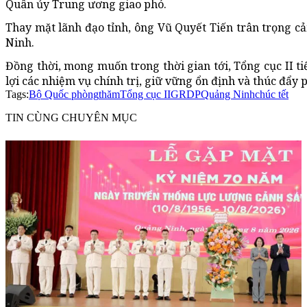
Quân ủy Trung ương giao phó.
Thay mặt lãnh đạo tỉnh, ông Vũ Quyết Tiến trân trọng c
Ninh.
Đồng thời, mong muốn trong thời gian tới, Tổng cục II ti
lợi các nhiệm vụ chính trị, giữ vững ổn định và thúc đẩy
Tags:
Bộ Quốc phòng
thăm
Tổng cục II
GRDP
Quảng Ninh
chúc tết
TIN CÙNG CHUYÊN MỤC