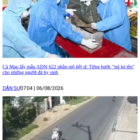
Cà Mau lấy mẫu ADN 622 phần mộ liệt sĩ: Từng bước "trả lại tên"
cho những người đã hy sinh
DÂN SỰ
07:04
|
06/08/2026