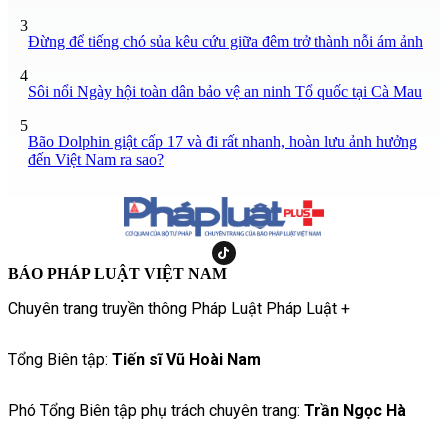
3
Đừng để tiếng chó sủa kêu cứu giữa đêm trở thành nỗi ám ảnh
4
Sôi nổi Ngày hội toàn dân bảo vệ an ninh Tổ quốc tại Cà Mau
5
Bão Dolphin giật cấp 17 và đi rất nhanh, hoàn lưu ảnh hưởng
đến Việt Nam ra sao?
BÁO PHÁP LUẬT VIỆT NAM
Chuyên trang truyền thông Pháp Luật Pháp Luật +
Tổng Biên tập:
Tiến sĩ Vũ Hoài Nam
Phó Tổng Biên tập phụ trách chuyên trang:
Trần Ngọc Hà