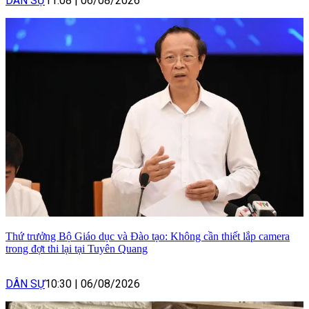
DÂN SỰ
11:08
|
06/08/2026
Thứ trưởng Bộ Giáo dục và Đào tạo: Không cần thiết lắp camera
trong đợt thi lại tại Tuyên Quang
DÂN SỰ
10:30
|
06/08/2026