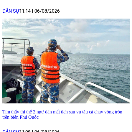
DÂN SỰ
11:14
|
06/08/2026
Tìm thấy thi thể 2 ngư dân mất tích sau vụ tàu cá chạy vòng tròn
trên biển Phú Quốc