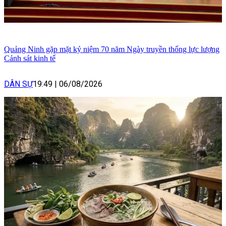
Quảng Ninh gặp mặt kỷ niệm 70 năm Ngày truyền thống lực lượng
Cảnh sát kinh tế
DÂN SỰ
19:49
|
06/08/2026