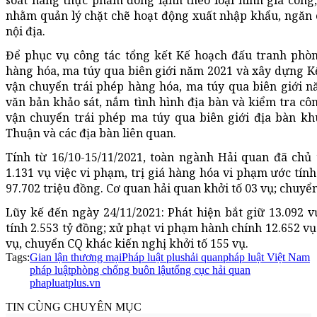
nhằm quản lý chặt chẽ hoạt động xuất nhập khẩu, ngăn 
nội địa.
Để phục vụ công tác tổng kết Kế hoạch đấu tranh phòn
hàng hóa, ma túy qua biên giới năm 2021 và xây dựng K
vận chuyển trái phép hàng hóa, ma túy qua biên giới 
văn bản khảo sát, nắm tình hình địa bàn và kiểm tra c
vận chuyển trái phép ma túy qua biên giới địa bàn 
Thuận và các địa bàn liên quan.
Tính từ 16/10-15/11/2021, toàn ngành Hải quan đã chủ tr
1.131 vụ việc vi phạm, trị giá hàng hóa vi phạm ước tính
97.702 triệu đồng. Cơ quan hải quan khởi tố 03 vụ; chuyển
Lũy kế đến ngày 24/11/2021: Phát hiện bắt giữ 13.092 
tính 2.553 tỷ đồng; xử phạt vi phạm hành chính 12.652 vụ
vụ, chuyển CQ khác kiến nghị khởi tố 155 vụ.
Tags:
Gian lận thương mại
Pháp luật plus
hải quan
pháp luật Việt Nam
pháp luật
phòng chống buôn lậu
tổng cục hải quan
phapluatplus.vn
TIN CÙNG CHUYÊN MỤC