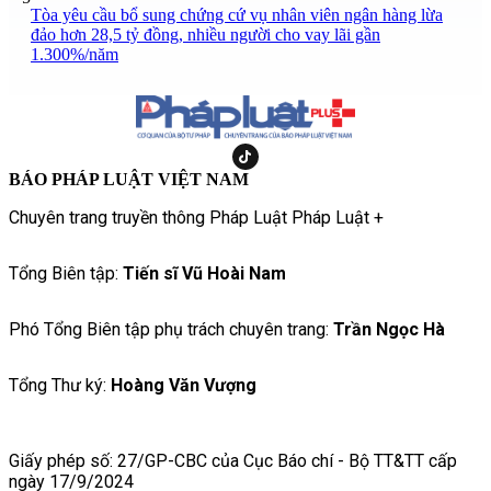
Tòa yêu cầu bổ sung chứng cứ vụ nhân viên ngân hàng lừa
đảo hơn 28,5 tỷ đồng, nhiều người cho vay lãi gần
1.300%/năm
BÁO PHÁP LUẬT VIỆT NAM
Chuyên trang truyền thông Pháp Luật Pháp Luật +
Tổng Biên tập:
Tiến sĩ Vũ Hoài Nam
Phó Tổng Biên tập phụ trách chuyên trang:
Trần Ngọc Hà
Tổng Thư ký:
Hoàng Văn Vượng
Giấy phép số: 27/GP-CBC của Cục Báo chí - Bộ TT&TT cấp
ngày 17/9/2024