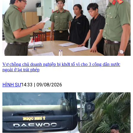
Vợ chồng chủ doanh nghiệp bị khởi tố vì cho 3 công dân nước
ngoài ở lại trái phép
HÌNH SỰ
14:33
|
09/08/2026