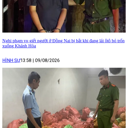
Nghi phạm vụ giết người ở Đồng Nai bị bắt khi đang lái ôtô bỏ trốn
xuống Khánh Hòa
HÌNH SỰ
13:58
|
09/08/2026