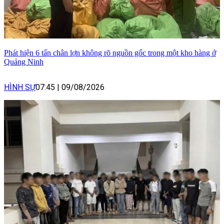
Phát hiện 6 tấn chân lợn không rõ nguồn gốc trong một kho hàng ở
Quảng Ninh
HÌNH SỰ
07:45
|
09/08/2026