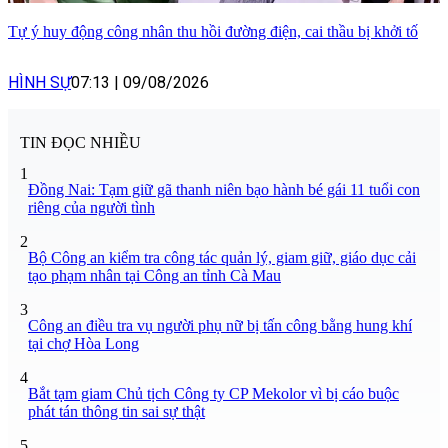
Tự ý huy động công nhân thu hồi đường điện, cai thầu bị khởi tố
HÌNH SỰ
07:13
|
09/08/2026
TIN ĐỌC NHIỀU
1
Đồng Nai: Tạm giữ gã thanh niên bạo hành bé gái 11 tuổi con
riêng của người tình
2
Bộ Công an kiểm tra công tác quản lý, giam giữ, giáo dục cải
tạo phạm nhân tại Công an tỉnh Cà Mau
3
Công an điều tra vụ người phụ nữ bị tấn công bằng hung khí
tại chợ Hòa Long
4
Bắt tạm giam Chủ tịch Công ty CP Mekolor vì bị cáo buộc
phát tán thông tin sai sự thật
5