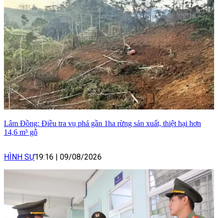
Lâm Đồng: Điều tra vụ phá gần 1ha rừng sản xuất, thiệt hại hơn
14,6 m³ gỗ
HÌNH SỰ
19:16
|
09/08/2026