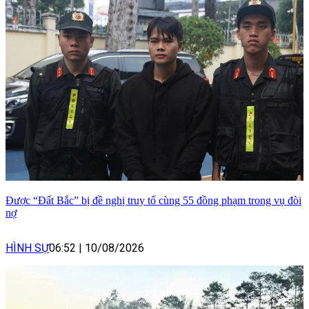
Được “Đất Bắc” bị đề nghị truy tố cùng 55 đồng phạm trong vụ đòi
nợ
HÌNH SỰ
06:52
|
10/08/2026