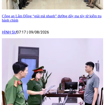
Công an Lâm Đồng “giải mã nhanh” đường dây ma túy từ kiểm tra
hành chính
HÌNH SỰ
07:17
|
09/08/2026