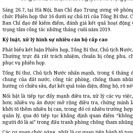
Sáng 26.7, tại Hà Nội, Ban Chỉ đạo Trung ương về phòn
chức Phiên họp thứ 16 dưới sự chủ trì của Tổng Bí thư
Ban Chỉ đạo để kiểm điểm, đánh giá kết quả hoạt động
trọng tâm công tác những tháng cuối năm 2019.
Kỷ luật, xử lý hình sự nhiều cán bộ cấp cao
Phát biểu kết luận Phiên họp, Tổng Bí thư, Chủ tịch Nướ
Thường trực đã rất trách nhiệm, chuẩn bị công phu, ch
phục vụ phiên họp.
Tổng Bí thư, Chủ tịch Nước nhấn mạnh, trong 6 tháng 
chung của đất nước, công tác phòng, chống tham nhũn
hướng có chiều sâu, đạt kết quả toàn diện, đồng bộ, rõ né
Nổi bật là tiếp tục đẩy mạnh điều tra, xử lý các vụ việc
hơn; nhiều vụ án được mở rộng điều tra, chứng minh l
khởi tố thêm nhiều bị can, trong đó có nhiều trường hợp
quản lý, qua đó tiếp tục khẳng định quan điểm “không
người đó là ai” trong đấu tranh phòng chống tham nhũng
Các cơ quan chức năng, nhất là cơ quan tiến hành tố tụn