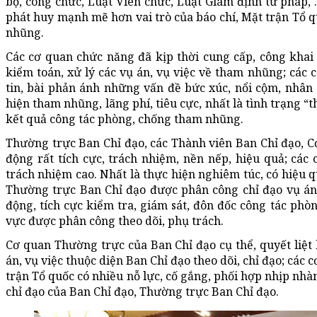
bộ, công chức, Luật Viên chức, Luật Giám định tư pháp, .
phát huy mạnh mẽ hơn vai trò của báo chí, Mặt trận Tổ
nhũng.
Các cơ quan chức năng đã kịp thời cung cấp, công khai t
kiểm toán, xử lý các vụ án, vụ việc về tham nhũng; các 
tin, bài phản ánh những vấn đề bức xúc, nổi cộm, nhân
hiện tham nhũng, lãng phí, tiêu cực, nhất là tình trạng 
kết quả công tác phòng, chống tham nhũng.
Thường trực Ban Chỉ đạo, các Thành viên Ban Chỉ đạo, 
động rất tích cực, trách nhiệm, nền nếp, hiệu quả; cá
trách nhiệm cao. Nhất là thực hiện nghiêm túc, có hiệu q
Thường trực Ban Chỉ đạo được phân công chỉ đạo vụ án,
động, tích cực kiểm tra, giám sát, đôn đốc công tác phò
vực được phân công theo dõi, phụ trách.
Cơ quan Thường trực của Ban Chỉ đạo cụ thể, quyết liệt
án, vụ việc thuộc diện Ban Chỉ đạo theo dõi, chỉ đạo; các
trận Tổ quốc có nhiều nỗ lực, cố gắng, phối hợp nhịp nhà
chỉ đạo của Ban Chỉ đạo, Thường trực Ban Chỉ đạo.