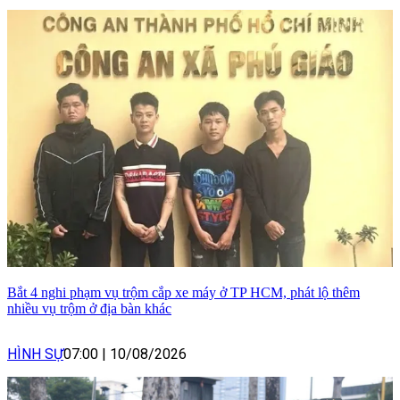
Bắt 4 nghi phạm vụ trộm cắp xe máy ở TP HCM, phát lộ thêm
nhiều vụ trộm ở địa bàn khác
HÌNH SỰ
07:00
|
10/08/2026