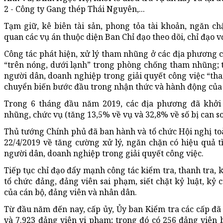
2 - Công ty Gang thép Thái Nguyên,...
Tạm giữ, kê biên tài sản, phong tỏa tài khoản, ngăn ch
quan các vụ án thuộc diện Ban Chỉ đạo theo dõi, chỉ đạo với
Công tác phát hiện, xử lý tham nhũng ở các địa phương c
“trên nóng, dưới lạnh” trong phòng chống tham nhũng; 
người dân, doanh nghiệp trong giải quyết công việc “th
chuyển biến bước đầu trong nhận thức và hành động của 
Trong 6 tháng đầu năm 2019, các địa phương đã khởi t
nhũng, chức vụ (tăng 13,5% về vụ và 32,8% về số bị can s
Thủ tướng Chính phủ đã ban hành và tổ chức Hội nghị toà
22/4/2019 về tăng cường xử lý, ngăn chặn có hiệu quả 
người dân, doanh nghiệp trong giải quyết công việc.
Tiếp tục chỉ đạo đẩy mạnh công tác kiểm tra, thanh tra, 
tổ chức đảng, đảng viên sai phạm, siết chặt kỷ luật, kỷ
của cán bộ, đảng viên và nhân dân.
Từ đầu năm đến nay, cấp ủy, Ủy ban Kiểm tra các cấp đã 
và 7.923 đảng viên vi phạm; trong đó có 256 đảng viên b