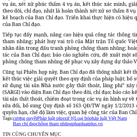
vụ án, xét xử phúc thẩm 4 vụ án, kết thúc xác minh, giả
theo dõi, chỉ đạo, nhất là hoàn thành xét xử sơ thẩm 8 
kế hoạch của Ban Chỉ đạo. Triển khai thực hiện có hiệu 
của Ban Chỉ đạo.
Tiếp tục đẩy mạnh, nâng cao hiệu quả công tác thông ti
tham nhũng; phát huy vai trò của Mặt trận Tổ quốc Việt
nhân dân trong đấu tranh phòng chống tham nhũng; hoàn
tác của Ban Chỉ đạo; báo cáo nghiên cứu, đề xuất một s
phòng chống tham nhũng để phục vụ xây dựng dự thảo Văn
Cũng tại Phiên họp này, Ban Chỉ đạo đã thống nhất kết thú
kết thúc việc giải quyết theo quy định của pháp luật; bổ 
sử dụng tài sản Nhà nước gây thất thoát, lãng phí” xảy
(SARGI) vào diện Ban Chỉ đạo theo dõi, chỉ đạo; báo cáo k
tài sản thất thoát, chiếm đoạt trong các vụ án hình sự về
sửa đổi, bổ sung Quy định số 163-QĐ/TW ngày 1/2/2013 
quyền hạn, chế độ làm việc, quan hệ công tác của Ban Chỉ 
Tags:
cương quyết
Pháp luật plus
xử lý
Loại bỏ
pháp luật Việt Nam
Ban chỉ đạo
chống tham nhũng
phapluatplus.vn
TIN CÙNG CHUYÊN MỤC