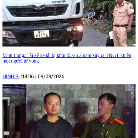
Vĩnh Long: Tài xế xe tải bị khởi tố sau 2 năm xảy ra TNGT khiến
một người tử vong
HÌNH SỰ
14:06
|
09/08/2026