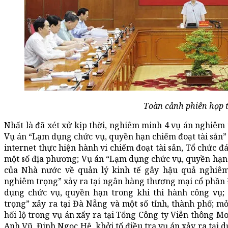
Toàn cảnh phiên họp t
Nhất là đã xét xử kịp thời, nghiêm minh 4 vụ án nghiêm 
Vụ án “Lạm dụng chức vụ, quyền hạn chiếm đoạt tài sản” 
internet thực hiện hành vi chiếm đoạt tài sản, Tổ chức đá
một số địa phương; Vụ án “Lạm dụng chức vụ, quyền hạn c
của Nhà nước về quản lý kinh tế gây hậu quả nghiêm
nghiêm trọng” xảy ra tại ngân hàng thương mại cổ phần Đ
dụng chức vụ, quyền hạn trong khi thi hành công vụ
trọng” xảy ra tại Đà Nẵng và một số tỉnh, thành phố; mở
hối lộ trong vụ án xẩy ra tại Tổng Công ty Viễn thông M
Anh Vũ, Đinh Ngọc Hệ, khởi tố điều tra vụ án xảy ra tại d