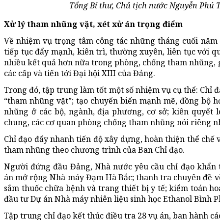
Tổng Bí thư, Chủ tịch nước Nguyễn Phú T
Xử lý tham nhũng vặt, xét xử án trọng điểm
Về nhiệm vụ trọng tâm công tác những tháng cuối năm 2
tiếp tục đẩy mạnh, kiên trì, thường xuyên, liên tục với
nhiều kết quả hơn nữa trong phòng, chống tham nhũng, g
các cấp và tiến tới Đại hội XIII của Đảng.
Trong đó, tập trung làm tốt một số nhiệm vụ cụ thể: Chỉ đ
“tham nhũng vặt”; tạo chuyển biến mạnh mẽ, đồng bộ h
nhũng ở các bộ, ngành, địa phương, cơ sở; kiên quyết 
chung, các cơ quan phòng chống tham nhũng nói riêng n
Chỉ đạo đẩy nhanh tiến độ xây dựng, hoàn thiện thể chế v
tham nhũng theo chương trình của Ban Chỉ đạo.
Người đứng đầu Đảng, Nhà nước yêu cầu chỉ đạo khẩn t
án mở rộng Nhà máy Đạm Hà Bắc; thanh tra chuyên đề về
sắm thuốc chữa bệnh và trang thiết bị y tế; kiểm toán h
đầu tư Dự án Nhà máy nhiên liệu sinh học Ethanol Bình
Tập trung chỉ đạo kết thúc điều tra 28 vụ án, ban hành cá