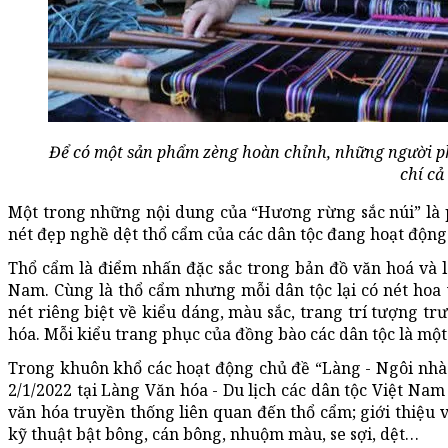
Để có một sản phẩm zèng hoàn chỉnh, những người phụ
chí cả
Một trong những nội dung của “Hương rừng sắc núi” là p
nét đẹp nghề dệt thổ cẩm của các dân tộc đang hoạt độn
Thổ cẩm là điểm nhấn đặc sắc trong bản đồ văn hoá và là 
Nam. Cùng là thổ cẩm nhưng mỗi dân tộc lại có nét hoa 
nét riêng biệt về kiểu dáng, màu sắc, trang trí tượng tr
hóa. Mỗi kiểu trang phục của đồng bào các dân tộc là một
Trong khuôn khổ các hoạt động chủ đề “Làng - Ngôi nhà 
2/1/2022 tại Làng Văn hóa - Du lịch các dân tộc Việt Nam
văn hóa truyền thống liên quan đến thổ cẩm; giới thiệu 
kỹ thuật bật bông, cán bông, nhuộm màu, se sợi, dệt…