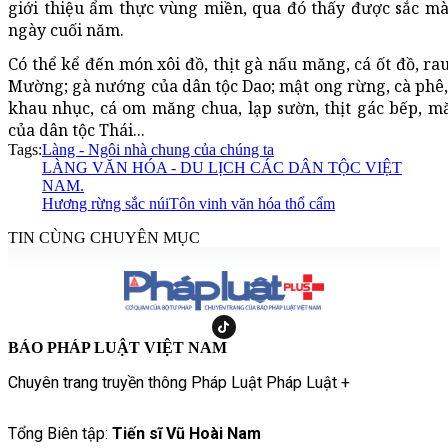
giới thiệu ẩm thực vùng miền, qua đó thấy được sắc m
ngày cuối năm.
Có thể kể đến món xôi đồ, thịt gà nấu măng, cá ốt đồ, rau
Mường; gà nướng của dân tộc Dao; mật ong rừng, cà phê, c
khau nhục, cá om măng chua, lạp sườn, thịt gác bếp, m
của dân tộc Thái...
Tags:
Làng - Ngôi nhà chung của chúng ta
LÀNG VĂN HÓA - DU LỊCH CÁC DÂN TỘC VIỆT
NAM.
Hương rừng sắc núi
Tôn vinh văn hóa thổ cẩm
TIN CÙNG CHUYÊN MỤC
BÁO PHÁP LUẬT VIỆT NAM
Chuyên trang truyền thông Pháp Luật Pháp Luật +
Tổng Biên tập:
Tiến sĩ Vũ Hoài Nam