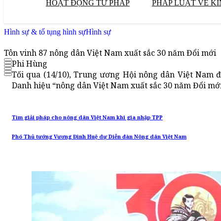
HOẠT ĐỘNG TƯ PHÁP
PHÁP LUẬT VỀ KI
Hình sự & tố tụng hình sự
Hình sự
Tôn vinh 87 nông dân Việt Nam xuất sắc 30 năm Đổi mới
Phi Hùng
Tối qua (14/10), Trung ương Hội nông dân Việt Nam đã
Danh hiệu “nông dân Việt Nam xuất sắc 30 năm Đổi mới
Tìm giải pháp cho nông dân Việt Nam khi gia nhập TPP
Phó Thủ tướng Vương Đình Huệ dự Diễn đàn Nông dân Việt Nam