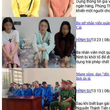
Dựng thông tin giả 
ngân hàng, Phùng Th
khiến một người cho
Ba nữ nhân viên quán
Cái
HÌNH SỰ
13:23
|
08
Ba nhân viên một qu
Ninh bị khởi tố để đ
dụng trái phép chất 
Mang súng, dao "đòi 
lĩnh án tù
HÌNH SỰ
13:13
|
08
Sau khi biết bạn gá
Nguyễn Thành Tiến r