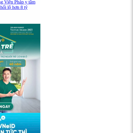
ng Viện Pháp y tâm
hối lộ hơn 8 tỷ