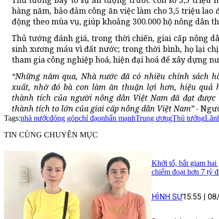
Thủ tướng bày tỏ sự ấn tượng trước con số 3,5 triệu 
hàng năm, bảo đảm công ăn việc làm cho 3,5 triệu lao 
động theo mùa vụ, giúp khoảng 300.000 hộ nông dân th
Thủ tướng đánh giá, trong thời chiến, giai cấp nông d
sinh xương máu vì đất nước; trong thời bình, họ lại chị
tham gia công nghiệp hoá, hiện đại hoá để xây dựng n
“Những năm qua, Nhà nước đã có nhiều chính sách hỗ
xuất, nhờ đó bà con làm ăn thuận lợi hơn, hiệu quả h
thành tích của người nông dân Việt Nam đã đạt đượ
thành tích to lớn của giai cấp nông dân Việt Nam” -
Ngườ
Tags:
nhà nước
đóng góp
chỉ đạo
nhấn mạnh
Trung ương
Thủ tướng
Lãn
TIN CÙNG CHUYÊN MỤC
Khởi tố, bắt giam hai
chiếm đoạt hơn 7 tỷ 
HÌNH SỰ
15:55
|
08