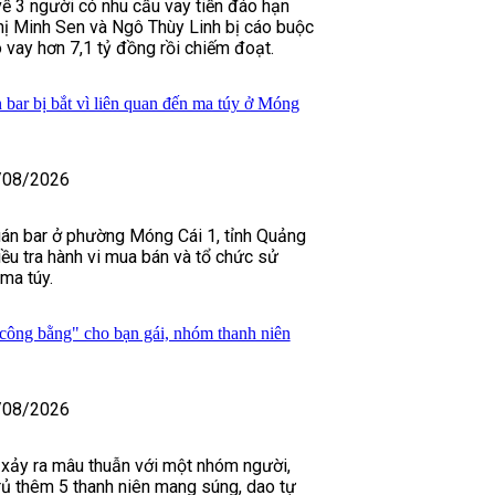
về 3 người có nhu cầu vay tiền đáo hạn
ị Minh Sen và Ngô Thùy Linh bị cáo buộc
 vay hơn 7,1 tỷ đồng rồi chiếm đoạt.
 bar bị bắt vì liên quan đến ma túy ở Móng
/08/2026
án bar ở phường Móng Cái 1, tỉnh Quảng
iều tra hành vi mua bán và tổ chức sử
ma túy.
công bằng" cho bạn gái, nhóm thanh niên
/08/2026
i xảy ra mâu thuẫn với một nhóm người,
ủ thêm 5 thanh niên mang súng, dao tự