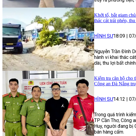
Khởi tố, bắt giam chủ
thác cát trái phép, th
HÌNH SỰ
18:09
|
07
Nguyễn Trần Đình Du
hành vi khai thác cát
dài, thu lợi bất chín
Kiểm tra căn hộ cho t
Công an Đà Nẵng tru
HÌNH SỰ
14:12
|
07
Trong quá trình kiểm
TP Cần Thơ, Công a
Huy, người đang bị 
bán hàng cấm.