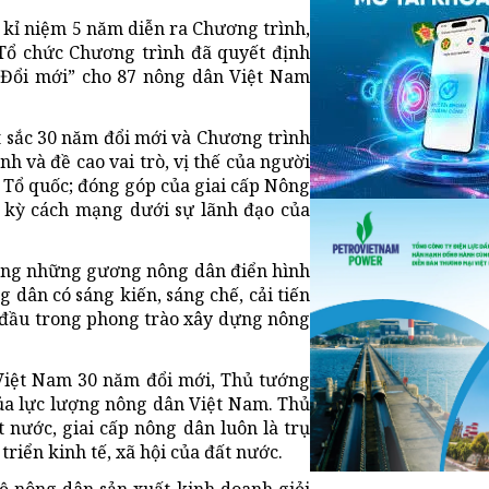
kỉ niệm 5 năm diễn ra Chương trình,
ổ chức Chương trình đã quyết định
 Đổi mới” cho 87 nông dân Việt Nam
 sắc 30 năm đổi mới và Chương trình
 và đề cao vai trò, vị thế của người
 Tổ quốc; đóng góp của giai cấp Nông
 kỳ cách mạng dưới sự lãnh đạo của
 rộng những gương nông dân điển hình
g dân có sáng kiến, sáng chế, cải tiến
i đầu trong phong trào xây dựng nông
 Việt Nam 30 năm đổi mới, Thủ tướng
a lực lượng nông dân Việt Nam. Thủ
 nước, giai cấp nông dân luôn là trụ
triển kinh tế, xã hội của đất nước.