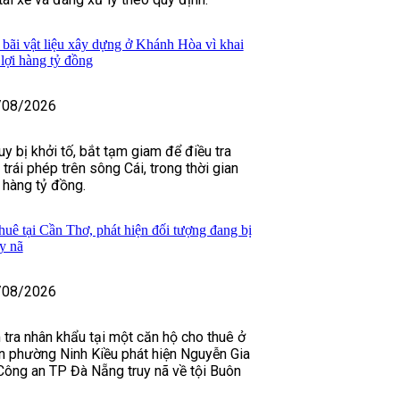
 bãi vật liệu xây dựng ở Khánh Hòa vì khai
u lợi hàng tỷ đồng
/08/2026
y bị khởi tố, bắt tạm giam để điều tra
 trái phép trên sông Cái, trong thời gian
h hàng tỷ đồng.
huê tại Cần Thơ, phát hiện đối tượng đang bị
y nã
/08/2026
 tra nhân khẩu tại một căn hộ cho thuê ở
n phường Ninh Kiều phát hiện Nguyễn Gia
Công an TP Đà Nẵng truy nã về tội Buôn