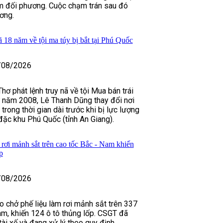
ìm đối phương. Cuộc chạm trán sau đó
ơng.
ã 18 năm về tội ma túy bị bắt tại Phú Quốc
/08/2026
ơ phát lệnh truy nã về tội Mua bán trái
ừ năm 2008, Lê Thanh Dũng thay đổi nơi
 trong thời gian dài trước khi bị lực lượng
 đặc khu Phú Quốc (tỉnh An Giang).
rơi mảnh sắt trên cao tốc Bắc - Nam khiến
p
/08/2026
o chở phế liệu làm rơi mảnh sắt trên 337
m, khiến 124 ô tô thủng lốp. CSGT đã
 tài xế và đang xử lý theo quy định.