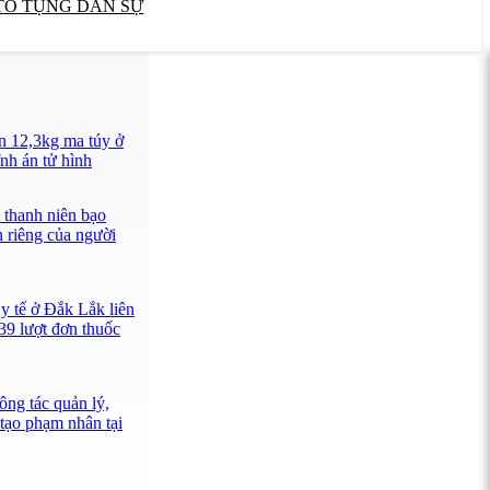
TỐ TỤNG DÂN SỰ
n 12,3kg ma túy ở
nh án tử hình
 thanh niên bạo
n riêng của người
y tế ở Đắk Lắk liên
39 lượt đơn thuốc
ông tác quản lý,
 tạo phạm nhân tại