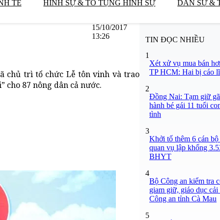
NH TẾ
HÌNH SỰ & TỐ TỤNG HÌNH SỰ
DÂN SỰ & 
15/10/2017
13:26
TIN ĐỌC NHIỀU
1
Xét xử vụ mua bán hơ
TP HCM: Hai bị cáo lĩ
 chủ trì tổ chức Lễ tôn vinh và trao
” cho 87 nông dân cả nước.
2
Đồng Nai: Tạm giữ gã
hành bé gái 11 tuổi co
tình
3
Khởi tố thêm 6 cán bộ 
quan vụ lập khống 3.5
BHYT
4
Bộ Công an kiểm tra c
giam giữ, giáo dục cải
Công an tỉnh Cà Mau
5