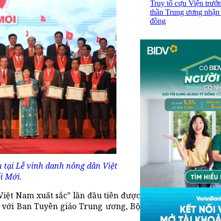
Truy tố cựu Viện trưở
thần Trung ương nhận 
đồng
tại Lễ vinh danh nông dân Việt
i Mới.
iệt Nam xuất sắc” lần đầu tiên được
 với Ban Tuyên giáo Trung ương, Bộ