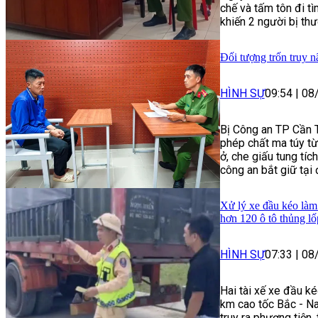
chế và tấm tôn đi t
khiến 2 người bị thư
Đối tượng trốn truy n
HÌNH SỰ
09:54
|
08
Bị Công an TP Cần Th
phép chất ma túy t
ở, che giấu tung tích
công an bắt giữ tại
Xử lý xe đầu kéo làm 
hơn 120 ô tô thủng lố
HÌNH SỰ
07:33
|
08
Hai tài xế xe đầu ké
km cao tốc Bắc - Na
truy ra phương tiện,