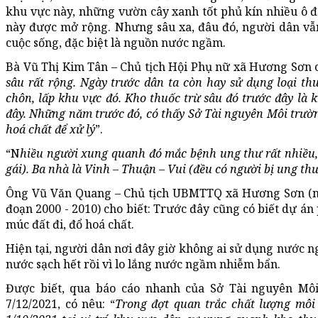
khu vực này, những vườn cây xanh tốt phủ kín nhiều ô đ
này được mở rộng. Nhưng sâu xa, đâu đó, người dân vẫn
cuộc sống, đặc biệt là nguồn nước ngầm.
Bà Vũ Thị Kim Tân – Chủ tịch Hội Phụ nữ xã Hương Sơn ch
sâu rất rộng. Ngày trước dân ta còn hay sử dụng loại th
chôn, lấp khu vực đó. Kho thuốc trừ sâu đó trước đây là 
đây. Những năm trước đó, có thấy Sở Tài nguyên Môi trường
hoá chất để xử lý
”.
“N
hiều người xung quanh đó mắc bệnh ung thư rất nhiều,
gái). Ba nhà là Vinh – Thuận – Vui (đều có người bị ung thư
Ông Vũ Văn Quang – Chủ tịch UBMTTQ xã Hương Sơn (n
đoạn 2000 - 2010) cho biết: Trước đây cũng có biết dự án
múc đất đi, đổ hoá chất.
Hiện tại, người dân nơi đây giờ không ai sử dụng nước n
nước sạch hết rồi vì lo lắng nước ngầm nhiễm bẩn.
Được biết, qua báo cáo nhanh của Sở Tài nguyên Mô
7/12/2021, có nêu: “
Trong đợt quan trắc chất lượng môi