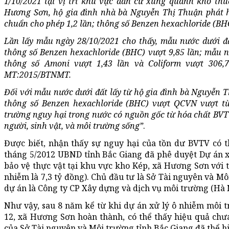
1/10/2021 tại vị trí khu vực dân cư xung quanh kho thuố
Hương Sơn, hộ gia đình nhà bà Nguyễn Thị Thuận phát h
chuẩn cho phép 1,2 lần; thông số Benzen hexachloride (BH
Lần lấy mẫu ngày 28/10/2021 cho thấy, mẫu nước dưới đấ
thông số Benzen hexachloride (BHC) vượt 9,85 lần; mẫu
thông số Amoni vượt 1,43 lần và Coliform vượt 306,
MT:2015/BTNMT.
Đối với mẫu nước dưới đất lấy từ hộ gia đình bà Nguyễn T
thông số Benzen hexachloride (BHC) vượt QCVN vượt từ 
trường nguy hại trong nước có nguồn gốc từ hóa chất BVTV
người, sinh vật, và môi trường sống”
.
Được biết, nhận thấy sự nguy hại của tồn dư BVTV có t
tháng 5/2012 UBND tỉnh Bắc Giang đã phê duyệt Dự án x
bảo vệ thực vật tại khu vực kho Kép, xã Hương Sơn với tổ
nhiễm là 7,3 tỷ đồng). Chủ đầu tư là Sở Tài nguyên và Mô
dự án là Công ty CP Xây dựng và dịch vụ môi trường (Hà N
Như vậy, sau 8 năm kể từ khi dự án xử lý ô nhiễm môi 
12, xã Hương Sơn hoàn thành, có thể thấy hiệu quả chưa 
của Sở Tài nguyên và Môi trường tỉnh Bắc Giang đã thể hi