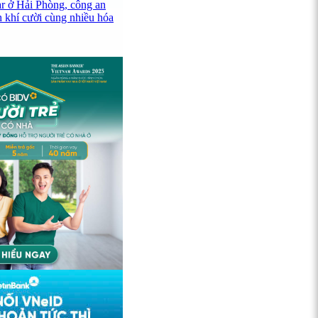
ar ở Hải Phòng, công an
h khí cười cùng nhiều hóa