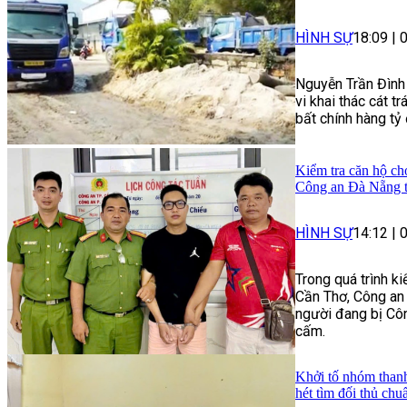
HÌNH SỰ
18:09
|
Nguyễn Trần Đình 
vi khai thác cát tr
bất chính hàng tỷ
Kiểm tra căn hộ cho
Công an Đà Nẵng t
HÌNH SỰ
14:12
|
Trong quá trình k
Cần Thơ, Công an
người đang bị Côn
cấm.
Khởi tố nhóm thanh
hét tìm đối thủ chu