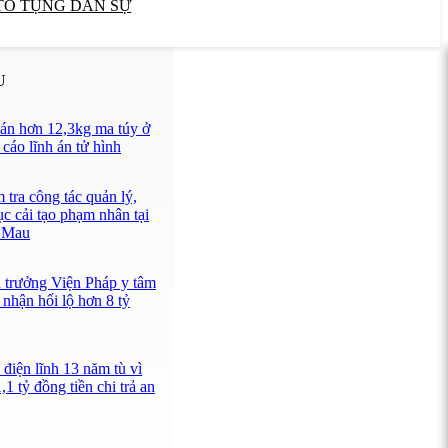
TỐ TỤNG DÂN SỰ
U
án hơn 12,3kg ma túy ở
cáo lĩnh án tử hình
tra công tác quản lý,
ục cải tạo phạm nhân tại
à Mau
n trưởng Viện Pháp y tâm
nhận hối lộ hơn 8 tỷ
điện lĩnh 13 năm tù vì
1 tỷ đồng tiền chi trả an