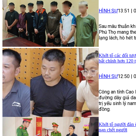
HÌNH SỰ
13:51
|
Sau mâu thuẫn khi
Phú Thọ mang theo
lạng lách, hò hét
Khởi tố các đối tượ
bất chính hơn 120 
HÌNH SỰ
12:50
|
Công an tỉnh Cao 
đường dây giả dan
trị yếu sinh lý na
đồng.
Khởi tố người đàn 
nạn chết người