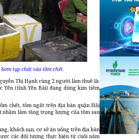
 bơm tạp chất vào tôm chết.
Nguyễn Thị Hạnh cùng 2 người làm thuê là:
 Yên (tỉnh Yên Bái) đang dùng kim tiêm
m chết, tôm ngất trên địa bàn quận Hải
 nhằm làm tăng trọng lượng của tôm sau
ng, khách sạn, cơ sở ăn uống trên địa bàn
được các đối tượng thực hiện từ cuối năm