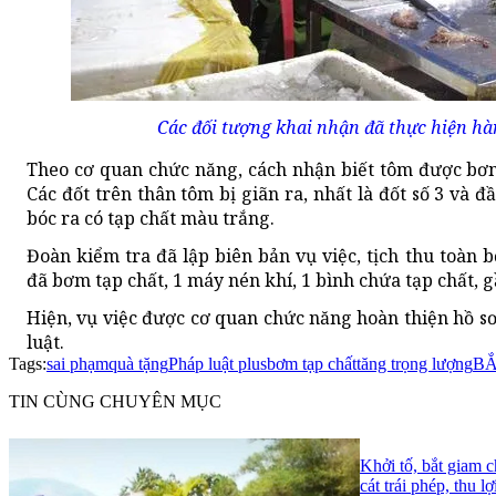
Các đối tượng khai nhận đã thực hiện hà
Theo cơ quan chức năng, cách nhận biết tôm được bơm
Các đốt trên thân tôm bị giãn ra, nhất là đốt số 3 và 
bóc ra có tạp chất màu trắng.
Đoàn kiểm tra đã lập biên bản vụ việc, tịch thu toàn
đã bơm tạp chất, 1 máy nén khí, 1 bình chứa tạp chất, gầ
Hiện, vụ việc được cơ quan chức năng hoàn thiện hồ s
luật.
Tags:
sai phạm
quà tặng
Pháp luật plus
bơm tạp chất
tăng trọng lượng
BẮ
TIN CÙNG CHUYÊN MỤC
Khởi tố, bắt giam 
cát trái phép, thu l