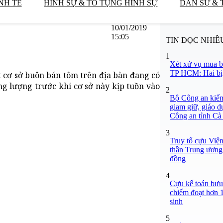
NH TẾ
HÌNH SỰ & TỐ TỤNG HÌNH SỰ
DÂN SỰ & 
10/01/2019
15:05
TIN ĐỌC NHIỀ
1
Xét xử vụ mua b
TP HCM: Hai bị 
t cơ sở buôn bán tôm trên địa bàn đang có
g lượng trước khi cơ sở này kịp tuồn vào
2
Bộ Công an kiểm 
giam giữ, giáo d
Công an tỉnh C
3
Truy tố cựu Việ
thần Trung ương 
đồng
4
Cựu kế toán bưu 
chiếm đoạt hơn 1,
sinh
5