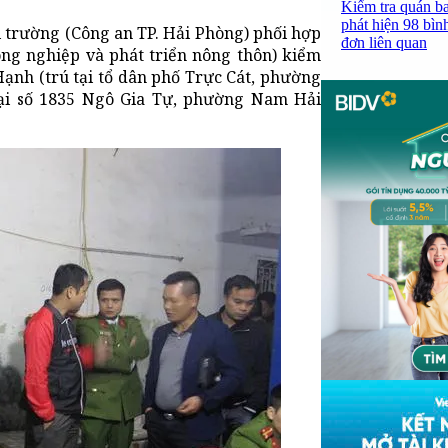
Kiểm tra quán b
phát hiện 98 bìn
i trường (Công an TP. Hải Phòng) phối hợp
đơn liên quan
ông nghiệp và phát triển nông thôn) kiểm
Hạnh (trú tại tổ dân phố Trực Cát, phường
tại số 1835 Ngô Gia Tự, phường Nam Hải