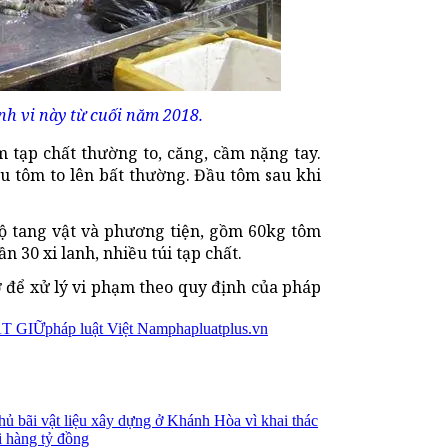
nh vi này từ cuối năm 2018.
 tạp chất thường to, căng, cầm nặng tay.
đầu tôm to lên bất thường. Đầu tôm sau khi
 bộ tang vật và phương tiện, gồm 60kg tôm
n 30 xi lanh, nhiều túi tạp chất.
ơ để xử lý vi phạm theo quy định của pháp
T GIỮ
pháp luật Việt Nam
phapluatplus.vn
chủ bãi vật liệu xây dựng ở Khánh Hòa vì khai thác
ợi hàng tỷ đồng