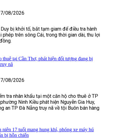
07/08/2026
Duy bị khởi tố, bắt tạm giam để điều tra hành
ái phép trên sông Cái, trong thời gian dài, thu lợi
 đồng.
 thuê tại Cần Thơ, phát hiện đối tượng đang bị
ruy nã
07/08/2026
iểm tra nhân khẩu tại một căn hộ cho thuê ở TP
 phường Ninh Kiều phát hiện Nguyễn Gia Huy,
g an TP Đà Nẵng truy nã về tội Buôn bán hàng
 niên 17 tuổi mang hung khí, phóng xe máy hú
ẩn bị hỗn chiến